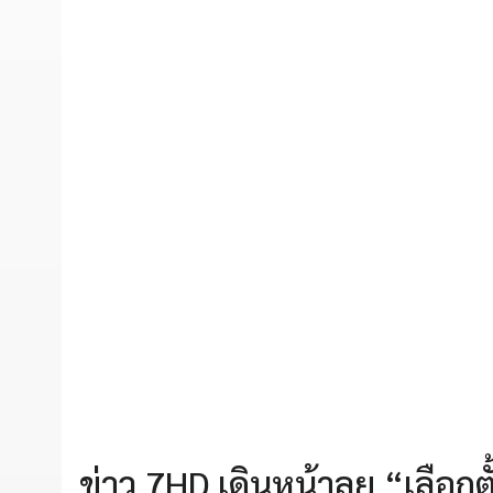
ข่าว 7HD เดินหน้าลุย “เลือ