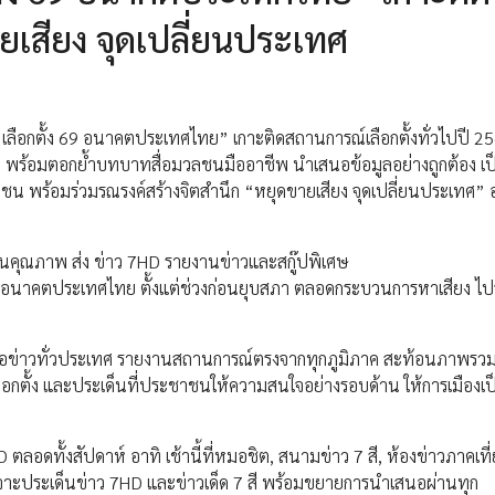
ยเสียง จุดเปลี่ยนประเทศ
“เลือกตั้ง 69 อนาคตประเทศไทย” เกาะติดสถานการณ์เลือกตั้งทั่วไปปี 25
าชน พร้อมตอกย้ำบทบาทสื่อมวลชนมืออาชีพ นำเสนอข้อมูลอย่างถูกต้อง เ
าชน พร้อมร่วมรณรงค์สร้างจิตสำนึก “หยุดขายเสียง จุดเปลี่ยนประเทศ” อ
ชนคุณภาพ ส่ง ข่าว 7HD รายงานข่าวและสกู๊ปพิเศษ
69 อนาคตประเทศไทย ตั้งแต่ช่วงก่อนยุบสภา ตลอดกระบวนการหาเสียง ไป
ู้สื่อข่าวทั่วประเทศ รายงานสถานการณ์ตรงจากทุกภูมิภาค สะท้อนภาพรว
กตั้ง และประเด็นที่ประชาชนให้ความสนใจอย่างรอบด้าน ให้การเมืองเป็น
อดทั้งสัปดาห์ อาทิ เช้านี้ที่หมอชิต, สนามข่าว 7 สี, ห้องข่าวภาคเที่
์, เจาะประเด็นข่าว 7HD และข่าวเด็ด 7 สี พร้อมขยายการนำเสนอผ่านทุก