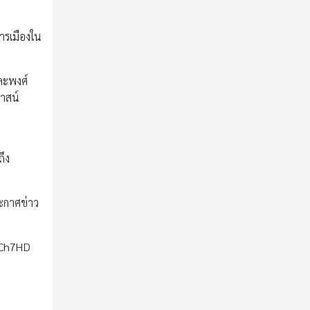
ารเมืองใน
ละพงศ์
ลาสน์
ถึง
ระกาศข่าว
 Ch7HD