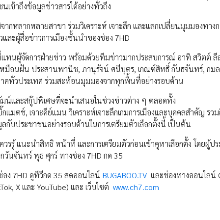
ข้าถึงข้อมูลข่าวสารได้อย่างทั่วถึง
ุฒิจากหลากหลายสาขา ร่วมวิเคราะห์ เจาะลึก และแลกเปลี่ยนมุมมองทางก
วและผู้สื่อข่าวการเมืองชั้นนำของช่อง 7HD
ี่แทนผู้จัดการฝ่ายข่าว พร้อมด้วยทีมข่าวมากประสบการณ์ อาทิ สวิตต์ ลี
หมือนฝัน ประสานพานิช, ภานุรัจน์ ศนีบุตร, เกณฑ์สิทธิ์ กันธจันทร์, กม
ูมิภาคทั่วประเทศ ร่วมสะท้อนมุมมองจากทุกพื้นที่อย่างรอบด้าน
มน์และสกู๊ปพิเศษที่จะนำเสนอในช่วงข่าวต่าง ๆ ตลอดทั้ง
ะบิ๊กแมตช์, เจาะคีย์แมน วิเคราะห์เจาะลึกเกมการเมืองและบุคคลสำคัญ รวม
้ข้อมูลกับประชาชนอย่างรอบด้านในการเตรียมตัวเลือกตั้งนี้ เป็นต้น
วรรู้ แนะนำสิทธิ หน้าที่ และการเตรียมตัวก่อนเข้าคูหาเลือกตั้ง โดยผู้ป
กวันจันทร์ พุธ ศุกร์ ทางช่อง 7HD กด 35
ช่อง 7HD ดูทีวีกด 35 สดออนไลน์
BUGABOO.TV
และช่องทางออนไลน์
Tok, X และ YouTube) และ เว็บไซต์
www.ch7.com