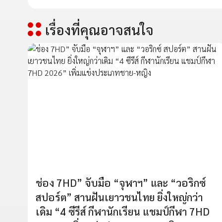
เรื่องที่คุณอาจสนใจ
ช่อง 7HD” จับมือ “จุฬาฯ” และ “วอริกซ์
สปอร์ต” สานฝันเยาวชนไทย ยิ่งใหญ่กว่า
เดิม “4 ซีรีส์ กีฬานักเรียน แชมป์กีฬา 7HD