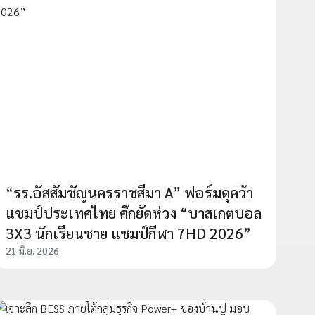
“รร.อัสสัมชัญนครราชสีมา A” ฟอร์มดุคว้า
แชมป์ประเทศไทย ศึกยัดห่วง “บาสเกตบอล
3X3 นักเรียนชาย แชมป์กีฬา 7HD 2026”
21 มิ.ย. 2026