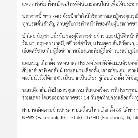
แพลตฟอร์ม ทั้งหน้าจอโทรทัศน์และออนไลน์ เพื่อให้ประชาชนเ
นอกจากนี้ ข่าว 7HD ยังผนึกกำลังนักวิชาการและผู้ทรงคุณว
ทุกประเด็นสำคัญ ควบคู่กับการทำหน้าที่ของทีมผู้ประกาศข่า
นำโดย บัญชา แข็งขัน รองผู้จัดการฝ่ายข่าว และปฏิบัติหน้าท
วัฒนา, กฤษดา นวลมี, ศจี วงศ์อำไพ, เปรมสุดา สันติวัฒนา, เ
เอียดศรีชาย ทีมผู้สื่อข่าวการเมืองและทีมผู้สื่อข่าวประจำภ
แคมเปญ เลือกตั้ง 69 อนาคตประเทศไทย ยังอัดแน่นด้วยคอลั
สัปดาห์ อาทิ คอลัมน์ เจาะสนามเลือกตั้ง, เจาะก่อนเกม, เจา
คอลัมน์ไว้ใจได้กา(X), เป็นปากเป็นเสียง, รู้ก่อนเลือกตั้ง ให
​ขณะเดียวกัน ยังมี ละครคุณธรรม ที่เสนอเรื่องราวที่ประชาชนค
ร่วมแสดง โดยจะออกอากาศช่วง 14 วันสุดท้ายก่อนเลือกตั้ง ทุ
สามารถติดตามข่าวสารความเคลื่อนไหว เลือกตั้ง 69 ได้ทาง 
NEWS (Facebook, IG, Tiktok) Ch7HD (Facebook, IG, Tik