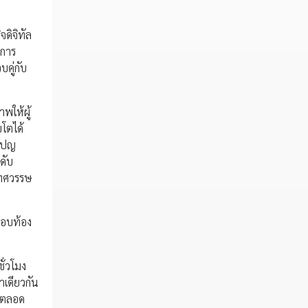
ดิจิทัล
นการ
คู่กับ
พให้ผู้
บโตได้
มเปญ
ดับ
นทศวรรษ
กอบท้อง
ั่วโมง
าเดียวกัน
่นตลอด