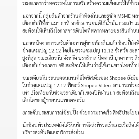
ระยะเวลากว่าทศวรรษในการเสริมสร้างความแข็งแกร่งให้กับ
นอกจากนี้ กลุ่มสินค้าจากร้านค้าท้องถิ่นและธุรกิจ MSME 
เทียบกับปีที่ผ่านมา อาทิ รถจักรยานยนต์ใช้น้ำมัน กระเป๋า แ
สะท้อนให้เห็นถึงโอกาสการเติบโตที่หลากหลายของสินค้า
นอกเหนือจากการเสริมศักยภาพผู้ขายท้องถิ่นแล้ว ช้อปปี้ยัง
ช่วงแคมเปญ 12.12 โดยในช่วงแคมเปญ 12.12 จังหวัด ยะลา เ
สูงที่สุด ขณะเดียวกัน จังหวัด นราธิวาส ปัตตานี มุกดาหาร ส
เทียบกับช่วงเวลาปกติ สะท้อนให้เห็นว่าผู้ใช้งานชาวไทยทั่
ขณะเดียวกัน ระบบคอนเทนต์อีโคซิสเต็มของ Shopee ยังมี
ในช่วงแคมเปญ 12.12 ฟีเจอร์ Shopee Video สามารถช่วยผลั
เท่า เมื่อเทียบกับช่วงเวลาเดียวกันของปีที่ผ่านมา สะท้อน
เติบโตของผู้ขายบนแพลตฟอร์ม
ยกระดับประสบการณ์ช้อปปิ้ง ด้วยความรวดเร็ว สิทธิประโยชน
นักช้อปทั่วประเทศยังได้รับบริการจัดส่งที่รวดเร็วและเชื่อถ
บริการส่งทันทีและบริการส่งด่วน