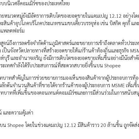
ระบบนิเวศอีคอมเมิร์ซของประเทศไทย
หลายหมวดหมู่ยังมีอัตราการเติบโตของยอดขายในแคมเปญ 12.12 อย่างโดดเ
ละสินค้าอุปโภคบริโภคประเภทขนมขบเคี้ยวบรรจุห่อ เช่น บิสกิต คุกกี้ และ
บนแพลตฟอร์ม
พิสูจน์ถึงการลดข้อจำกัดด้านภูมิศาสตร์และขยายการเข้าถึงตลาดทั่วประเ
ป็นจังหวัดปลายทางที่สร้างยอดขายให้แก่ร้านค้าท้องถิ่นและธุรกิจ M
ิงห์บุรี และอำนาจเจริญ ยังมีการเติบโตของยอดขายเพิ่มขึ้นอย่างมีนัยสำคั
วประเทศกำลังได้รับประสบการณ์ที่สะดวกสบายยิ่งขึ้นบน Shopee
บทบาทสำคัญในการช่วยขยายการมองเห็นของสินค้าจากผู้ประกอบการท้อง
กดันจำนวนสินค้าที่ขายได้จากร้านค้าของผู้ประกอบการ MSME เพิ่มขึ้
ถึงบทบาทที่เพิ่มขึ้นของคอนเทนต์คอมเมิร์ซและการมีส่วนร่วมในการสนับส
์ และความคุ้มค่า
ือได้บน Shopee โดยในช่วงแคมเปญ 12.12 มีสินค้าราว 20 ล้านชิ้น ถูกจัดส่