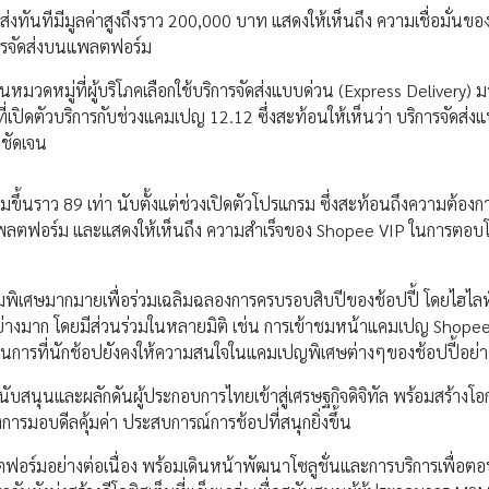
นและส่งทันทีมีมูลค่าสูงถึงราว 200,000 บาท แสดงให้เห็นถึง ความเชื่อมั่นของ
ิการจัดส่งบนแพลตฟอร์ม
หมวดหมู่ที่ผู้บริโภคเลือกใช้บริการจัดส่งแบบด่วน (Express Delivery) มา
รกที่เปิดตัวบริการกับช่วงแคมเปญ 12.12 ซึ่งสะท้อนให้เห็นว่า บริการจัดส่ง
งชัดเจน
ขึ้นราว 89 เท่า นับตั้งแต่ช่วงเปิดตัวโปรแกรม ซึ่งสะท้อนถึงความต้องกา
แพลตฟอร์ม และแสดงให้เห็นถึง ความสำเร็จของ Shopee VIP ในการตอบโจท
รมพิเศษมากมายเพื่อร่วมเฉลิมฉลองการครบรอบสิบปีของช้อปปี้ โดยไฮไลท
นอย่างมาก โดยมีส่วนร่วมในหลายมิติ เช่น การเข้าชมหน้าแคมเปญ Shope
้อนการที่นักช้อปยังคงให้ความสนใจในแคมเปญพิเศษต่างๆของช้อปปี้อย่าง
สนับสนุนและผลักดันผู้ประกอบการไทยเข้าสู่เศรษฐกิจดิจิทัล พร้อมสร้างโอ
งการมอบดีลคุ้มค่า ประสบการณ์การช้อปที่สนุกยิ่งขึ้น
ตฟอร์มอย่างต่อเนื่อง พร้อมเดินหน้าพัฒนาโซลูชั่นและการบริการเพื่อตอ