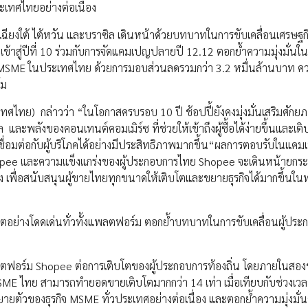
เทศไทยอย่างต่อเนื่อง
เฉียงใต้ ไต้หวัน และบราซิล เดินหน้าด้วยบทบาทในการขับเคลื่อนเศรษฐกิจ
วเข้าสู่ปีที่ 10 ร่วมกับการจัดแคมเปญปลายปี 12.12 ตอกย้ำความมุ่งมั่นใ
จ MSME ในประเทศไทย ด้วยการมอบส่วนลดรวมกว่า 3.2 หมื่นล้านบาท ควบ
์ม
ทศไทย) กล่าวว่า “ในโอกาสครบรอบ 10 ปี ช้อปปี้ยังคงมุ่งมั่นเสริมศักยภา
และพลังของคอนเทนต์คอมเมิร์ซ ที่ช่วยให้เข้าถึงผู้ซื้อได้ง่ายขึ้นและเติ
เชื่อมต่อกับผู้บริโภคได้อย่างมีประสิทธิภาพมากขึ้น“ผลการตอบรับในแค
อ Shopee และความแข็งแกร่งของผู้ประกอบการไทย Shopee จะเดินหน้ายกระ
่อง เพื่อสนับสนุนผู้ขายไทยทุกขนาดให้เติบโตและขยายธุรกิจได้มากขึ้นใ
ตอย่างโดดเด่นทั่วทั้งแพลตฟอร์ม ตอกย้ำบทบาทในการขับเคลื่อนผู้ประ
ตฟอร์ม Shopee ต่อการเติบโตของผู้ประกอบการท้องถิ่น โดยภายในสองช
MSME ไทย สามารถทำยอดขายเติบโตมากกว่า 14 เท่า เมื่อเทียบกับช่วงเวล
ยตัวของธุรกิจ MSME ทั่วประเทศอย่างต่อเนื่อง และตอกย้ำความมุ่งมั