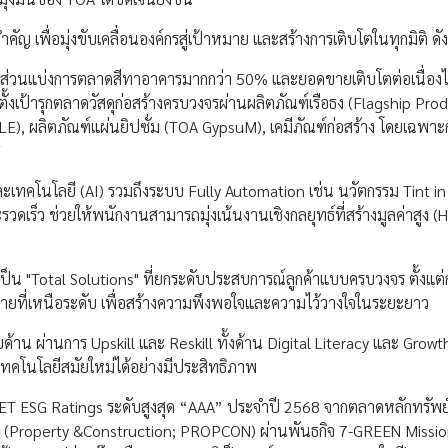
ญ เพื่อมุ่งขับเคลื่อนองค์กรสู่เป้าหมาย และสร้างการเติบโตในทุกมิติ ดังน
เป้าส่วนแบ่งการตลาดสีทาอาคารมากกว่า 50% และยอดขายเติบโตต่อเนื่องไม
งเป้ารุกตลาดวัสดุก่อสร้างครบวงจรผ่านผลิตภัณฑ์เรือธง (Flagship Pro
LE), ผลิตภัณฑ์แผ่นยิปซั่ม (TOA GypsuM), เคมีภัณฑ์ก่อสร้าง โดยเฉพาะก
ี
ะเทคโนโลยี (AI) รวมถึงระบบ Fully Automation เช่น นวัตกรรม Tint i
เร็ว ช่วยให้พนักงานสามารถมุ่งเน้นงานเชิงกลยุทธ์ที่สร้างมูลค่าสูง (
เป็น "Total Solutions" ที่ยกระดับประสบการณ์ลูกค้าแบบครบวงจร ตั้งแต่
ารขายที่เหนือระดับ เพื่อสร้างความพึงพอใจและความไว้วางใจในระยะยาว
 ผ่านการ Upskill และ Reskill ทั้งด้าน Digital Literacy และ Growt
เทคโนโลยีสมัยใหม่ได้อย่างมีประสิทธิภาพ
SET ESG Ratings ระดับสูงสุด “AAA” ประจำปี 2568 จากตลาดหลักทรัพย
ง (Property &Construction; PROPCON) ผ่านพันธกิจ 7-GREEN Mission