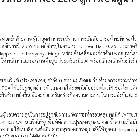
A ตอกย้ำศักยภาพผู้นำอุตสาหกรรมสีทาอาคารอันดับ 1 ของไทยที่ครองใจผ
 เปิดศักราชปี 2569 อย่างยิ่งใหญ่ในงาน ‘CEO Town Hall 2026’ ประกาศวิ
appiness in Everyday Living)’ พร้อมขับเคลื่อนองค์กรด้วย 5 กลยุทธ์เสา
l ให้พนักงานและองค์กรเต็มสูบ ด้วยเครื่องมือ AI พร้อมเดินหน้าพันธกิจรั
ทีโอเอ เพ้นท์ (ประเทศไทย) จำกัด (มหาชน) เปิดเผยว่า ท่ามกลางความท้
A ได้ปรับกลยุทธ์การดำเนินงานให้สอดรับกับบริบทใหม่ๆ ของโลก เพื่อ
ะสิทธิภาพยิ่งขึ้น อันจะช่วยเสริมสร้างขีดความสามารถในการแข่งขัน และ
เป็นผู้มอบความสุขในการอยู่อาศัยผ่านนวัตกรรมที่ครอบคลุมทุกมิติ เพราะเรา
ะความทนทาน เพื่อให้ทุกพื้นที่คือความสุขของทุกคน ตอกย้ำความเชื่อม
รษ ภายใต้แนวคิด ‘แต่งเติมความสุขของการอยู่อาศัยให้ทุกคน (Inspiring
งมั่นของ TOA ได้ชัดเจนยิ่งขึ้น