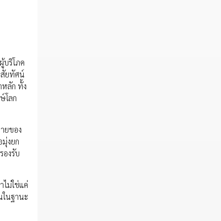
ู้บริโภค
สัยทัศน์
หลัก ทั้ง
กษ์โลก
าทายของ
มุ่งยก
รองรับ
ไม่ใช่แค่
ั่นในฐานะ