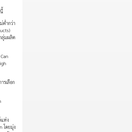
ี้
่ต่ำกว่า
ducts)
ลุ่มผลิต
n Can
High
การเลือก
h
์แห่ง
 โดยมุ่ง