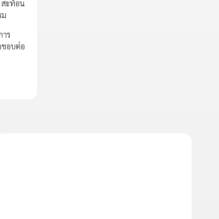
0 สะท้อน
รรม
งการ
ผิดชอบต่อ