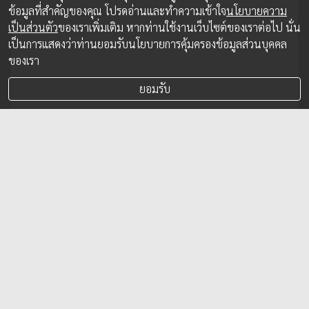
ข้อมูลที่สำคัญของคุณ โปรดอ่านและทำความเข้าใจ
นโยบายความ
เป็นส่วนตัว
ของเราเพิ่มเติม หากท่านใช้งานเว็บไซต์ของเราต่อไป นั่น
เป็นการแสดงว่าท่านยอมรับนโยบายการคุ้มครองข้อมูลส่วนบุคคล
ของเรา
ยอมรับ
TOA ตอกย้ำผู้นำด้านความยั่งยืนรับรางวัล
"Sustainability Disclosure Recognition"
บริษัททีโอเอเพ้นท์ (ประเทศไทย) จำกัด (มหาชน) หรือ TOA
ผู้นำอุตสาหกรรมสีทาอาคารอันดับหนึ่งและเคมีภัณฑ์ก่อสร้าง
ของไทย รับรางวัลอันทรงเกียรติ “Sustainability Disclosure
Recognition” จากสถาบันไทยพัฒน์
26 พ.ย. 2025