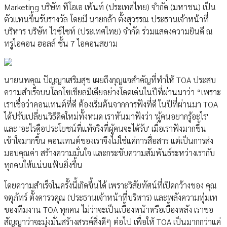
Marketing บริษัท ทีโอเอ เพ้นท์ (ประเทศไทย) จำกัด (มหาชน) เป็น
ตัวแทนขึ้นรับรางวัล โดยมี นายกล้า ตั้งสุวรรณ ประธานเจ้าหน้าที่
บริหาร บริษัท ไวซ์ไซท์ (ประเทศไทย) จำกัด ร่วมแสดงความยินดี ณ
ทรูไอคอน ฮอลล์ ชั้น 7 ไอคอนสยาม
นายนพคุณ ปัญญาเสริมสุข เผยถึงกุญแจสำคัญที่ทำให้ TOA ประสบ
ความสำเร็จบนโลกโซเชียลมีเดียอย่างโดดเด่นในปีที่ผ่านมาว่า “เพราะ
เราเชื่อว่าคอนเทนต์ที่ดี ต้องเริ่มต้นจากการฟังที่ดี ในปีที่ผ่านมา TOA
ได้ปรับเปลี่ยนวิธีคิดใหม่ทั้งหมด เราหันมาฟังว่า 'ผู้คนอยากรู้อะไร'
และ 'อะไรคือประโยชน์ที่แท้จริงที่ผู้คนจะได้รับ' เมื่อเราฟังมากขึ้น
เข้าใจมากขึ้น คอนเทนต์ของเราจึงไม่ใช่แค่การสื่อสาร แต่เป็นการส่ง
มอบคุณค่า สร้างความมั่นใจ และกระชับความสัมพันธ์ระหว่างเรากับ
ทุกคนให้แน่นแฟ้นยิ่งขึ้น
โดยความสำเร็จในครั้งนี้เกิดขึ้นได้ เพราะวิสัยทัศน์ที่เปิดกว้างของ คุณ
จตุภัทร์ ตั้งคารวคุณ (ประธานเจ้าหน้าที่บริหาร) และพลังความทุ่มเท
ของทีมงาน TOA ทุกคน ไม่ว่าจะเป็นเบื้องหน้าหรือเบื้องหลัง เราขอ
สัญญาว่าจะมุ่งมั่นสร้างสรรค์สิ่งดีๆ ต่อไป เพื่อให้ TOA เป็นมากกว่าแค่