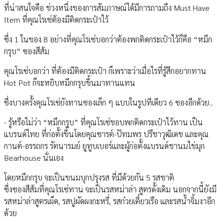
ที่น่าสนใจคือ ช่วงหนึ่งของการสัมภาษณ์ได้มีการถามถึง Must Have
Item ที่คุณโรเซ่ต้องมีติดกระเป๋าไว้
ซึ่ง 1 ในของ 8 อย่างที่คุณโรเซ่บอกว่าต้องพกติดกระเป๋าไว้ก็คือ “หมึก
กรุบ” ซองสีส้ม
คุณโรเซ่บอกว่า ที่ต้องมีติดกระเป๋า ก็เพราะว่าเมื่อไรที่รู้สึกอยากทาน
Hot Pot ก็จะหยิบหมึกกรุบขึ้นมาทานแทน
ซึ่งบางครั้งคุณโรเซ่ยังทานซองเล็ก ๆ แบบในรูปทีเดียว 6 ซองอีกด้วย..
- รู้หรือไม่ว่า “หมึกกรุบ” ที่คุณโรเซ่ชอบพกติดกระเป๋าไว้ทาน เป็น
แบรนด์ไทย ที่ก่อตั้งขึ้นโดยคุณซารต์-ปัทมพร ปรีชาวุฒิเดช และคุณ
กานต์-อรรถกร รัตนารมย์ ยูทูบเบอร์และผู้ก่อตั้งแบรนด์ชานมไข่มุก
Bearhouse นั่นเอง
โดยหมึกกรุบ จะเป็นขนมบุกปรุงรส ที่มีด้วยกัน 5 รสชาติ
ซึ่งซองสีส้มที่คุณโรเซ่ทาน จะเป็นรสหม่าล่า สูตรดั้งเดิม นอกจากนี้ยังมี
รสหม่าล่าสูตรเผ็ด, รสปูผัดผงกะหรี่, รสก๋วยเตี๋ยวเรือ และรสน้ำจิ้มงาอีก
ด้วย