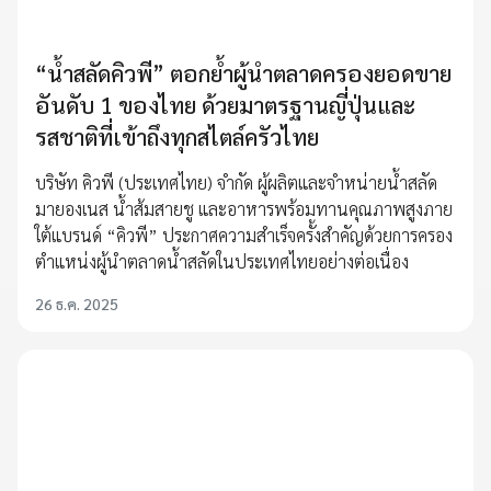
“น้ำสลัดคิวพี” ตอกย้ำผู้นำตลาดครองยอดขาย
อันดับ 1 ของไทย ด้วยมาตรฐานญี่ปุ่นและ
รสชาติที่เข้าถึงทุกสไตล์ครัวไทย
บริษัท คิวพี (ประเทศไทย) จำกัด ผู้ผลิตและจำหน่ายน้ำสลัด
มายองเนส น้ำส้มสายชู และอาหารพร้อมทานคุณภาพสูงภาย
ใต้แบรนด์ “คิวพี” ประกาศความสำเร็จครั้งสำคัญด้วยการครอง
ตำแหน่งผู้นำตลาดน้ำสลัดในประเทศไทยอย่างต่อเนื่อง
26 ธ.ค. 2025