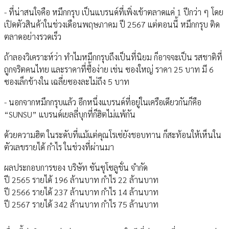
- ที่น่าสนใจคือ หมึกกรุบ เป็นแบรนด์ที่เพิ่งเข้าตลาดแค่ 1 ปีกว่า ๆ โดย
เปิดตัวสินค้าในช่วงเดือนพฤษภาคม ปี 2567 แต่ตอนนี้ หมึกกรุบ ติด
ตลาดอย่างรวดเร็ว
ถ้าลองวิเคราะห์ว่า ทำไมหมึกกรุบถึงเป็นที่นิยม ก็อาจจะเป็น รสชาติที่
ถูกจริตคนไทย และราคาที่ซื้อง่าย เช่น ซองใหญ่ ราคา 25 บาท มี 6
ซองเล็กข้างใน เฉลี่ยซองละไม่ถึง 5 บาท
- นอกจากหมึกกรุบแล้ว อีกหนึ่งแบรนด์ที่อยู่ในเครือเดียวกันก็คือ
“SUNSU” แบรนด์เยลลี่บุกที่ก็ฮิตไม่แพ้กัน
ด้วยความฮิต ในระดับที่แม้แต่คุณโรเซ่ยังชอบทาน ก็สะท้อนให้เห็นใน
ตัวเลขรายได้ กำไร ในช่วงที่ผ่านมา
ผลประกอบการของ บริษัท ซันซุโซลูชั่น จำกัด
ปี 2565 รายได้ 196 ล้านบาท กำไร 22 ล้านบาท
ปี 2566 รายได้ 237 ล้านบาท กำไร 14 ล้านบาท
ปี 2567 รายได้ 342 ล้านบาท กำไร 75 ล้านบาท