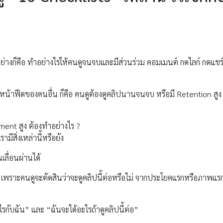
ย่างก็คือ ทำอย่างไรให้คนดูจนจบและมีส่วนร่วม คอมเมนต์ กดไลก์ กดแชร
น้าฟีดของคนอื่น ก็คือ คนดูต้องดูคลิปนานจนจบ หรือมี Retention สูง
ment สูง ต้องทำอย่างไร ?
ามีสิ่งเหล่านี้หรือยัง
เลื่อนผ่านได้
 เพราะคนดูจะตัดสินว่าจะดูคลิปนี้ต่อหรือไม่ จากประโยคแรกหรือภาพแรกท
ไรกับฉัน” และ “ฉันจะได้อะไรถ้าดูคลิปนี้ต่อ”