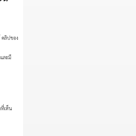
์ คลิปของ
 และมี
ี่เห็น