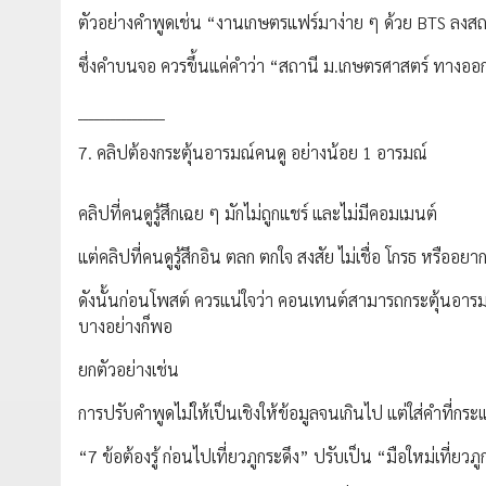
ตัวอย่างคำพูดเช่น “งานเกษตรแฟร์มาง่าย ๆ ด้วย BTS ลง
ซึ่งคำบนจอ ควรขึ้นแค่คำว่า “สถานี ม.เกษตรศาสตร์ ทางออก 1
________________
7. คลิปต้องกระตุ้นอารมณ์คนดู อย่างน้อย 1 อารมณ์
คลิปที่คนดูรู้สึกเฉย ๆ มักไม่ถูกแชร์ และไม่มีคอมเมนต์
แต่คลิปที่คนดูรู้สึกอิน ตลก ตกใจ สงสัย ไม่เชื่อ โกรธ หรืออย
ดังนั้นก่อนโพสต์ ควรแน่ใจว่า คอนเทนต์สามารถกระตุ้นอารมณ
บางอย่างก็พอ
ยกตัวอย่างเช่น
การปรับคำพูดไม่ให้เป็นเชิงให้ข้อมูลจนเกินไป แต่ใส่คำที่กร
“7 ข้อต้องรู้ ก่อนไปเที่ยวภูกระดึง” ปรับเป็น “มือใหม่เที่ยวภู