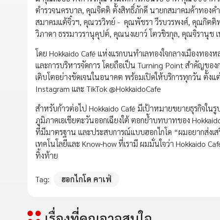
ตำรวจนครบาล, คุณจิตติ ตั้งสิทธิ์ภักดี นายกสมาคมค้าทองค
สมาคมแต้จิ๋วฯ, คุณวรวิทย์ - คุณพัชรา วีรบวรพงศ์, คุณกิตติพง
วิภาดา ธรรมาวรานุคุปต์, คุณนงเยาว์ โตวชิรกุล, คุณจิรานุช เ
โดย Hokkaido Café แห่งแรกบนทำเลทองใจกลางเมืองทองหล่
และการบริหารจัดการ โดยถือเป็น Turning Point สำคัญของกล
เติบโตอย่างชัดเจนในอนาคต พร้อมเปิดให้บริการทุกวัน ตั้ง
Instagram และ TikTok @HokkaidoCafe
สำหรับก้าวต่อไป Hokkaido Café มีเป้าหมายขยายธุรกิจใน
ภูมิภาคเอเชียตะวันออกเฉียงใต้ ตอกย้ำบทบาทของ Hokkai
ที่มีมาตรฐาน และประสบการณ์แบบฮอกไกโด “ผมอยากส่งเสริมให
เทคโนโลยีและ Know-how ที่เรามี ผมมั่นใจว่า Hokkaido Ca
ทิ้งท้าย
Tag:
ฮอกไกโด คาเฟ่
เรื่องที่คุณอาจสนใจ