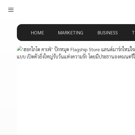
HOME
MARKETING
BUSINESS
T