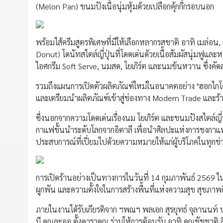
(Melon Pan) ขนมปังเนื้อนุ่มหุ้มด้วยเปลือกคุ้กกี้กรอบนอก
พร้อมไส้ครีมสูตรพิเศษที่มีให้เลือกหลากรสชาติ อาทิ เมล่อ
Donut) โดนัทสไตล์ญี่ปุ่นที่โดดเด่นด้วยเนื้อสัมผัสนุ่มฟูแ
ไอศกรีม Soft Serve, นมสด, โยเกิร์ต และนมข้นหวาน ซึ่งคัดสรรวัต
รวมถึงแผนการเปิดตัวผลิตภัณฑ์ใหม่ในอนาคตอย่าง "ฮอกไ
และเตรียมนำผลิตภัณฑ์เข้าสู่ช่องทาง Modern Trade และร้านสะ
ซึ่งนอกจากความโดดเด่นเรื่องนม โยเกิร์ต และขนมปังสไตล์ญี่
กาแฟชั้นนำระดับโลกจากอิตาลี เพื่อนำศิลปะแห่งการชงกาแ
ประสบการณ์ที่เปี่ยมไปด้วยความหมายให้แก่ผู้บริโภคในทุกช่
การเปิดร้านอย่างเป็นทางการในวันที่ 14 กุมภาพันธ์ 2569 
ผูกพัน และความตั้งใจในการสร้างพื้นที่แห่งความสุข สุขภาพดีต
ภายในงานได้รับเกียรติจาก ฯพณฯ พลเอก สุรยุทธ์ จุลานนท์ 
มี คุณละออ ตั้งคารวคุณ ร่วมให้การต้อนรับ อาทิ คุณชัชชาติ