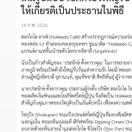
ให้เกียรติเป็นประธานในพิธี
16 ก.พ. 2026
ฮอกไกโด คาเฟ่ (Hokkaido Café) สร้างปรากฏการณ์ความอร่อ
ทองหล่อ 10 ทำเลทองของกรุงเทพฯ ชูแนวคิด “Hokkaido C
แบรนด์กาแฟชั้นนำระดับโลกจากอิตาลี (Segafredo)
นับเป็นก้าวสำคัญของ ‘ประจักษ์ ตั้งคารวคุณ’ ในการขยายอาณ
ภาคภูมิ พร้อมเปิดตัวยิ่งใหญ่รับวันแห่งความรัก โดยมี พลเอก
ท่านผู้หญิงจิตรวดี จุลานนท์, คุณชัชชาติ สิทธิพันธุ์ ผู้ว่า
นายประจักษ์ ตั้งคารวคุณ ประธานผู้ก่อตั้ง บริษัท ฮอกไกโด 
ของผลิตภัณฑ์นมและโยเกิร์ตสไตล์ญี่ปุ่น จึงเกิดเป็น Hokkaid
สำคัญกับคุณภาพของวัตถุดิบเป็นอันดับหนึ่ง เพื่อคงความสด
โชกุปัง (Shokupan) ขนมปังปอนด์สไตล์ญี่ปุ่นที่มอบสัมผัส
นอกนุ่มใน หอมกลิ่นเนยแท้ เสิร์ฟพร้อม Dipping Cream Ch
อบอวลด้วยกลิ่นอายน้ำนมฮอกไกโด ชิโอะปัง (Shio Pan) ขนมปัง