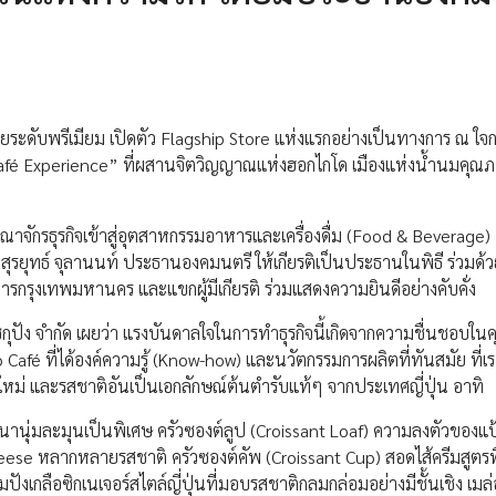
ยระดับพรีเมียม เปิดตัว Flagship Store แห่งแรกอย่างเป็นทางการ ณ ใ
afé Experience” ที่ผสานจิตวิญญาณแห่งฮอกไกโด เมืองแห่งน้ำนมคุณ
าจักรธุรกิจเข้าสู่อุตสาหกรรมอาหารและเครื่องดื่ม (Food & Beverage) 
 สุรยุทธ์ จุลานนท์ ประธานองคมนตรี ให้เกียรติเป็นประธานในพิธี ร่วมด้
ราชการกรุงเทพมหานคร และแขกผู้มีเกียรติ ร่วมแสดงความยินดีอย่างคับคั่ง
โชกุปัง จำกัด เผยว่า แรงบันดาลใจในการทำธุรกิจนี้เกิดจากความชื่นชอบใ
o Café ที่ได้องค์ความรู้ (Know-how) และนวัตกรรมการผลิตที่ทันสมัย ที่เ
ใหม่ และรสชาติอันเป็นเอกลักษณ์ต้นตำรับแท้ๆ จากประเทศญี่ปุ่น อาทิ
หนานุ่มละมุนเป็นพิเศษ ครัวซองต์ลูป (Croissant Loaf) ความลงตัวของแ
eese หลากหลายรสชาติ ครัวซองต์คัพ (Croissant Cup) สอดไส้ครีมสูตรพิ
เกลือซิกเนเจอร์สไตล์ญี่ปุ่นที่มอบรสชาติกลมกล่อมอย่างมีชั้นเชิง เมล