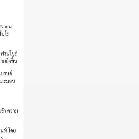
 (Nama
ปโปโร
แฟรนไชส์
ยยิ่งขึ้น
แบรนด์
 และมอบ
มรัก ความ
นนท์ โดย
าร