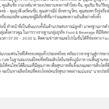
ำ, คุณสินชัย งามวงศ์มาศ รองประธานหอการค้าไทย-จีน, คุณชิม ชินวิริยก
ษ์ – คุณยุวดี เตรัตนชัย, คุณเสาวณีย์ อักษรานุวัตร, คุณสมพร จึงรุ่งเรืองก
หลืองอมรเลิศ และแขกผู้มีเกียรติที่มาร่วมแสดงความยินดีอย่างคับคั่ง
อนี้ ทำหน้าที่เป็นต้นแบบทั้งในด้านประสบการณ์ลูกค้า มาตรฐานการด
ุ่มตั้งคารวคุณ ในการวางรากฐานกลุ่มธุรกิจ Food & Beverage ที่มีทิศ
แต่เวลา 07.00 – 20.00 น. ติดตามข่าวสารและโปรโมชั่นได้ที่ช่องทาง Fa
รูปแบบแฟรนไชส์ให้ครอบคลุมทั่วประเทศไทย พร้อมวางรากฐานสู่การขยา
do Café ในฐานะแบรนด์ไทยที่พร้อมเติบโตในระดับภูมิภาค บนพื้นฐานข
้คนไทยได้ดื่มนมที่มีคุณภาพ เพื่อสุขภาพที่แข็งแรงและการเติบโตที่ดี
fé จะเป็นทางเลือกใหม่ที่ตอบโจทย์คนรักสุขภาพอย่างแน่นอน" นายประจัก