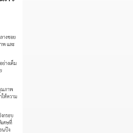
จกลางซอย
ภาพ และ
อย่างเต็ม
วย
นคุณภาพ
ราให้ความ
ป้งกรอบ
เศษที่
่อนปัง