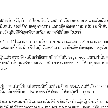
น, สตรอว์เบอร์รี่, พีช, ชาไทย, ช็อกโกแลต, ชาเขียว และกาแฟ นามะโดนัท
ละหนึบหนับ สอดไส้ครีมสดสูตรเฉพาะ และ ผลิตภัณฑ์จากนมพรีเมียม ทั้งซั
ถุดิบที่ดีที่สุดเพื่อส่งเสริมสุขภาพที่ดีตั้งแต่วัยเยาว์
กโด 3 in 1" ในด้านการบริหารจัดการ พร้อมวางแผนขยายสาขาผ่านระบบ
ดวกซื้อชั้นนำ เพื่อให้ผู้บริโภคสามารถเข้าถึงผลิตภัณฑ์คุณภาพสูงได้ง่า
ปุ่นแล้ว ความพิเศษยิ่งกว่าคือการผนึกกำลังกับ Segafredo (เซกาเฟรโด) 
ฟมาเติมเต็มสุนทรียภาพแห่งการดื่ม ยกระดับความอร่อยให้สมบูรณ์แบบ
วงเวลา
ในวันวาเลนไทน์วันแห่งความรักนี้ สะท้อนตัวตนของแบรนด์ที่เกิดจากควา
ั้งแต่เยาว์วัย และประสบการณ์ที่มีคุณค่าให้แก่ผู้บริโภคทุกกลุ่ม
ประธานองคมนตรี เป็นประธานในพิธี พร้อมด้วยท่านผู้หญิงจิตรวดี จุลา
 สิทธิพันธุ์ ผู้ว่าราชการกรุงเทพมหานคร, พล.ต.ท.สยาม บุญสม ผู้บัญชาก