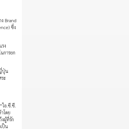
้าง Brand
ce) ซึ่ง
งแรง
์ในการยก
่ปุ่น
ิสระ
ไอ.ซี.ซี.
ค้าโดย
ู้ที่รัก
รเป็น