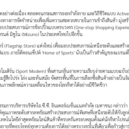
ิบโตอย่างต่อเนื่อง ตลอดจนกระแสการออกกำลังกาย และวิถีชีวิตแบบ Active
่องทางการจัดจำหน่ายเพื่อเพิ่มความสะดวกสบายในการเข้าถึงสินค้า มุ่งสร
มมอบประสบการณ์การช้อปปิ้งแบบครบวงจร (One-stop Shopping Experien
บรนด์ มิซูโน (Mizuno) ในประเทศไทยไปอีกขั้น
ตร์ (Flagship Store) แห่งใหม่ เพื่อมอบประสบการณ์เหนือระดับและสร้า
รูปแบบ ภายใต้คอนเซ็ปต์ 'Home of Sports' นับเป็นก้าวสำคัญของแบรนด
มเดิร์น (Sport Modern) ที่ผสานกลิ่นอายความเรียบง่ายตามแบบฉบับญี
ึกโปร่ง โล่ง และทันสมัย จัดสรรพื้นที่ในการเลือกซื้อสินค้าอย่างเป็นอ
้อนภาพลักษณ์ความเคลื่อนไหวของโลกกีฬาได้อย่างมีชีวิตชีวา
ารบริหารบริษัทไอ.ซี.ซี. อินเตอร์เนชั่นแนลจำกัด (มหาชน) กล่าวว่า “
ฑ์คุณภาพระดับสากลพร้อมสร้างประสบการณ์พิเศษที่เหนือระดับให้กับลูก
โนโลยีล่าสุดพร้อมไลน์สินค้าที่ครบครันครอบคลุมตั้งแต่นักกีฬาไปจนถึงผ
กายที่ตอบโจทย์ทุกความต้องการได้อย่างครบวงจรในที่เดียวเพื่อก้าวสู่กา