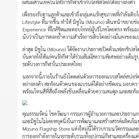
ผสมผสานเทคโนโลยีการกีฬาเข้ากับไลฟ์สไตล์ได้อย่างลงตัว
เพื่อรองรับฐานลูกค้าและเข้าถึงกลุ่มคนรักสุขภาพที่กำลังเต
Lifestyle ที่มากขึ้น ทำให้ มิซูโน (Mizuno) เดินหน้าขยายช
Experience ที่ใกล้ชิดและตอบโจทย์ผู้บริโภคโดยตรง พร้อ
นับว่าเป็นการตอกย้ำความสำเร็จการเติบโตอย่างมั่นคงของแ
ล่าสุด มิซูโน (Mizuno) ได้จัดงานประกาศเปิดตัวแฟลกชิปสโ
บันดาลใจให้แก่คนรักกีฬาได้ร่วมสัมผัสความพิเศษอย่างเต็ม
ระดับวงการกีฬาในประเทศไทย
นอกจากนี้ภายในร้านยังโดดเด่นด้วยการออกแบบสไตล์สปอร์ตโ
อย่างลงตัว สะท้อนตัวตนของแบรนด์ได้อย่างชัดเจน มอบความรู้ส
พร้อมโทนสีที่สื่อถึงพลังขับเคลื่อนด้วยความสมดุล และสะท
คุณธรรมรัตน์ โชควัฒนา กรรมการผู้อำนวยการและประธานกรรมก
และมิซูโนไม่เคยหยุดนิ่งในการพัฒนาและสร้างสรรค์ผลิตภัณ
Mizuno Flagship Store แห่งใหม่นี้ได้รวบรวมนวัตกรรมและเทค
การออกกำลังกายในทุกระดับรวมทั้งอุปกรณ์กีฬาและเครื่องแต่ง