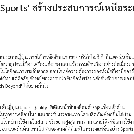
Sports' สร้างประสบการณ์เหนือระ
ระเทศญี่ปุ่น ภายใต้การจัดจำหน่ายของ บริษัทไอ.ซี.ซี. อินเตอร์เนชั่น
ารพัฒนาอุปกรณ์กีฬา เครื่องแต่งกาย และนวัตกรรมด้านกีฬาอย่างต่อเนื่อง
ทคโนโลยีคุณภาพระดับสากล ตอบโจทย์ความต้องการของทั้งนักกีฬามืออาชี
รณ์กีฬา แต่คือสัญลักษณ์ของความน่าเชื่อถือที่พร้อมผลักดันศักยภาพของน
h Beyond" ได้อย่างมั่นใจ
ญี่ปุ่น(Japan Quality) ที่เดินหน้าขับเคลื่อนด้วยจุดแข็งหลักด้าน
ในทุกการเคลื่อนไหว และรองรับแรงกระแทก โดยผลิตภัณฑ์ทุกชิ้นได้ผ่าน
จทย์การใช้งานในสนามจริงอย่างสูงสุด ทนทาน และมีฟังก์ชันการใช้งา
บอล แบดมินตัน เทนนิส ตลอดจนผลิตภัณฑ์ในหมวดแฟชั่นอย่าง Sports S