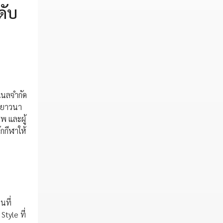
ดับ
แนลจำกัด
มายาวนา
พ และผู้
ักกีฬาให้
นที่
tyle ที่