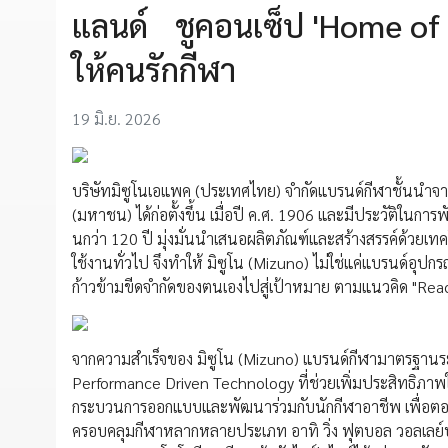
แลนด์ ชูคอนเซ็ป 'Home of 
ให้คนรักกีฬา
19 มิ.ย. 2026
บริษัทมิซูโนเอแพค (ประเทศไทย) จำกัดแบรนด์กีฬาชั้นนำจากป
(มหาชน) ได้ก่อตั้งขึ้น เมื่อปี ค.ศ. 1906 และมีประวัติในก
นกว่า 120 ปี มุ่งมั่นนำเสนอผลิตภัณฑ์และสร้างสรรค์ด้วยเ
ใช้งานทั่วไป จึงทำให้ มิซูโน (Mizuno) ไม่ใช่แค่แบรนด์อุปก
ก้าวข้ามขีดจำกัดของตนเองไปสู่เป้าหมาย ตามแนวคิด "Reac
จากความสำเร็จของ มิซูโน (Mizuno) แบรนด์กีฬามาตรฐานระดับ
Performance Driven Technology ที่ช่วยเพิ่มประสิทธิภาพ
กระบวนการออกแบบและพัฒนาร่วมกับนักกีฬาอาชีพ เพื่อตอบโ
ครอบคลุมกีฬาหลากหลายประเภท อาทิ วิ่ง ฟุตบอล วอลเลย์