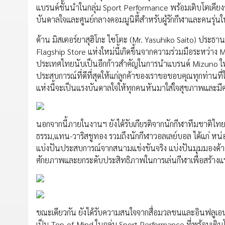
แบรนด์ชั้นนำในกลุ่ม Sport Performance พร้อมเติบโตเคียงข้า
บันดาลใจและศูนย์กลางคอมมูนิตี้สำหรับผู้รักกีฬาและคนรุ่นใ
ด้าน มิสเตอร์ยาสุฮิโกะ ไซโตะ (Mr. Yasuhiko Saito) ประธา
Flagship Store แห่งใหม่นี้เกิดขึ้นจากความร่วมมือระหว่าง
ประเทศไทยนับเป็นอีกก้าวสำคัญในการนำแบรนด์ Mizuno ให้เข้า
ประสบการณ์ที่ดีที่สุดให้แก่ลูกค้าของเราขอขอบคุณทุกท่านที
แห่งนี้จะเป็นแรงบันดาลใจให้ทุกคนหันมาใส่ใจสุขภาพและมี
นอกจากนี้ภายในงานฯ ยังได้รับเกียรติจากนักกีฬาทีมชาติไทย
ธรรม,แทน-วาริสชูทอง รวมถึงนักกีฬาวอลเลย์บอล ได้แก่ หน่อ
แบ่งปันประสบการณ์จากสนามแข่งขันจริง แบ่งปันมุมมองด้าน
ศักยภาพและยกระดับประสิทธิภาพในการเล่นกีฬาเพื่อสร้างแรง
ขณะเดียวกัน ยังได้รับความสนใจจากสื่อมวลชนและอินฟลูเอนเ
เป็น Top-of-Mind ในกลุ่ม Sport Performance ที่พร้อมเติบ