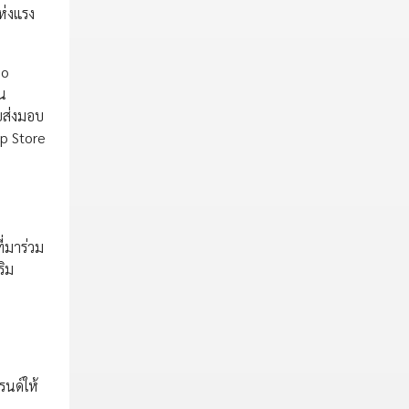
ห่งแรง
no
ใน
วยส่งมอบ
ip Store
ี่มาร่วม
ริม
รนด์ให้