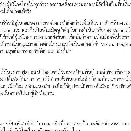
งผู้บริโภคไทยในทุกก้าวของการเคลื่อนไหวนอกจากนี้ที่นี้ยังเป็นพื้นที่แ
หม่ได้อย่างแท้จริง”
นบริษัทมิซูโนเอแพค (ประเทศไทย) จำกัดกล่าวเพิ่มเติมว่า “สำหรับ Mizu
 Mizuno และ ICC ซึ่งเป็นพันธมิตรสำคัญในการดำเนินธุรกิจของ Mizuno 
ใกล้ผู้บริโภคชาวไทยมากยิ่งขึ้นเราเชื่อมั่นว่าความร่วมมือครั้งนี้จะช่
่ให้การสนับสนุนมาอย่างต่อเนื่องและหวังเป็นอย่างยิ่งว่า Mizuno Flagsh
ความสุขกับการออกกำลังกายมากยิ่งขึ้น”
ทั้งในวงการฟุตบอล นำโดย เตอร์-วีระเทพป้อมพันธุ์, เกมส์-พีฬาวัชอรรค
ง-ปลื้มจิตร์ถินขาว, ดาว-กัตติกาแก้วพินและไอซ์-ขวัญณภัทรนวลวรรณ์ ท
การฝึกซ้อม พร้อมแนะนำการเลือกใช้อุปกรณ์กีฬาระดับมืออาชีพ เพื่อเส
บันดาลใจให้แก่ผู้เข้าร่วมงาน
ซอร์สายกีฬาที่เข้าร่วมงานฯ ซึ่งเป็นการตอกย้ำภาพลักษณ์ และสร้างแบ
โตไปกับผู้บริโภคในทุกก้าวของการเคลื่อนไหว