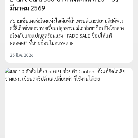
มีนาคม 2569
สยามเซ็นเตอร์เมืองแห่งไอเดียที่ล้ำเทรนด์และสยามดิสคัฟเว
อรี่ดิเอ็กซ์พลอราทอเรี่ยมปลุกอารมณ์เอาใจขาช็อปปิ้งใจกลาง
เมืองกับแคมเปญสุดร้อนแรง “FADD SALE ช็อปให้แฟ่
ดดดดด!” ที่สายช็อปไม่ควรพลาด
25 มี.ค. 2026