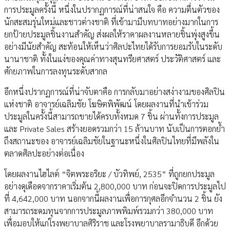
การประมูลครั้งนี้ หนึ่งในปรากฏการณ์ที่น่าสนใจ คือ ความตื่นตัวของ
นักสะสมรุ่นใหม่และชาวต่างชาติ ที่เข้ามามีบทบาทอย่างมากในการ
ยกป้ายประมูลชิ้นงานสำคัญ ส่งผลให้ราคาผลงานหลายชิ้นพุ่งสูงขึ้น
อย่างมีนัยสำคัญ สะท้อนให้เห็นว่าศิลปะไทยได้รับการยอมรับในระดับ
นานาชาติ ทั้งในแง่ของคุณค่าทางสุนทรียศาสตร์ ประวัติศาสตร์ และ
ศักยภาพในการลงทุนระดับสากล
อีกหนึ่งปรากฏการณ์ที่น่าจับตาคือ การกลับมาอย่างสง่างามของศิลปิน
แห่งชาติ อาจารย์เฉลิมชัย โฆษิตพิพัฒน์ โดยผลงานที่นำเข้าร่วม
ประมูลในครั้งนี้สามารถขายได้ครบทั้งหมด 7 ชิ้น ผ่านทั้งการประมูล
และ Private Sales สร้างยอดรวมกว่า 15 ล้านบาท นับเป็นการตอกย้ำ
ถึงสถานะของ อาจารย์เฉลิมชัยในฐานะหนึ่งในศิลปินไทยที่มีพลังใน
ตลาดศิลปะอย่างต่อเนื่อง
โดยผลงานไฮไลต์ “จิตพระอริยะ / บัวทิพย์, 2535” ที่ถูกยกประมูล
อย่างดุเดือดจากราคาเริ่มต้น 2,800,000 บาท ก่อนจะปิดการประมูลไป
ที่ 4,642,000 บาท นอกจากนี้ผลงานเพื่อการกุศลอีกจำนวน 2 ชิ้น ยัง
สามารถระดมทุนจากการประมูลภาพพิมพ์รวมกว่า 380,000 บาท
เพื่อมอบให้แก่โรงพยาบาลศิริราช และโรงพยาบาลรามาธิบดี อีกด้วย