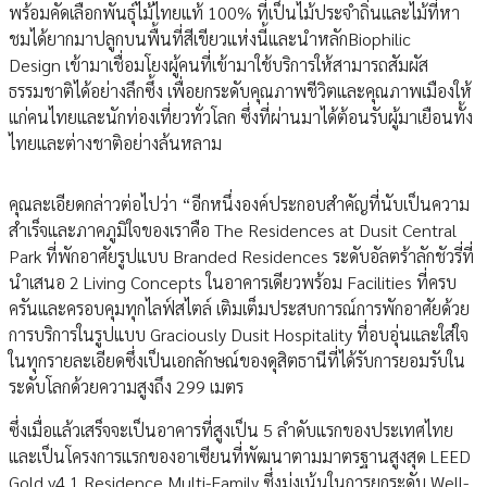
พร้อมคัดเลือกพันธุ์ไม้ไทยแท้ 100% ที่เป็นไม้ประจำถิ่นและไม้ที่หา
ชมได้ยากมาปลูกบนพื้นที่สีเขียวแห่งนี้และนำหลักBiophilic
Design เข้ามาเชื่อมโยงผู้คนที่เข้ามาใช้บริการให้สามารถสัมผัส
ธรรมชาติได้อย่างลึกซึ้ง เพื่อยกระดับคุณภาพชีวิตและคุณภาพเมืองให้
แก่คนไทยและนักท่องเที่ยวทั่วโลก ซึ่งที่ผ่านมาได้ต้อนรับผู้มาเยือนทั้ง
ไทยและต่างชาติอย่างล้นหลาม
คุณละเอียดกล่าวต่อไปว่า “อีกหนึ่งองค์ประกอบสำคัญที่นับเป็นความ
สำเร็จและภาคภูมิใจของเราคือ The Residences at Dusit Central
Park ที่พักอาศัยรูปแบบ Branded Residences ระดับอัลตร้าลักชัวรี่ที่
นำเสนอ 2 Living Concepts ในอาคารเดียวพร้อม Facilities ที่ครบ
ครันและครอบคุมทุกไลฟ์สไตล์ เติมเต็มประสบการณ์การพักอาศัยด้วย
การบริการในรูปแบบ Graciously Dusit Hospitality ที่อบอุ่นและใส่ใจ
ในทุกรายละเอียดซึ่งเป็นเอกลักษณ์ของดุสิตธานีที่ได้รับการยอมรับใน
ระดับโลกด้วยความสูงถึง 299 เมตร
ซึ่งเมื่อแล้วเสร็จจะเป็นอาคารที่สูงเป็น 5 ลำดับแรกของประเทศไทย
และเป็นโครงการแรกของอาเซียนที่พัฒนาตามมาตรฐานสูงสุด LEED
Gold v4.1 Residence Multi-Family ซึ่งมุ่งเน้นในการยกระดับ Well-