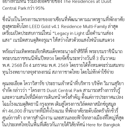
อย่างท่วมท้น รวมถึงยอดขายของ The Residences at Dusit
Central Park กว่า 95%
ซึ่งนับเป็นโครงการแรกของอาเซียนที่พัฒนาตามมาตรฐานที่พักอาศัย
สูงสุดระดับโลก LEED Gold v4.1 Residence Multi-Family ล่าสุด
เตรียมเปิดประสบการณ์ใหม่ “Legacy in Light เมื่อตำนานส่อง
แสง” เนรมิตสวนดุสิตอรุณฯ ให้สว่างไสวด้วยแสงไฟนับแสนดวง
พร้อมร่วมเทิดพระเกียรติสมเด็จพระนางเจ้าสิริกิติ์ พระบรมราชินีนาถ
พระบรมราชชนนีพันปีหลวง โดยจัดขึ้นระหว่างวันที่ 3 ธันวาคม
พ.ศ. 2568 ถึง 4 มกราคม พ.ศ. 2569 โดยรายได้ทั้งหมดจะร่วมสมทบ
ทุนโรงพยาบาลจุฬาลงกรณ์ สภากาชาดไทย โดยไม่หักค่าใช้จ่าย
คุณละเอียด โควาวิสารัช ประธานเจ้าหน้าที่บริหาร บริษัท วิมานสุริยา
จำกัด กล่าวว่า “โครงการ Dusit Central Park สามารถสร้างการรับรู้
และความสนใจที่มีต่อการเดินหน้าครั้งสำคัญ ตั้งแต่การประกาศแปลง
โฉมโรงแรมดุสิตธานี กรุงเทพ เดิมสู่โครงการเวิล์ดคลาสมิกซ์ยูสมูล
ค่า 46,000 ล้านบาทที่มีทั้งโรงแรม ที่พักอาศัยระดับอัลตร้าลักชัวรี่
ศูนย์การค้า อาคารสำนักงาน และสวนลอยฟ้าใจกลางเมืองที่ใหญ่ที่สุด
ในประเทศไทยในพื้นที่เดียวกันภายใต้วิสัยทัศน์ Here for Bangkok