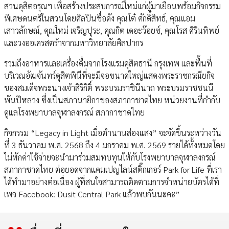
สวนดุสิตอรุณฯ เพื่อสร้างประสบการณ์ใหม่แก่ผู้มาเยือนพร้อมกิจกรรม
พิเศษดนตรีในสวนโดยศิลปินชื่อดัง คุณโต๋ ศักดิ์สิทธ์, คุณแอม
เสาวลักษณ์, คุณใหม่ เจริญปุระ, คุณกิต เดอะว๊อยซ์, คุณโรส ศิรินทิพย์
และวงออเครสตร้าจากมหาวิทยาลัยศิลปากร
รวมถึงอาหารและเครื่องดื่มจากโรงแรมดุสิตธานี กรุงเทพ และพื้นที่
บริเวณอัฒจันทร์ดุสิตพินีที่จะมีจอขนาดใหญ่แสดงพระราชกรณียกิจ
ของสมเด็จพระนางเจ้าสิริกิติ์ พระบรมราชินีนาถ พระบรมราชชนนี
พันปีหลวง ซึ่งเป็นสภานายิกาของสภากาชาดไทย หน่วยงานที่กำกับ
ดูแลโรงพยาบาลจุฬาลงกรณ์ สภากาชาดไทย
กิจกรรม “Legacy in Light เมื่อตำนานส่องแสง” จะจัดขึ้นระหว่างวัน
ที่ 3 ธันวาคม พ.ศ. 2568 ถึง 4 มกราคม พ.ศ. 2569 รายได้ทั้งหมดโดย
ไม่หักค่าใช้จ่ายจะนำมาร่วมสมทบทุนให้กับโรงพยาบาลจุฬาลงกรณ์
สภากาชาดไทย ต่อยอดจากแคมเปญไลน์สติ๊กเกอร์ Park for Life ที่เรา
ได้ทำมาอย่างต่อเนื่อง ผู้ที่สนใจสามารถติดตามการจำหน่ายบัตรได้ที่
เพจ Facebook: Dusit Central Park แล้วพบกันนะคะ”