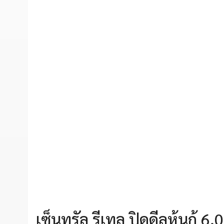
เซ็นทรัล รีเทล ปิดดีลหุ้นกู้