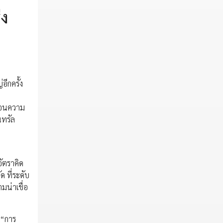
่ง
อีกครั้ง
ท้อนความ
นทรัล
อัตราคิด
ด ที่ระดับ
มน่าเชื่อ
 “การ