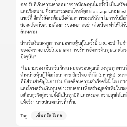
ตอบรับที่เกินความคาดหมายจากนักลงทุนในครั้งนี้ เป็นเครื่อ
และเวียดนาม ซึ่งสามารถตอบโจทย์ทุก life stage และ lifestyl
เพอร์ตี้ อีกทั้งยังสะท้อนถึงศักยภาพของบริษัทฯ ในการรับม
สอดคล้องกับความต้องการของตลาดอย่างต่อเนื่อง ทำให้ได้รับคว
ล้นหลาม
สำหรับเงินสดจากการเสนอขายหุ้นกู้ในครั้งนี้ CRC จะนำไปช
ของอัตราดอกเบี้ยในอนาคต การบริหารจัดการต้นทุนและโครง
ปัจจุบัน”
“ในนามของ เซ็นทรัล รีเทล ผมขอขอบคุณนักลงทุนทุกท่านที่มอบ
จำหน่ายหุ้นกู้ ได้แก่ ธนาคารกสิกรไทย จำกัด (มหาชน), ธนา
ที่มีส่วนสำคัญในการร่วมขับเคลื่อนความสำเร็จครั้งนี้ โดย CR
และโครงสร้างเงินทุนอย่างรอบคอบ เพื่อสร้างมูลค่าเพิ่มในระยะย
เคลื่อนธุรกิจสู่ความยั่งยืนในทุกมิติ และส่งมอบความสุขให้
แท้จริง” นายปเนตกล่าวทิ้งท้าย
Tag:
เซ็นทรัล รีเทล