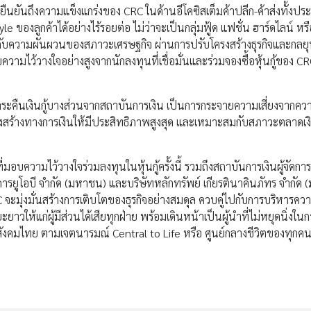
งยืนยันถึงความแข็งแกร่งของ CRC ในด้านอีโคซิสเต็มค้าปลีก-ค้าส่งทั้งป
e ของลูกค้าได้อย่างไร้รอยต่อ ไม่ว่าจะเป็นกลุ่มฟู้ด แฟชั่น ฮาร์ดไลน์ ห
ือกับความผันผวนของสภาวะเศรษฐกิจ ผ่านการปรับโครงสร้างธุรกิจและกลยุท
ามไว้วางใจอย่างสูงจากนักลงทุนที่เชื่อมั่นและร่วมจองซื้อหุ้นกู้ของ CR
ำระคืนเงินกู้บางส่วนจากสถาบันการเงิน เป็นการกระจายความเสี่ยงจากค
สร้างทางการเงินให้มีประสิทธิภาพสูงสุด และเหมาะสมกับสภาวะตลาดเง
ความไว้วางใจร่วมลงทุนในหุ้นกู้ครั้งนี้ รวมถึงสถาบันการเงินผู้จัดการ
คารยูโอบี จำกัด (มหาชน) และบริษัทหลักทรัพย์ เกียรตินาคินภัทร จำกัด
C จะมุ่งมั่นสร้างการเติบโตของธุรกิจอย่างสมดุล ควบคู่ไปกับการบริหารควา
าวให้แก่ผู้มีส่วนได้เสียทุกฝ่าย พร้อมเดินหน้าเป็นผู้นำที่ไม่หยุดนิ่งใน
แก่สังคมไทย ตามเจตนารมณ์ Central to Life หรือ ศูนย์กลางชีวิตของทุกค