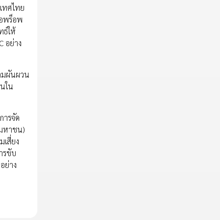
ระเทศไทย
รือพร็อพ
ธ์ให้
C อย่าง
วามผันผวน
ินใน
การจัด
 (มหาชน)
มเสี่ยง
การขับ
นอย่าง