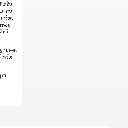
ลิเคชัน
ง ณ สวน
ิ เหรียญ
 พร้อม
สิทธิ
ปญ “Level
ิ พร้อม
ูราย