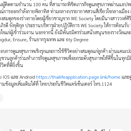
อมผู้ติดตามจำนวน 100 คน ที่สามารถพิชิตภารกิจดูแลสุขภาพผ่านแอปพ
การณ์การออกกำลังกายพิลาทิส ท่ามกลางบรรยากาศสวนสีเขียวใจกลางเมือ
างสมดุลของร่างกายโดยผู้เชี่ยวชาญจาก WE Society โดยมีนางสาววงศ์ศิร
ิรดี จังจุติกุล ประธานบริหารฝ่ายปฏิบัติการ WE Society ให้การต้อนรับ
แก่ผู้เข้าร่วมงาน นอกจากนี้ ยังมีพันธมิตรร่วมสนับสนุนของรางวัลและ
ngdur, Ensure, ร้านยากรุงเทพ และ 6ty Degree
อบการดูแลสุขภาพเชิงรุกและการใช้ชีวิตอย่างสมดุลแก่ลูกค้า ผ่านแคมเ
วนลูกค้าร่วมทำภารกิจดูแลสุขภาพเพื่อยกระดับสุขภาพให้ดีขึ้นในทุกมิต
ี่ดียิ่งขึ้น
บบ IOS และ Android
https://thailifeapplication.page.link/home
และด
ข้อมูลเพิ่มเติมได้ที่ ไทยประกันชีวิตแคร์เซ็นเตอร์ โทร.1124