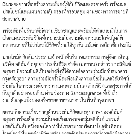
เงินระยะยาวเพื่อสร้างความมั่นคงให้กับชีวิตและครอบครัว พร้อมผล
ประโยชน์และแผนความคุ้มครองที่ครอบคลุม ผ่านช่องทางการขายที่
สะดวกสบาย
พร้อมทีมที่ปรึกษาที่มีความเชี่ยวชาญและพร้อมให้คำแนะนำในการ
เลือกแผนประกันชีวิตที่เหมาะสมกับความต้องการและไลฟ์สไตล์ที่
หลากหลายที่ไม่ว่าใครก็มีชีวิตที่ง่ายได้ทุกวัน แม้แต่การเลือกซื้อประกัน
นายโทมัส วิลสัน ประธานเจ้าหน้าที่บริหารและกรรมการผู้จัดการใหญ่
บริษัท อลิอันซ์ อยุธยา ประกันชีวิต จำกัด (มหาชน) กล่าวว่า “อลิอันซ์
อยุธยา มีความยินดีเป็นอย่างยิ่งที่ได้สานต่อความร่วมมือกับธนาคาร
กรุงศรีอยุธยา ความร่วมมือครั้งนี้สะท้อนถึงความเชื่อมั่นและวิสัยทัศน์
ร่วมกัน ในการยกระดับการวางแผนความมั่นคงด้านชีวิตและสุขภาพให้
กับลูกค้าอย่างรอบด้าน ผ่านช่องทาง Bancassurance ที่เข้าถึง
ง่าย ด้วยจุดแข็งของเครือข่ายสาขาธนาคารในพื้นที่กรุงเทพฯ
ผสานกับความเชี่ยวชาญด้านประกันชีวิตและสุขภาพของอลิอันซ์
อยุธยา พร้อมด้วยความมั่นคงแข็งแกร่งของกลุ่มอลิอันซ์ แบรนด์
ประกันอันดับหนึ่งของโลก ทำให้เราสามารถพัฒนาโซลูชันที่ตอบ
โจทย์ลูกค้าในทุกช่วงชีวิต พร้อมยกระดับประสบการณ์การเข้าถึงความ