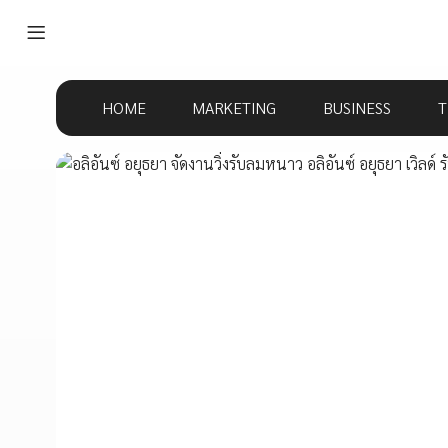
HOME
MARKETING
BUSINESS
T