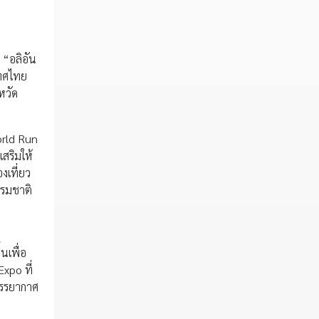
 “อลิอัน
เทศไทย
หวัด
orld Run
สริมให้
งเที่ยว
รรมชาติ
นเพื่อ
xpo ที่
บรรยากาศ