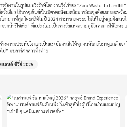
เน้นการจัดงานในรูปแบบวิ่งรักษ์โลก งานวิ่งไร้ขยะ“Zero Waste to Landfil
รั้งเดียว ใช้บรรจุภัณฑ์เป็นมิตรต่อสิ่งแวดล้อม พร้อมจุดคัดแยกขยะพร้อม
่อโลกมากที่สุด โดยสถิติในปี 2024 สามารถลดขยะ ไม่ให้ไปสู่หลุมฝังกลบไ
ฝาขวดน้ำรีไซเคิล” ที่แปลงโฉมเป็นรางวัลแห่งความภูมิใจ ลดการใช้โลหะ แ
ย์ จะสร้างความประทับใจ และเป็นแรงบันดาลใจให้ทุกคนหันกลับมาดูแลตัวเอง 
อไป” มร.ลาร์ส กล่าวทิ้งท้าย
ยแลนด์ ซีรี่ย์ 2025