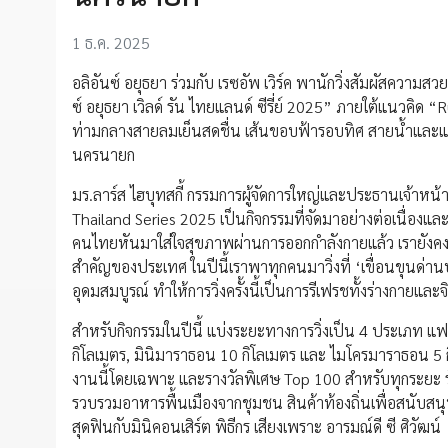
1 ธ.ค. 2025
อลิอันซ์ อยุธยา ร่วมกับ เรซอัพ เวิร์ค พานักวิ่งสัมผัสควา
ซ์ อยุธยา เวิลด์ รัน ไทยแลนด์ ซีรี่ย์ 2025” ภายใต้แนวคิด
ท่ามกลางสายลมเย็นสดชื่น เส้นขอบฟ้ารอบทิศ สายน้ำและแนว
นครนายก
มร.ลาร์ส ไฮบุทสกี้ กรรมการผู้จัดการใหญ่และประธานเจ้าหน้
Thailand Series 2025 เป็นกิจกรรมที่จัดมาอย่างต่อเนื่องแล
คนไทยหันมาใส่ใจสุขภาพผ่านการออกกำลังกายแล้ว เรายังคงมุ่
สำคัญของประเทศ ในปีนี้เราพาทุกคนมาวิ่งที่ ‘เขื่อนขุนด่
อุดมสมบูรณ์ ทำให้การวิ่งครั้งนี้เป็นการรีเฟรชทั้งร่างกายและ
สำหรับกิจกรรมในปีนี้ แบ่งระยะทางการวิ่งเป็น 4 ประเภท แฟม
กิโลเมตร, มินิมาราธอน 10 กิโลเมตร และ ไมโครมาราธอน 5 กิโ
งานนี้โดยเฉพาะ และรางวัลพิเศษ Top 100 สำหรับทุกระยะ รับ
รวบรวมอาหารพื้นเมืองจากชุมชน สินค้าท้องถิ่นเพื่อสนับส
สุดฟินกับมินิคอนเสิร์ต พิธีกร เสียงเพราะ อารมณ์ดี ซี ศิวัฒน์