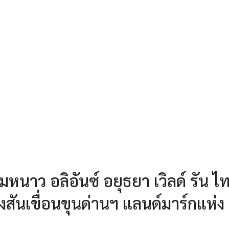
ลมหนาว อลิอันซ์ อยุธยา เวิลด์ รัน ไ
างสันเขื่อนขุนด่านฯ แลนด์มาร์กแห่ง