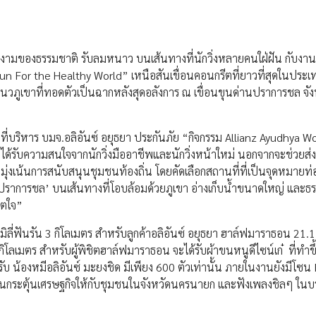
มสวยงามของธรรมชาติ รับลมหนาว บนเส้นทางที่นักวิ่งหลายคนใฝ่ฝัน กับงาน
 “Run For the Healthy World” เหนือสันเขื่อนคอนกรีตที่ยาวที่สุดในประ
ภูเขาที่ทอดตัวเป็นฉากหลังสุดอลังการ ณ เขื่อนขุนด่านปราการชล จัง
าที่บริหาร บมจ.อลิอันซ์ อยุธยา ประกันภัย “กิจกรรม Allianz Ayudhya W
ะได้รับความสนใจจากนักวิ่งมืออาชีพและนักวิ่งหน้าใหม่ นอกจากจะช่วยส่งเ
งเน้นการสนับสนุนชุมชนท้องถิ่น โดยคัดเลือกสถานที่ที่เป็นจุดหมายท่อ
านปราการชล’ บนเส้นทางที่โอบล้อมด้วยภูเขา อ่างเก็บน้ำขนาดใหญ่ และธ
จิตใจ”
ิลี่ฟันรัน 3 กิโลเมตร สำหรับลูกค้าอลิอันซ์ อยุธยา ฮาล์ฟมาราธอน 21.1
ลเมตร สำหรับผู้พิชิตฮาล์ฟมาราธอน จะได้รับผ้าขนหนูดีไซน์เก๋ ที่ทำขึ้
 น้องหมีอลิอันซ์ มะยงชิด มีเพียง 600 ตัวเท่านั้น ภายในงานยังมีโซน E
นุนกระตุ้นเศรษฐกิจให้กับชุมชนในจังหวัดนครนายก และฟังเพลงชิลๆ ใน