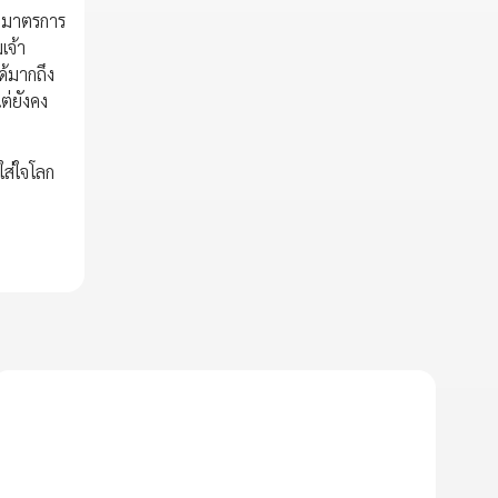
l” มาตรการ
เจ้า
ด้มากถึง
ต่ยังคง
ใส่ใจโลก