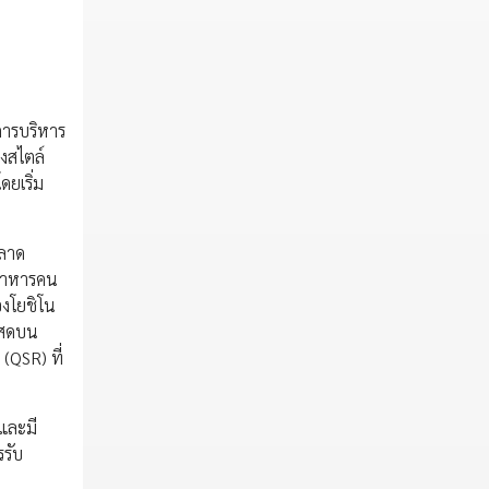
้การบริหาร
างสไตล์
ดยเริ่ม
ตลาด
นอาหารคน
องโยชิโน
้อสดบน
(QSR) ที่
 และมี
รับ