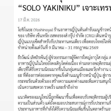
“SOLO YAKINIKU” เจาะเทรนด
17 มี.ค. 2026
โยชิโนยะ (Yoshinoya) ร้านอาหารญี่ปุ่นต้นตำรับเมนูข้าวหน้
ของ บริษัท เซ็นทรัล เรสตอรองส์ กรุ๊ป จำกัด (CRG) เดินหน
ญี่ปุ่นแบบเซ็ตสำหรับรับประทานคนเดียว เพื่อตอบโจทย์ไลฟ์สไต
จำหน่ายตั้งแต่วันที่ 9 มีนาคม – 31 กรกฎาคม 2569
ธีรวัฒน์ เลิศถิรพันธุ์ ผู้ช่วยกรรมการผู้จัดการใหญ่อาวุโส กลุ
อาหารญี่ปุ่นในไทยยังคงเติบโตต่อเนื่อง ท่ามกลางพฤติกรรม
เดียวที่ได้รับความนิยมมากขึ้นในกลุ่มคนเมืองและวัยทำงาน
ยะ ที่ต้องการต่อยอดจากจุดแข็งด้านเมนูข้าวหน้าญี่ปุ่น สู่ก
กระทะร้อนด้วยตัวเอง สร้างความแตกต่างและเพิ่มความสนุกใ
เน้นความสะดวก รวดเร็ว และเข้าถึงง่าย
แนวคิดของเมนูใหม่นี้ถูกพัฒนาขึ้นเพื่อตอบรับพฤติกรรมผู้บร
ความเป็นส่วนตัว แต่ยังคงมอบประสบการณ์การรับประทานที่ส
ประทานอาหารที่กำลังได้รับความนิยมเพิ่มขึ้นในตลาดร้านอา