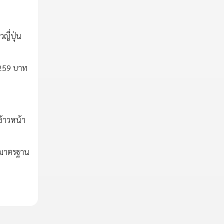
ญี่ปุ่น
น 259 บาท
ข้าวหน้า
ษามาตรฐาน