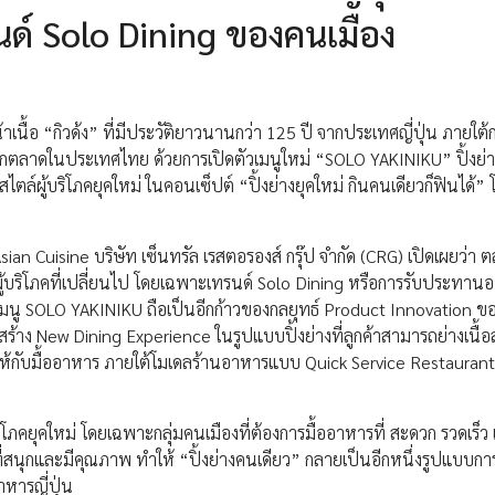
์ Solo Dining ของคนเมือง
าเนื้อ “กิวด้ง” ที่มีประวัติยาวนานกว่า 125 ปี จากประเทศญี่ปุ่น ภายใต
้ารุกตลาดในประเทศไทย ด้วยการเปิดตัวเมนูใหม่ “SOLO YAKINIKU” ปิ้งย่
ล์ผู้บริโภคยุคใหม่ ในคอนเซ็ปต์ “ปิ้งย่างยุคใหม่ กินคนเดียวก็ฟินได้” โ
่ม Asian Cuisine บริษัท เซ็นทรัล เรสตอรองส์ กรุ๊ป จำกัด (CRG) เปิดเผยว่า 
ผู้บริโภคที่เปลี่ยนไป โดยเฉพาะเทรนด์ Solo Dining หรือการรับประทา
 เมนู SOLO YAKINIKU ถือเป็นอีกก้าวของกลยุทธ์ Product Innovation ข
ารสร้าง New Dining Experience ในรูปแบบปิ้งย่างที่ลูกค้าสามารถย่างเนื
ห้กับมื้ออาหาร ภายใต้โมเดลร้านอาหารแบบ Quick Service Restaurant 
ิโภคยุคใหม่ โดยเฉพาะกลุ่มคนเมืองที่ต้องการมื้ออาหารที่ สะดวก รวดเร็ว
นุกและมีคุณภาพ ทำให้ “ปิ้งย่างคนเดียว” กลายเป็นอีกหนึ่งรูปแบบการ
หารญี่ปุ่น