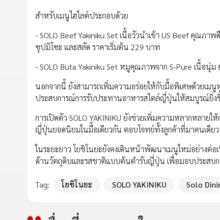
สำหรับเมนูไฮไลต์ประกอบด้วย
- SOLO Beef Yakiniku Set เนื้อวัวนำเข้า US Beef คุณภาพด
ซุปมิโซะ และสลัด ราคาเริ่มต้น 229 บาท
- SOLO Buta Yakiniku Set หมูคุณภาพจาก S-Pure เนื้อนุ่ม ย
นอกจากนี้ ยังสามารถเพิ่มความอร่อยให้กับมื้อพิเศษด้วยเมนูท
ประสบการณ์การรับประทานอาหารสไตล์ญี่ปุ่นให้สมบูรณ์ยิ่งข
การเปิดตัว SOLO YAKINIKU ยังช่วยเพิ่มความหลากหลายให้กับ
ญี่ปุ่นยอดนิยมในมื้อเดียวกัน ตอบโจทย์ทั้งลูกค้าที่มาคนเด
ในระยะยาว โยชิโนยะยังคงเดินหน้าพัฒนาเมนูใหม่อย่างต่อเนื
ด้านวัตถุดิบและรสชาติแบบต้นตำรับญี่ปุ่น เพื่อมอบประสบก
Tag:
โยชิโนยะ
SOLO YAKINIKU
Solo Dini