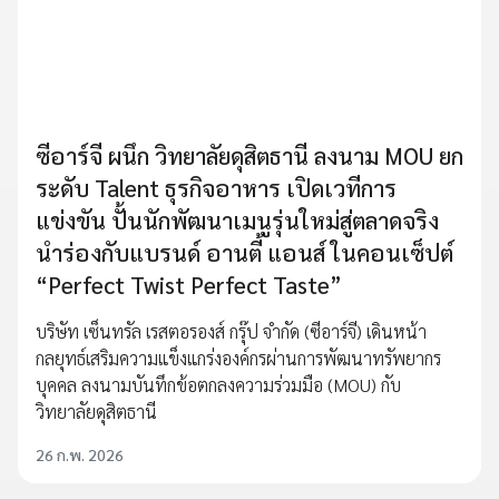
ซีอาร์จี ผนึก วิทยาลัยดุสิตธานี ลงนาม MOU ยก
ระดับ Talent ธุรกิจอาหาร เปิดเวทีการ
แข่งขัน ปั้นนักพัฒนาเมนูรุ่นใหม่สู่ตลาดจริง
นำร่องกับแบรนด์ อานตี้ แอนส์ ในคอนเซ็ปต์
“Perfect Twist Perfect Taste”
บริษัท เซ็นทรัล เรสตอรองส์ กรุ๊ป จำกัด (ซีอาร์จี) เดินหน้า
กลยุทธ์เสริมความแข็งแกร่งองค์กรผ่านการพัฒนาทรัพยากร
บุคคล ลงนามบันทึกข้อตกลงความร่วมมือ (MOU) กับ
วิทยาลัยดุสิตธานี
26 ก.พ. 2026