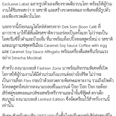
Exclusive Label ฉลากรูปตัวเองเพียงขวดเดียวบนโลก พร้อมให้ผู้ร่วม
งานได้ชิมซอสกว่า 8 รสชาติ และสร้างขวดซอสฉลากพิเศษที่มีรูปตัว
เองเพียงขวดเดียวในโลก
นอกจากนี้ยังยกเมนูไฮไลท์ส่งตรงจาก Dek Som Boon Café ที่
เยาวราช มาให้ได้สัมผัสรสชาติความอร่อยเป็นครั้งแรก ไม่ว่าจะเป็น
ไอศกรีมซีอิ๊วดำและบ๊วยเจี่ย ที่มาพร้อมท็อปปิ้งซอสสูตรใหม่ 6 รสชาติ
และเมนูกาแฟสุดพรีเมี่ยม Caramel Soy Sauce Coffee with egg
และ Caramel Soy Sauce Affogato พร้อมเครื่องดื่มสดชื่นร้อนแรง
อย่าง Sriracha Mocktail
สำหรับ ลงนวมบอยส์ Fashion Zone มาพร้อมกิจกรรมพิเศษที่เปิด
โอกาสให้ผู้ร่วมงานได้มีส่วนร่วมกับแบรนด์อย่างใกล้ชิด ไม่ว่าจะ
เป็นการเลือก Flex กระเป๋าด้วยลวดลายพิเศษเฉพาะงาน รวมถึงเปิดตัว
ไก่ทอดสูตรใหม่จากลงนวมบอยส์ในแบรนด์ ป๊อก ป๊อก ป๊อก กะต๊อก
เสิร์ฟคู่ซอสคอลแลปส์ซอสพริกศรีราชาและน้ำจิ้มซีฟู้ดส์ ตราเด็ก
สมบูรณ์ ลงนวมบอยส์ Limited Edition ซึ่งจัดเตรียมไว้สำหรับงานนี้
เท่านั้น
พิเศษ สำหรับสมาชิก ONESIAM เมื่อซื้อไอศกรีมซอฟต์เสิร์ฟรสชาติใด