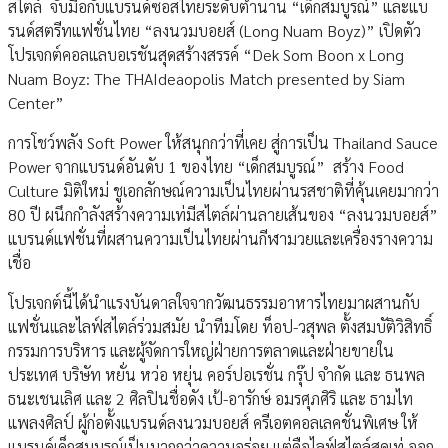
สไตล์ จับมือกับแบรนด์ซอสไทยระดับตำนาน “เด็กสมบูรณ์” และแบ
รนด์สตรีทแฟชั่นไทย “ลงนวมบอยส์ (Long Nuam Boyz)” เปิดตัว
โปรเจกต์คอลแลบอเรชันสุดสร้างสรรค์ “Dek Som Boon x Long
Nuam Boyz: The THAIdeaopolis Match presented by Siam
Center”
การโชว์พลัง Soft Power ให้สนุกกว่าที่เคย สู่การเป็น Thailand Sauce
Power จากแบรนด์อันดับ 1 ของไทย “เด็กสมบูรณ์” สร้าง Food
Culture มิติใหม่ ชูเอกลักษณ์ความเป็นไทยผ่านรสชาติที่คุ้นเคยมากว่า
80 ปี ผนึกกำลังสร้างความเท่มีสไตล์ผ่านลายเส้นของ “ลงนวมบอยส์”
แบรนด์แฟชั่นที่ผสานความเป็นไทยผ่านกีฬามวยและเครื่องรางความ
เชื่อ
โปรเจกต์นี้ได้นำแรงบันดาลใจจากวัฒนธรรมอาหารไทยมาผสานกับ
แฟชั่นและไลฟ์สไตล์ร่วมสมัย นำทีมโดย ท็อป-วสุพล ตั้งสมบัติวิสิทธิ์
กรรมการบริหาร และผู้จัดการใหญ่ฝ่ายการตลาดและฝ่ายขายใน
ประเทศ บริษัท หยั่น หว่อ หยุ่น คอร์ปอเรชั่น กรุ๊ป จำกัด และ ธนพล
ธนะเชนเลิศ และ 2 ศิลปินชื่อดัง เป้-อารักษ์ อมรศุภศิริ และ ธามไท
แพลงศิลป์ ผู้ก่อตั้งแบรนด์ลงนวมบอยส์ ครีเอตคอลเลคชั่นพิเศษ ให้
แบรนด์เด็กสมบูรณ์เป็นมากกว่าความอร่อย แต่คือไลฟ์สไตล์สุดเท่ ออก