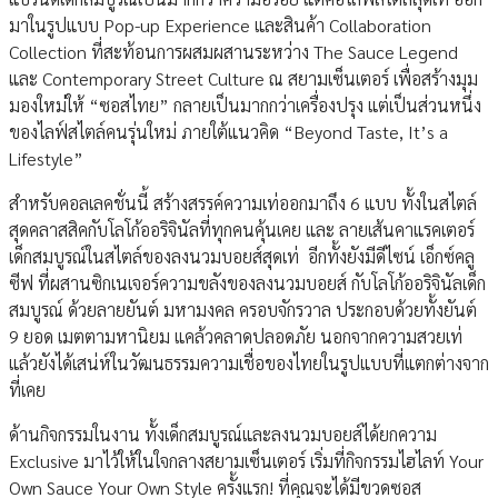
มาในรูปแบบ Pop-up Experience และสินค้า Collaboration
Collection ที่สะท้อนการผสมผสานระหว่าง The Sauce Legend
และ Contemporary Street Culture ณ สยามเซ็นเตอร์ เพื่อสร้างมุม
มองใหม่ให้ “ซอสไทย” กลายเป็นมากกว่าเครื่องปรุง แต่เป็นส่วนหนึ่ง
ของไลฟ์สไตล์คนรุ่นใหม่ ภายใต้แนวคิด “Beyond Taste, It’s a
Lifestyle”
สำหรับคอลเลคชั่นนี้ สร้างสรรค์ความเท่ออกมาถึง 6 แบบ ทั้งในสไตล์
สุดคลาสสิคกับโลโก้ออริจินัลที่ทุกคนคุ้นเคย และ ลายเส้นคาแรคเตอร์
เด็กสมบูรณ์ในสไตล์ของลงนวมบอยส์สุดเท่ อีกทั้งยังมีดีไซน์ เอ็กซ์คลู
ซีฟ ที่ผสานซิกเนเจอร์ความขลังของลงนวมบอยส์ กับโลโก้ออริจินัลเด็ก
สมบูรณ์ ด้วยลายยันต์ มหามงคล ครอบจักรวาล ประกอบด้วยทั้งยันต์
9 ยอด เมตตามหานิยม แคล้วคลาดปลอดภัย นอกจากความสวยเท่
แล้วยังได้เสน่ห์ในวัฒนธรรมความเชื่อของไทยในรูปแบบที่แตกต่างจาก
ที่เคย
ด้านกิจกรรมในงาน ทั้งเด็กสมบูรณ์และลงนวมบอยส์ได้ยกความ
Exclusive มาไว้ให้ในใจกลางสยามเซ็นเตอร์ เริ่มที่กิจกรรมไฮไลท์ Your
Own Sauce Your Own Style ครั้งแรก! ที่คุณจะได้มีขวดซอส