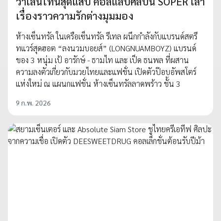
วาเลนไทน์สุดแสบ คอลแลปศิลปิน SOPER เล่า
เรื่องราวความรักต่างมุมมอง
ห้างเซ็นทรัล ในเครือเซ็นทรัล รีเทล ผนึกกำลังกับแบรนด์สตรี
ทแวร์สุดฮอต “ลงนวมบอยส์” (LONGNUAMBOYZ) แบรนด์
ของ 3 หนุ่ม เป้ อารักษ์ - ธามไท และ เป็ด ธนพล ที่ผสาน
ความลงตัวเกี่ยวกับมวยไทยและแฟชั่น เปิดตัวป๊อบอัพสโตร์
แห่งใหม่ ณ แผนกแฟชั่น ห้างเซ็นทรัลลาดพร้าว ชั้น 3
9 ก.พ. 2026