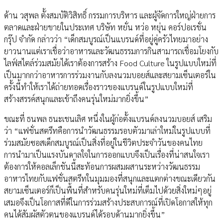
ด้าน วสุพล ตั้งสมบัติวิสิทธิ์ กรรมการบริหาร และผู้จัดการใหญ่ฝ่ายการ
ตลาดและฝ่ายขายในประเทศ บริษัท หยั่น หว่อ หยุ่น คอร์ปอเรชั่น
กรุ๊ป จำกัด กล่าวว่า “เด็กสมบูรณ์เป็นแบรนด์ที่อยู่คู่ครัวไทยมาอย่าง
ยาวนานแต่เราเชื่อว่าอาหารและวัฒนธรรมการกินสามารถเชื่อมโยงกับ
ไลฟ์สไตล์ร่วมสมัยได้เราต้องการสร้าง Food Culture ในรูปแบบใหม่ที่
เป็นมากกว่าอาหารการร่วมงานกับลงนวมบอยส์และสยามเซ็นเตอร์ใน
ครั้งนี้ทำให้เราได้ถ่ายทอดเรื่องราวของแบรนด์ในรูปแบบใหม่ที่
สร้างสรรค์สนุกและเข้าถึงคนรุ่นใหม่มากยิ่งขึ้น”
ขณะที่ ธนพล ธนะเชนเลิศ หนึ่งในผู้ก่อตั้งแบรนด์ลงนวมบอยส์ เสริม
ว่า “แฟชั่นสตรีทคือการนำวัฒนธรรมรอบตัวมาเล่าใหม่ในรูปแบบที่
ร่วมสมัยซอสเด็กสมบูรณ์เป็นสิ่งที่อยู่ในชีวิตประจำวันของคนไทย
การนำมาเป็นแรงบันดาลใจในการออกแบบจึงเป็นเรื่องที่น่าสนใจเรา
ต้องการให้คอลเล็กชันนี้สะท้อนการผสมผสานระหว่างวัฒนธรรม
อาหารไทยกับแฟชั่นสตรีทในมุมมองที่สนุกและแตกต่างขณะเดียวกัน
สยามเซ็นเตอร์ก็เป็นพื้นที่สำหรับคนรุ่นใหม่ที่เต็มไปด้วยสิ่งใหม่ๆอยู่
เสมอจึงเป็นโอกาสที่ดีในการร่วมสร้างประสบการณ์ที่เปิดโอกาสให้ทุก
คนได้สัมผัสตัวตนของแบรนด์ได้รอบด้านมากยิ่งขึ้น”