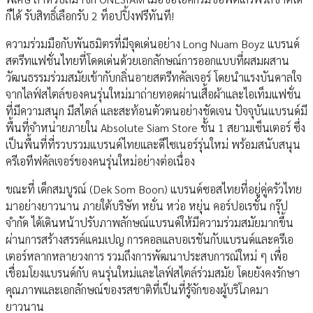
ก็ได้ รับสิทธิ์เลือกรับ 2 ท็อปปิ้งฟรีทันที!
ความร่วมมือกับพันธมิตรที่มีจุดเด่นอย่าง Long Nuam Boyz แบรนด์
สตรีทแฟชั่นไทยที่โดดเด่นด้วยเอกลักษณ์การออกแบบที่ผสมผสาน
วัฒนธรรมร่วมสมัยเข้ากับกลิ่นอายสตรีทคัลเจอร์ โดยนำแรงบันดาลใจ
จากไลฟ์สไตล์ของคนรุ่นใหม่มาถ่ายทอดผ่านเสื้อผ้าและไอเท็มแฟชั่น
ที่มีความสนุก มีสไตล์ และสะท้อนตัวตนอย่างชัดเจน ปัจจุบันแบรนด์มี
พื้นที่จำหน่ายภายใน Absolute Siam Store ชั้น 1 สยามเซ็นเตอร์ ซึ่ง
เป็นพื้นที่ที่รวบรวมแบรนด์ไทยและดีไซเนอร์รุ่นใหม่ พร้อมสนับสนุน
ครีเอทีฟคัลเจอร์ของคนรุ่นใหม่อย่างต่อเนื่อง
ขณะที่ เด็กสมบูรณ์ (Dek Som Boon) แบรนด์ซอสไทยที่อยู่คู่ครัวไทย
มาอย่างยาวนาน ภายใต้บริษัท หยั่น หว่อ หยุ่น คอร์ปอเรชั่น กรุ๊ป
จำกัด ได้เดินหน้าปรับภาพลักษณ์แบรนด์ให้มีความร่วมสมัยมากขึ้น
ผ่านการสร้างสรรค์แคมเปญ การคอลแลบอเรชันกับแบรนด์และครีเอ
เตอร์หลากหลายวงการ รวมถึงการพัฒนาประสบการณ์ใหม่ ๆ เพื่อ
เชื่อมโยงแบรนด์กับ คนรุ่นใหม่และไลฟ์สไตล์ร่วมสมัย โดยยังคงรักษา
คุณภาพและเอกลักษณ์ของรสชาติที่เป็นที่รู้จักของผู้บริโภคมา
ยาวนาน