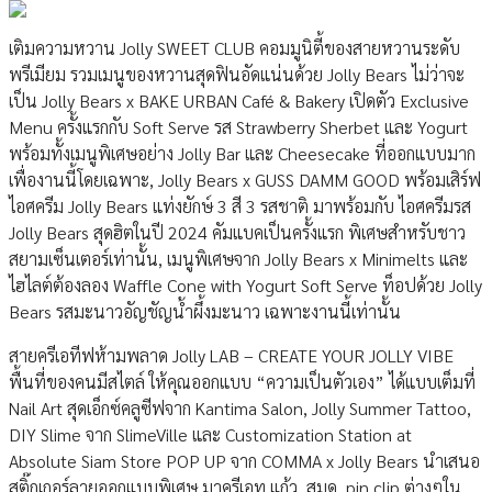
เติมความหวาน Jolly SWEET CLUB คอมมูนิตี้ของสายหวานระดับ
พรีเมียม รวมเมนูของหวานสุดฟินอัดแน่นด้วย Jolly Bears ไม่ว่าจะ
เป็น Jolly Bears x BAKE URBAN Café & Bakery เปิดตัว Exclusive
Menu ครั้งแรกกับ Soft Serve รส Strawberry Sherbet และ Yogurt
พร้อมทั้งเมนูพิเศษอย่าง Jolly Bar และ Cheesecake ที่ออกแบบมาก
เพื่องานนี้โดยเฉพาะ, Jolly Bears x GUSS DAMM GOOD พร้อมเสิร์ฟ
ไอศครีม Jolly Bears แท่งยักษ์ 3 สี 3 รสชาติ มาพร้อมกับ ไอศครีมรส
Jolly Bears สุดฮิตในปี 2024 คัมแบคเป็นครั้งแรก พิเศษสำหรับชาว
สยามเซ็นเตอร์เท่านั้น, เมนูพิเศษจาก Jolly Bears x Minimelts และ
ไฮไลต์ต้องลอง Waffle Cone with Yogurt Soft Serve ท็อปด้วย Jolly
Bears รสมะนาวอัญชัญน้ำผึ้งมะนาว เฉพาะงานนี้เท่านั้น
สายครีเอทีฟห้ามพลาด Jolly LAB – CREATE YOUR JOLLY VIBE
พื้นที่ของคนมีสไตล์ ให้คุณออกแบบ “ความเป็นตัวเอง” ได้แบบเต็มที่
Nail Art สุดเอ็กซ์คลูซีฟจาก Kantima Salon, Jolly Summer Tattoo,
DIY Slime จาก SlimeVille และ Customization Station at
Absolute Siam Store POP UP จาก COMMA x Jolly Bears นำเสนอ
สติ๊กเกอร์ลายออกแบบพิเศษ มาครีเอท แก้ว, สมุด, pin clip ต่างๆใน