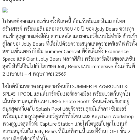
โปรเจกต์คอลแลบอเรชันครั้งพิเศษนี้ ต้อนรับซัมเมอร์ในแบบไทย
สร้างสรรค์ พร้อมเฉลิมฉลองครบรอบ 40 ปี ของ Jolly Bears ชวนทุก
คนเข้าสู่ฤดูกาลแห่งสีสัน ความสดใส และเอเนอร์จี้แบบไม่จำกัด ก้าวเข้า
สู่โลกของ Jolly Bears ที่เต็มไปด้วยความสนุกและความครีเอทีฟทั่วทั้ง
สยามเซ็นเตอร์ กับธีม Summer Carnival ที่จัดเต็มทั้ง Experience
Space และ Giant Jolly Bears หลากสีสัน พร้อมอาร์ตอินสตอลเลชัน
สุดปังให้ได้อินไปกับโลกของ Jolly Bears แบบ immersive ตั้งแต่วันที่
2 เมษายน – 4 พฤษภาคม 2569
ไฮไลต์ห้ามพลาด สนุกคลายร้อนกับ SUMMER PLAYGROUND &
SPLASH POOL แลนด์มาร์คซัมเมอร์กลางเมือง พร้อมแวะเก็บทุกโม
เม้นท์ความสนุกที่ CAPTURES Photo Booth ร้อนแค่ไหนก็เอาอยู่
สนุกสุดเหวี่ยงกับ Splash Pool และกิจกรรมสุดมันส์กลางซัมเมอร์
พร้อมมุมถ่ายรูปสุดคัลเลอร์ฟูลทั่วทั้งโซน และ Keychain Workshop
พวงกุญแจสุดคิ้วท์! Capture Station แวะโฟโตบูธเก็บทุกโมเมนต์
ความสนุกในธีม Jolly Bears ที่มีแค่ที่งานนี้ และที่ร้าน LOFT ชั้น 2
สยามดิสคัฟเวอรี่เท่านั้น