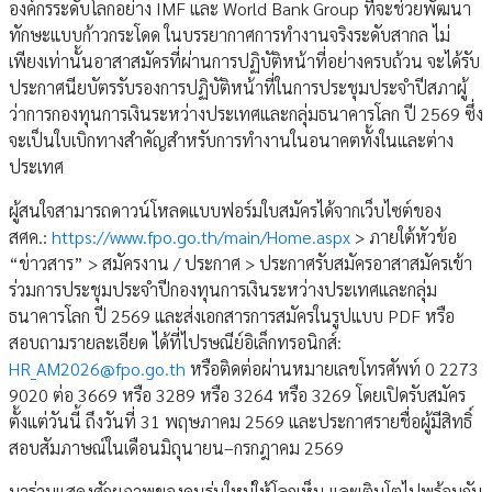
องค์กรระดับโลกอย่าง IMF และ World Bank Group ที่จะช่วยพัฒนา
ทักษะแบบก้าวกระโดด ในบรรยากาศการทำงานจริงระดับสากล ไม่
เพียงเท่านั้นอาสาสมัครที่ผ่านการปฏิบัติหน้าที่อย่างครบถ้วน จะได้รับ
ประกาศนียบัตรรับรองการปฏิบัติหน้าที่ในการประชุมประจำปีสภาผู้
ว่าการกองทุนการเงินระหว่างประเทศและกลุ่มธนาคารโลก ปี 2569 ซึ่ง
จะเป็นใบเบิกทางสำคัญสำหรับการทำงานในอนาคตทั้งในและต่าง
ประเทศ
ผู้สนใจสามารถดาวน์โหลดแบบฟอร์มใบสมัครได้จากเว็บไซต์ของ
สศค.:
https://www.fpo.go.th/main/Home.aspx
> ภายใต้หัวข้อ
“ข่าวสาร” > สมัครงาน / ประกาศ > ประกาศรับสมัครอาสาสมัครเข้า
ร่วมการประชุมประจำปีกองทุนการเงินระหว่างประเทศและกลุ่ม
ธนาคารโลก ปี 2569 และส่งเอกสารการสมัครในรูปแบบ PDF หรือ
สอบถามรายละเอียด ได้ที่ไปรษณีย์อิเล็กทรอนิกส์:
HR_AM2026@fpo.go.th
หรือติดต่อผ่านหมายเลขโทรศัพท์ 0 2273
9020 ต่อ 3669 หรือ 3289 หรือ 3264 หรือ 3269 โดยเปิดรับสมัคร
ตั้งแต่วันนี้ ถึงวันที่ 31 พฤษภาคม 2569 และประกาศรายชื่อผู้มีสิทธิ์
สอบสัมภาษณ์ในเดือนมิถุนายน–กรกฎาคม 2569
มาร่วมแสดงศักยภาพของคนรุ่นใหม่ให้โลกเห็น และเติบโตไปพร้อมกับ