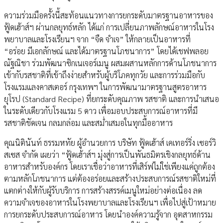
ความร่วมมือครั้งนี้สะท้อนแนวทางการยกระดับมาตรฐานอาหารของ
ฟู้ดเฮ้าส์ฯ ผ่านกลยุทธ์หลัก ได้แก่ การเปลี่ยนภาพลักษณ์อาหารในโรง
พยาบาลและโรงเรียนฯ จาก “จืด จำเจ” ให้กลายเป็นอาหารที่
“อร่อย มีเอกลักษณ์ และได้มาตรฐานโภชนาการ” โดยได้เชฟพลอย
ณัฐณิชา ร่วมพัฒนาซิกเนเจอร์เมนู ผสมผสานหลักการด้านโภชนาการ
เข้ากับรสชาติที่เข้าถึงง่ายสำหรับผู้บริโภคทุกวัย และการร่วมมือกับ
โรงแรมแลงคาสเตอร์ กรุงเทพฯ ในการพัฒนามาตรฐานสูตรอาหาร
ยุโรป (Standard Recipe) ที่ยกระดับคุณภาพ รสชาติ และการนำเสนอ
ในระดับเดียวกับโรงแรม 5 ดาว เพื่อมอบประสบการณ์อาหารที่มี
รสชาติชัดเจน กลมกล่อม และสม่ำเสมอในทุกมื้ออาหาร
คุณนิตินันท์ ธรรมหทัย ผู้อำนวยการ บริษัท ฟู้ดเฮ้าส์ เคเทอร์ริ่ง เซอร์วิ
สเซส จำกัด เผยว่า “ฟู้ดเฮ้าส์ฯ มุ่งสู่การเป็นพันธมิตรเชิงกลยุทธ์ด้าน
อาหารสำหรับองค์กร โดยเราเชื่อว่าอาหารที่เสิร์ฟไม่ใช่เพียงแค่ถูกต้อง
ตามหลักโภชนาการ แต่ต้องอร่อยและสร้างประสบการณ์รสชาติใหม่ที่
แตกต่างให้กับผู้รับบริการ การสร้างสรรค์เมนูใหม่อย่างต่อเนื่อง ลด
ความจำเจของอาหารในโรงพยาบาลและโรงเรียนฯ เพื่อไปสู่เป้าหมาย
การยกระดับประสบการณ์อาหาร โดยนำองค์ความรู้จาก อุตสาหกรรม