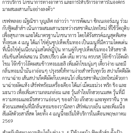
การบริการ โภชนาการทางอาหาร และการให้บริการอาหารในองค์กร
มาผสมผสานกันอย่างลงตัว”
เชฟพลอย ณัฐณิชา บุญเลิศ กล่าวว่า “การพัฒนา ซิกเนเจอร์เมนู ร่วม
กับฟู้ดเฮ้าส์ฯ เน้นการผสมผสานระหว่างรสชาติแปลกใหม่ ที่ใช้วัตถุดิบ
เพื่อสุขภาพ และได้มาตรฐานโภชนาการ โดยได้รังสรรค์เมนูสุดพิเศษ
ทั้งหมด 4 เมนู ได้แก่ ไข่ตุ๋นซุปเห็ดเข็มทอง เป็นเมนูที่มีความโดดเด่น
ที่เนื้อไข่ตุ๋นเนียนนุ่มสไตล์ญี่ปุ่น ทานคู่กับซุปเห็ดเข็มทอง ให้รสชาติ
เข้มข้นสไตล์เสฉวน มีรสเปรี้ยว เผ็ด เค็ม หวาน ครบรส โจ๊กข้าวโอ๊ตผัก
โขม โจ๊กข้าวโอ๊ตผสมข้าวหอมมะลิ เพิ่มผักโขมนุ่มๆ เคี้ยวง่าย และมี
กลิ่นหอมน้ำมันงาอ่อนๆ ปรุงรสให้ทานง่ายสำหรับทุกวัย สปาเก็ตตีผัด
กานาฉ่าย เส้นสปาเก็ตตีผัดกับเบคอนไก่ เพิ่มรสชาติแปลกใหม่ด้วยกา
นาฉ่ายผัดแห้ง เสิร์ฟพร้อมเครื่องเคียง ได้แก่ เม็ดมะม่วง พริก ขิง และ
มะนาว เพื่อเพิ่มความกลมกล่อม และ วุ้นลำไยเก๊กฮวยนมสด วุ้นที่มี
ความหอมและมีรสหวานอ่อนๆ ของลำไย เก๊กฮวย และพุทราจีน ราด
ด้วยนมสดตุ๋นที่มีกลิ่นหอมของวานิลลา เสิร์ฟแบบเย็น และเพิ่มเนื้อ
สัมผัสด้วยสาลี่สด โดยทั้ง 4 เมนูนี้จะเริ่มให้บริการในเดือนพฤษภาคม
2569
สำหรับทิศทางการเติบโตในช่วง 3–5 ปีข้างหน้า ฟู้ดเฮ้าส์ฯ ตั้งเป้า