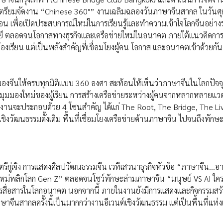
รียมจัดงาน “Chinese 360°” งานเฉลิมฉลองวันภาษาจีนสากล ในวันศุกร
อน เพื่อเปิดประสบการณ์ใหม่ในการเรียนรู้และทำความเข้าใจโลกจีนอย่า
โลยี ตลอดจนโอกาสทางธุรกิจและเครือข่ายใหม่ในอนาคต ภายใต้แนวคิดก
ห้องเรียน แต่เป็นพลังสำคัญที่เชื่อมโยงผู้คน โอกาส และอนาคตเข้าด้วยกัน
องจีนให้ครบทุกมิติแบบ 360 องศา สะท้อนให้เห็นว่าภาษาจีนในโลกปัจจุ
มุมมองใหม่ของผู้เรียน การสร้างเครือข่ายระหว่างผู้คนจากหลากหลายแว
านจะประกอบด้วย 4 โซนสำคัญ ได้แก่ The Root, The Bridge, The Li
ชิงวัฒนธรรมดั้งเดิม พื้นที่เชื่อมโยงเครือข่ายด้านภาษาจีน ไปจนถึงทักษ
กู่เจิง การแสดงศิลปวัฒนธรรมจีน เวทีเสวนาธุรกิจหัวข้อ “ภาษาจีน…อาวุ
ุคใหม่พลิกโลก Gen Z” ตลอดจนโชว์ทักษะล่ามภาษาจีน “มนุษย์ VS AI ใคร
สื่อสารในโลกอนาคต นอกจากนี้ ภายในงานยังมีการแสดงและกิจกรรมสร้
นสากลครั้งนี้เป็นมากกว่างานอีเวนต์เชิงวัฒนธรรม แต่เป็นพื้นที่แห่