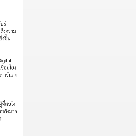
นธ์
นถึงความ
งขึ้น
igital
ชื่อมโยง
บจากวันลง
้ที่สนใจ
ลกจริงมาก
ศ