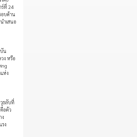
์ที่ 24
งรอบด้าน
ารนำเสนอ
บัน
ดวง หรือ
ving
ะแห่ง
ธลับที่
คือตัว
าง
งแรง