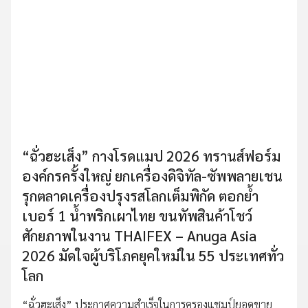
“ฉั่วฮะเส็ง” กางโรดแมป 2026 ทรานส์ฟอร์ม
องค์กรครั้งใหญ่ ยกเครื่องดิจิทัล-ซัพพลายเชน
รุกตลาดเครื่องปรุงรสโลกเต็มพิกัด ตอกย้ำ
เบอร์ 1 น้ำพริกเผาไทย ขนทัพสินค้าโชว์
ศักยภาพในงาน THAIFEX – Anuga Asia
2026 มัดใจผู้บริโภคยุคใหม่ใน 55 ประเทศทั่ว
โลก
“ฉั่วฮะเส็ง” ประกาศความสำเร็จในการครองแชมป์ยอดขาย