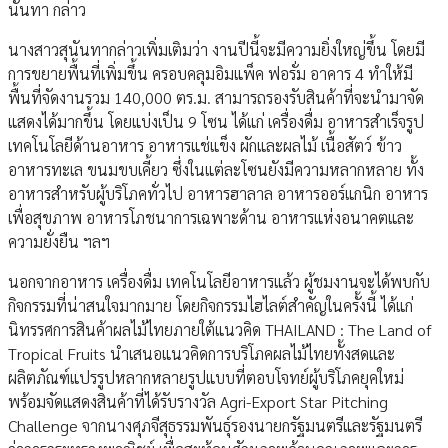
นันทา กล่าว
นางสาวสุนันทากล่าวเพิ่มเติมว่า งานปีนี้จะมีความยิ่งใหญ่ขึ้น โดยมี
การขยายพื้นที่เพิ่มขึ้น ครอบคลุมอิมแพ็ค ฟอรั่ม อาคาร 4 ทำให้มี
พื้นที่จัดงานรวม 140,000 ตร.ม. สามารถรองรับสินค้าที่จะนำมาจัด
แสดงได้มากขึ้น โดยแบ่งเป็น 9 โซน ได้แก่ เครื่องดื่ม อาหารสำเร็จรูป
เทคโนโลยีด้านอาหาร อาหารแช่แข็ง ผักและผลไม้ เนื้อสัตว์ ข้าว
อาหารทะเล ขนมขบเคี้ยว ซึ่งในแต่ละโซนยังมีความหลากหลาย ทั้ง
อาหารสำหรับผู้บริโภคทั่วไป อาหารฮาลาล อาหารออร์แกนิก อาหาร
เพื่อสุขภาพ อาหารโภชนาการเฉพาะด้าน อาหารแห่งอนาคตและ
ความยั่งยืน ฯลฯ
นอกจากอาหาร เครื่องดื่ม เทคโนโลยีอาหารแล้ว ผู้ชมงานจะได้พบกับ
กิจกรรมที่น่าสนใจมากมาย โดยกิจกรรมไฮไลต์สำคัญในครั้งนี้ ได้แก่
นิทรรศการสินค้าผลไม้ไทยภายใต้แนวคิด THAILAND : The Land of
Tropical Fruits นำเสนอแนวคิดการบริโภคผลไม้ไทยทั้งสดและ
ผลิตภัณฑ์แปรรูปหลากหลายรูปแบบที่ตอบโจทย์ผู้บริโภคยุคใหม่
พร้อมจัดแสดงสินค้าที่ได้รับรางวัล Agri-Export Star Pitching
Challenge จากนางศุภจีสุธรรมพันธุ์รองนายกรัฐมนตรีและรัฐมนตรี