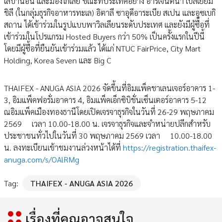
เลบานอน และมองโกเลีย ขณะที่ประเทศอย่าง อาร์เจนตินา เบลเยียม
ชิลี (ในกลุ่มธุรกิจอาหารทะเล) อิตาลี ซาอุดีอาระเบีย สเปน และอุซเบกิ
สถาน ได้เข้าร่วมในรูปแบบพาวิลเลียนระดับประเทศ และยังมีผู้ซื้อที่
เข้าร่วมในโปรแกรม Hosted Buyers กว่า 50% เป็นครั้งแรกในปีนี้
โดยมีผู้ซื้อที่ยืนยันเข้าร่วมแล้ว ได้แก่ NTUC FairPrice, City Mart
Holding, Korea Seven และ Big C
THAIFEX - ANUGA ASIA 2026 จัดขึ้นที่อิมแพ็คชาเลนเจอร์อาคาร 1-
3, อิมแพ็คฟอรั่มอาคาร 4, อิมแพ็คเอ็กซิบิชั่นเซ็นเตอร์อาคาร 5-12
ณอิมแพ็คเมืองทองธานีโดยเปิดเจรจาธุรกิจในวันที่ 26-29 พฤษภาคม
2569 เวลา 10.00-18.00 น. เจรจาธุรกิจและจำหน่ายปลีกสำหรับ
ประชาชนทั่วไปในวันที่ 30 พฤษภาคม 2569 เวลา 10.00-18.00
น. ลงทะเบียนเข้าชมงานล่วงหน้าได้ที่
https://registration.thaifex-
anuga.com/s/OAlRMg
Tag:
THAIFEX - ANUGA ASIA 2026
เรื่องที่คุณอาจสนใจ