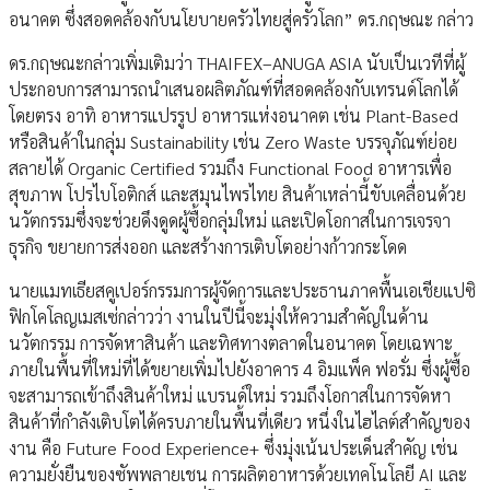
อนาคต ซึ่งสอดคล้องกับนโยบายครัวไทยสู่ครัวโลก” ดร.กฤษณะ กล่าว
ดร.กฤษณะกล่าวเพิ่มเติมว่า THAIFEX–ANUGA ASIA นับเป็นเวทีที่ผู้
ประกอบการสามารถนำเสนอผลิตภัณฑ์ที่สอดคล้องกับเทรนด์โลกได้
โดยตรง อาทิ อาหารแปรรูป อาหารแห่งอนาคต เช่น Plant-Based
หรือสินค้าในกลุ่ม Sustainability เช่น Zero Waste บรรจุภัณฑ์ย่อย
สลายได้ Organic Certified รวมถึง Functional Food อาหารเพื่อ
สุขภาพ โปรไบโอติกส์ และสมุนไพรไทย สินค้าเหล่านี้ขับเคลื่อนด้วย
นวัตกรรมซึ่งจะช่วยดึงดูดผู้ซื้อกลุ่มใหม่ และเปิดโอกาสในการเจรจา
ธุรกิจ ขยายการส่งออก และสร้างการเติบโตอย่างก้าวกระโดด
นายแมทเธียสคูเปอร์กรรมการผู้จัดการและประธานภาคพื้นเอเชียแปซิ
ฟิกโคโลญเมสเซ่กล่าวว่า งานในปีนี้จะมุ่งให้ความสำคัญในด้าน
นวัตกรรม การจัดหาสินค้า และทิศทางตลาดในอนาคต โดยเฉพาะ
ภายในพื้นที่ใหม่ที่ได้ขยายเพิ่มไปยังอาคาร 4 อิมแพ็ค ฟอรั่ม ซึ่งผู้ซื้อ
จะสามารถเข้าถึงสินค้าใหม่ แบรนด์ใหม่ รวมถึงโอกาสในการจัดหา
สินค้าที่กำลังเติบโตได้ครบภายในพื้นที่เดียว หนึ่งในไฮไลต์สำคัญของ
งาน คือ Future Food Experience+ ซึ่งมุ่งเน้นประเด็นสำคัญ เช่น
ความยั่งยืนของซัพพลายเชน การผลิตอาหารด้วยเทคโนโลยี AI และ