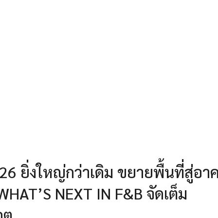
ิ่งใหญ่กว่าเดิม ขยายพื้นที่สู่อา
ด WHAT’S NEXT IN F&B จัดเต็ม
คต