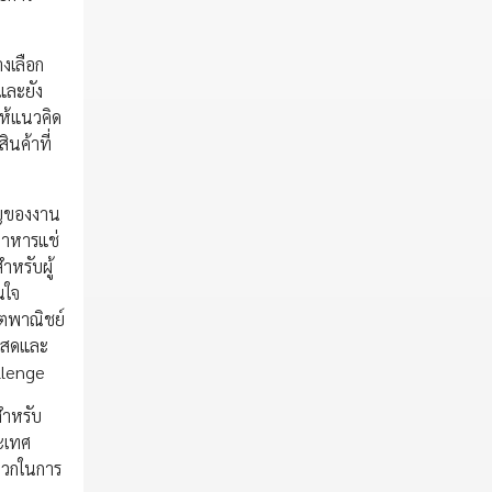
งเลือก
และยัง
ให้แนวคิด
นค้าที่
คัญของงาน
 อาหารแช่
หรับผู้
นใจ
ูตพาณิชย์
้งสดและ
allenge
สำหรับ
ระเทศ
ดวกในการ