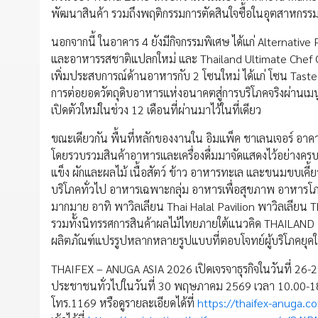
พัฒนาสินค้า รวมถึงพฤติกรรมการตัดสินใจซื้อในอุตสาหกรร
นอกจากนี้ ในอาคาร 4 ยังมีกิจกรรมพิเศษ ได้แก่ Alternati
และอาหารรสชาติแปลกใหม่ และ Thailand Ultimate Chef Ch
เพิ่มประสบการณ์ด้านอาหารกับ 2 โซนใหม่ ได้แก่ โซน Tast
การต่อยอดวัตถุดิบอาหารแห่งอนาคตสู่การบริโภคจริงผ่านเมนู
เปิดตัวใหม่ในช่วง 12 เดือนที่ผ่านมาไว้ในที่เดียว
ขณะเดียวกัน พื้นที่หลักของงานใน อิมแพ็ค ชาเลนเจอร์ อาคา
โดยรวบรวมสินค้าอาหารและเครื่องดื่มมาจัดแสดงไว้อย่างครบคร
แข็ง ผักและผลไม้ เนื้อสัตว์ ข้าว อาหารทะเล และขนมขบเค
บริโภคทั่วไป อาหารเฉพาะกลุ่ม อาหารเพื่อสุขภาพ อาหารโภช
มากมาย อาทิ พาวิลเลียน Thai Halal Pavilion พาวิลเลียน 
รวมทั้งนิทรรศการสินค้าผลไม้ไทยภายใต้แนวคิด THAILAND :
ผลิตภัณฑ์แปรรูปหลากหลายรูปแบบที่ตอบโจทย์ผู้บริโภคยุคใหม
THAIFEX – ANUGA ASIA 2026 เปิดเจรจาธุรกิจในวันที่ 26
ประชาชนทั่วไปในวันที่ 30 พฤษภาคม 2569 เวลา 10.00-18.00
โทร.1169 หรือดูรายละเอียดได้ที่
https://thaifex-anuga.c