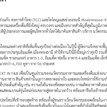
 ร่วมกับ หอการค้าไทย (TCC) และโคโลญเมสเซ่ เยอรมนี (Koelnmesse: 
และเครื่องดื่มที่ยิ่งใหญ่ ครบวงจร และมีบทบาทสำคัญที่สุดในภูมิภาคเ
เพื่อให้ผู้ประกอบการและผู้สนใจจากทั่วโลกได้มาค้นหาสินค้า บริการ นวัตกรรม
และต่างชาติที่เพิ่มขึ้นทุกปีอย่างต่อเนื่อง ในปีนี้ ผู้จัดงานจึงขยายพื้นท
ะการประชุมอิมแพ็ค เมืองทองธานี ทำให้งานปีนี้ยิ่งใหญ่กว่าทุกปี รวมพื้
พ็ค ชาเลนเจอร์ อาคาร 1-3, อิมแพ็ค ฟอรั่ม อาคาร 4 และอิมแพ็ค เอ็กซิ
ท มากกว่า 6,700 คูหา จาก 56 ประเทศ
T IN F&B เพื่อเป็นศูนย์รวมของนวัตกรรมอาหารและเครื่องดื่มแห่งอนา
้านอาหาร สินค้าเหล่านั้นถูกวางตลาดอย่างไร และตอบโจทย์การใช้งานจร
ี่ประเด็นสำคัญ เช่น ความยั่งยืนของซัพพลายเชน การผลิตอาหารด้วยเ
แสดงแบรนด์รุ่นใหม่ก่อนขยายสู่ตลาดในวงกว้าง พร้อมหารือกับเจ้าของส
กใหม่ที่เข้ารอบสุดท้าย พร้อมทั้งผู้ชนะรางวัลนวัตกรรมยอดเยี่ยมในง
nsights นำเสนอข้อมูลเชิงลึกเกี่ยวกับแนวโน้มตลาดที่กำลังมีอิทธิพลต