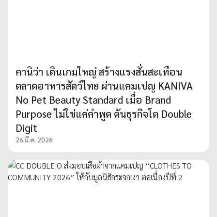
คานิว่า เดินเกมใหญ่ สร้างแรงสั่นสะเทือน
ตลาดอาหารสัตว์ไทย ผ่านแคมเปญ KANIVA
No Pet Beauty Standard เมื่อ Brand
Purpose ไม่ใช่แค่คำพูด ดันธุรกิจโต Double
Digit
26 มี.ค. 2026