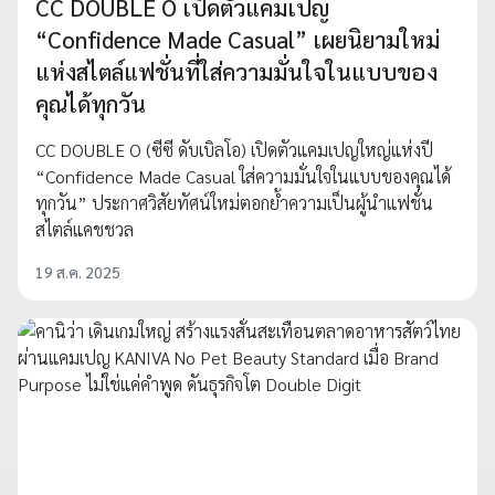
CC DOUBLE O เปิดตัวแคมเปญ
“Confidence Made Casual” เผยนิยามใหม่
แห่งสไตล์แฟชั่นที่ใส่ความมั่นใจในแบบของ
คุณได้ทุกวัน
CC DOUBLE O (ซีซี ดับเบิลโอ) เปิดตัวแคมเปญใหญ่แห่งปี
“Confidence Made Casual ใส่ความมั่นใจในแบบของคุณได้
ทุกวัน” ประกาศวิสัยทัศน์ใหม่ตอกย้ำความเป็นผู้นำแฟชั่น
สไตล์แคชชวล
19 ส.ค. 2025