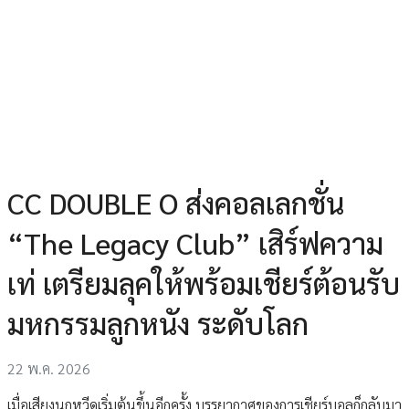
CC DOUBLE O ส่งคอลเลกชั่น
“The Legacy Club” เสิร์ฟความ
เท่ เตรียมลุคให้พร้อมเชียร์ต้อนรับ
มหกรรมลูกหนัง ระดับโลก
22 พ.ค. 2026
เมื่อเสียงนกหวีดเริ่มต้นขึ้นอีกครั้ง บรรยากาศของการเชียร์บอลก็กลับมา