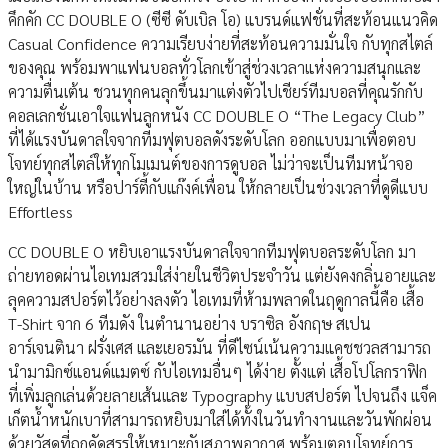
คึกคัก CC DOUBLE O (ซีซี ดับเบิล โอ) แบรนด์แฟชั่นที่สะท้อนแนวคิด
Casual Confidence ความเรียบง่ายที่สะท้อนความมั่นใจ กับทุกสไตล์
ของคุณ พร้อมพาแฟนบอลทั่วโลกเข้าสู่ช่วงเวลาแห่งความสนุกและ
ความตื่นเต้น ชวนทุกคนลุกขึ้นมาแต่งตัวไปเชียร์ทีมบอลที่คุณรักกับ
คอลเลกชั่นเอาใจแฟนลูกหนัง CC DOUBLE O “The Legacy Club”
ที่ได้แรงบันดาลใจจากทีมฟุตบอลดังระดับโลก ออกแบบมาเพื่อตอบ
โจทย์ทุกสไตล์ให้ทุกโมเมนต์ของการดูบอล ไม่ว่าจะเป็นทีมหน้าจอ
ใหญ่ในบ้าน หรือปาร์ตี้กับแก๊งค์เพื่อน ให้กลายเป็นช่วงเวลาที่ดูดีแบบ
Effortless
CC DOUBLE O หยิบเอาแรงบันดาลใจจากทีมฟุตบอลระดับโลก มา
ถ่ายทอดผ่านไอเทมสวมใส่ง่ายในชีวิตประจำวัน แต่ยังคงกลิ่นอายและ
ลุคความสปอร์ตไว้อย่างลงตัว ไอเทมที่ห้ามพลาดในฤดูกาลนี้คือ เสื้อ
T-Shirt จาก 6 ทีมดัง ในตำนานอย่าง บราซิล อังกฤษ สเปน
อาร์เจนตินา ฝรั่งเศส และเยอรมัน ที่ดีไซน์เน้นความแคชชวลสามารถ
นำมามิกซ์แอนด์แมตซ์ กับไอเทมอื่นๆ ได้ง่าย ตั้งแต่ เสื้อโปโลกราฟิก
ที่เพิ่มลูกเล่นด้วยลายเส้นและ Typography แบบสปอร์ต ไปจนถึง แจ็ค
เก็ตน้ำหนักเบาที่สามารถหยิบมาใส่ได้ทั้งในวันทำงานและวันพักผ่อน
ด้วยวัสดุที่ถูกคัดสรรให้เหมาะกับสภาพอากาศ พร้อมตอบโจทย์การ