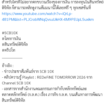
สำหรับใครที่ไม่อยากตกขบวนเรื่องของการเงิน การลงทุนในสินทรัพย์
ดิจิทัล ก็สามารถคลิกดูงานสัมมนานี้ได้เลยฟรี ๆ ทุกเซสชันที่
https://www.youtube.com/watch?v=iQrLp-
481PM&list=PLJCrobWNqQvsuUikHX-4M9PEUpL5uxikm
#SCB10X
#โลกการเงิน
#สินทรัพย์ดิจิทัล
#คริปโท
_________________
อ้างอิง :
- ข่าวประชาสัมพันธ์จาก SCB 10X
- คลิปความรู้ Playlist : REDeFiNE TOMORROW 2026 จาก
Channel SCB 10X
- เอกสารจากสำนักงานคณะกรรมการกำกับหลักทรัพย์และ
ตลาดหลักทรัพย์ (ก.ล.ต.) เรื่อง ภารกิจ ก.ล.ต. บนเส้นทางการพัฒนา
สินทรัพย์ดิจิทัล