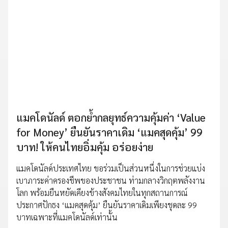
แมคโดนัลด์ ตอกย้ำกลยุทธ์ความคุ้มค่า ‘Value
for Money’ ยืนยันราคาเดิม ‘แมคสุดคุ้ม’ 99
บาท! ให้คนไทยอิ่มคุ้ม อร่อยง่าย
แมคโดนัลด์ประเทศไทย ขอร่วมเป็นส่วนหนึ่งในการช่วยแบ่ง
เบาภาระค่าครองชีพของประชาชน ท่ามกลางวิกฤตพลังงาน
โลก พร้อมยืนหยัดเคียงข้างสังคมไทยในทุกสถานการณ์
ประกาศปักธง ‘แมคสุดคุ้ม’ ยืนยันราคาเดิมเพียงชุดละ 99
บาทเฉพาะที่แมคโดนัลด์เท่านั้น