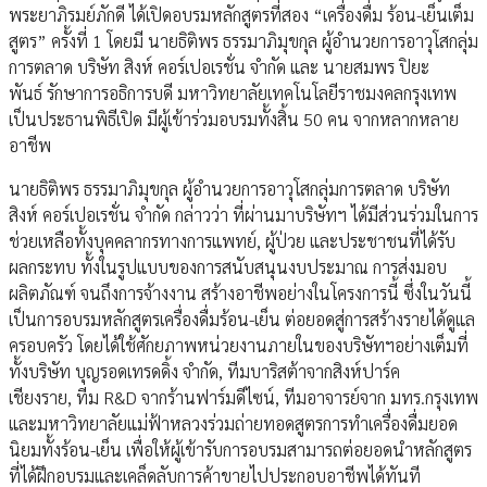
พระยาภิรมย์ภักดี ได้เปิดอบรมหลักสูตรที่สอง “เครื่องดื่ม ร้อน-เย็นเต็ม
สูตร” ครั้งที่ 1 โดยมี นายธิติพร ธรรมาภิมุขกุล ผู้อำนวยการอาวุโสกลุ่ม
การตลาด บริษัท สิงห์ คอร์เปอเรชั่น จำกัด และ นายสมพร ปิยะ
พันธ์ รักษาการอธิการบดี มหาวิทยาลัยเทคโนโลยีราชมงคลกรุงเทพ
เป็นประธานพิธีเปิด มีผู้เข้าร่วมอบรมทั้งสิ้น 50 คน จากหลากหลาย
อาชีพ
นายธิติพร ธรรมาภิมุขกุล ผู้อำนวยการอาวุโสกลุ่มการตลาด บริษัท
สิงห์ คอร์เปอเรชั่น จำกัด กล่าวว่า ที่ผ่านมาบริษัทฯ ได้มีส่วนร่วมในการ
ช่วยเหลือทั้งบุคคลากรทางการแพทย์, ผู้ป่วย และประชาชนที่ได้รับ
ผลกระทบ ทั้งในรูปแบบของการสนับสนุนงบประมาณ การส่งมอบ
ผลิตภัณฑ์ จนถึงการจ้างงาน สร้างอาชีพอย่างในโครงการนี้ ซึ่งในวันนี้
เป็นการอบรมหลักสูตรเครื่องดื่มร้อน-เย็น ต่อยอดสู่การสร้างรายได้ดูแล
ครอบครัว โดยได้ใช้ศักยภาพหน่วยงานภายในของบริษัทฯอย่างเต็มที่
ทั้งบริษัท บุญรอดเทรดดิ้ง จำกัด, ทีมบาริสต้าจากสิงห์ปาร์ค
เชียงราย, ทีม R&D จากร้านฟาร์มดีไซน์, ทีมอาจารย์จาก มทร.กรุงเทพ
และมหาวิทยาลัยแม่ฟ้าหลวงร่วมถ่ายทอดสูตรการทำเครื่องดื่มยอด
นิยมทั้งร้อน-เย็น เพื่อให้ผู้เข้ารับการอบรมสามารถต่อยอดนำหลักสูตร
ที่ได้ฝึกอบรมและเคล็ดลับการค้าขายไปประกอบอาชีพได้ทันที