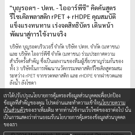
"บุญรอดฯ - ปตท. - ไออาร์พีซี” คิดค้นสูตร
รีไซเคิลพลาสติก rPET + rHDPE คุณสมบัติ
แข็งแรงทนทาน เร่งจดสิทธิบัตร เดินหน้า
พัฒนาสู่การใช้งานจริง
บริษัท บุญรอดบริวเวอรี่ จำกัด บริษัท ปตท. จำกัด (มหาชน)
และ บริษัท ไออาร์พีซี จำกัด (มหาชน) ร่วมประกาศความ
สำเร็จครั้งสำคัญ ซึ่งเป็นผลงานของทีมผู้เชี่ยวชาญร่วมกันของ
ทั้ง 3 บริษัทในการพัฒนานวัตกรรมพลาสติกรีไซเคิลสูตรผสม
ระหว่าง rPET จากขวดพลาสติก และ rHDPE จากฝาขวดและ
ลังน้ำ ลังโซดา
19 ก.พ. 2026
เราได้ปรับปรุงนโยบายการคุ้มครองข้อมูลส่วนบุคคลเพื่อปกป้อง
ข้อมูลที่สำคัญของคุณ โปรดอ่านและทำความเข้าใจ
นโยบายความ
เป็นส่วนตัว
ของเราเพิ่มเติม หากท่านใช้งานเว็บไซต์ของเราต่อไป นั่น
เป็นการแสดงว่าท่านยอมรับนโยบายการคุ้มครองข้อมูลส่วนบุคคล
ของเรา
© 2026 Marketthink. All rights reserved.
Privacy Policy.