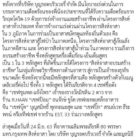
หลังจากที่บริษัท บุญรอดบริวเวอรี่ จำกัด มีนโยบายเร่งด่วนในการ
บรรเทาความเดือดร้อนของพี่น้องประชาชนที่ได้รับความเดือดร้อนจาก
วิกฤตโควิด-19 ด้วยการเร่งจ้างงานและสร้างอาชีพ ผ่านโครงการสิงห์
อาสาทั่วประเทศ ทั้งการจ้างงานเร่งด่วนผ่านโครงการสิงห์อาสา
ใน 3 ภูมิภาค ในการร่วมเป็นอาสาสมัครดูแลท้องถิ่นตัวเอง คือ
โครงการสิงห์อาสาสู้ไฟป่า ในภาคเหนือ, โครงการสิงห์อาสาสู้ภัยแล้ง
ในภาคอีสาน และ โครงการสิงห์อาสาสู้น้ำท่วม ในภาคกลาง รวมถึงการ
อบรมสร้างอาชีพ ซึ่งหลักสูตรเครื่องดื่มร้อน-เย็นเต็มสูตร
เป็น 1 ใน 3 หลักสูตร ที่เกิดขึ้นภายใต้โครงการ "สิงห์อาสาอบรมสร้าง
อาชีพ" ในกลุ่มทักษะวิชาชีพทางด้านอาหาร สู่การเป็นเจ้าของธุรกิจ
ขนาดเล็ก ซึ่งหลังจากนี้จะมีหลักสูตรที่สามคือ หลักสูตรสร้างตัวกับเมนู
เดลิเวอรี่ต่อไป ซึ่งทั้ง 3 หลักสูตร ได้รับเกียรติจาก 4 เชฟชื่อดัง
คือ “เชฟชุมพล แจ้งไพร” เจ้าของรางวัลมิชลิน 2 ดาว จาก
ร้าน R.HAAN “เชฟป้อม” ธนรักษ์ ชูโต เชฟกะทะเหล็กอาหาร
จีน “เชฟบุ๊ค” บุญสมิทธิ์ พุกกะณะสุต และ “เชฟปิ๊ก” สรมย์เวท ธีระ
พจน์ ครีเอทีฟเชฟ จากร้าน EST. 33 ร่วมวางหลักสูตร
ล่าสุดเมื่อวันที่ 24 มิ.ย. 63 ที่อาคารเฉลิมพระเกียรติ 80 พรรษา
มทร.กรุงเทพ สิงห์อาสา โดย บริษัท บุญรอดบริวเวอรี่ จำกัด และมูลนิธิ