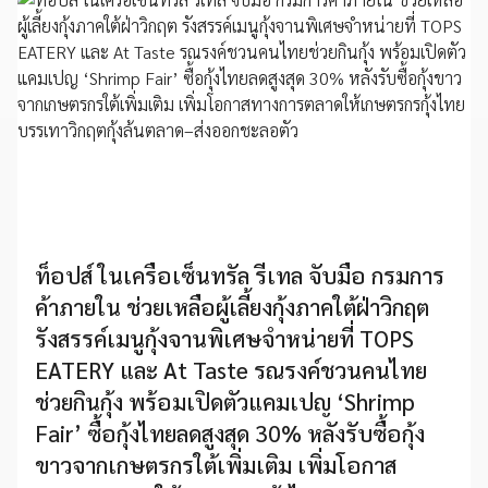
ท็อปส์ ในเครือเซ็นทรัล รีเทล จับมือ กรมการ
ค้าภายใน ช่วยเหลือผู้เลี้ยงกุ้งภาคใต้ฝ่าวิกฤต
รังสรรค์เมนูกุ้งจานพิเศษจำหน่ายที่ TOPS
EATERY และ At Taste รณรงค์ชวนคนไทย
ช่วยกินกุ้ง พร้อมเปิดตัวแคมเปญ ‘Shrimp
Fair’ ซื้อกุ้งไทยลดสูงสุด 30% หลังรับซื้อกุ้ง
ขาวจากเกษตรกรใต้เพิ่มเติม เพิ่มโอกาส