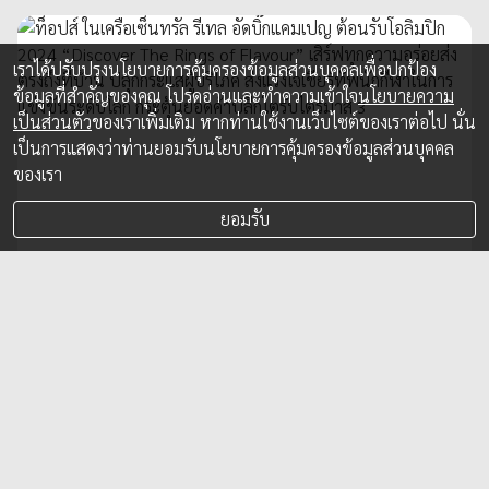
เราได้ปรับปรุงนโยบายการคุ้มครองข้อมูลส่วนบุคคลเพื่อปกป้อง
ข้อมูลที่สำคัญของคุณ โปรดอ่านและทำความเข้าใจ
นโยบายความ
เป็นส่วนตัว
ของเราเพิ่มเติม หากท่านใช้งานเว็บไซต์ของเราต่อไป นั่น
เป็นการแสดงว่าท่านยอมรับนโยบายการคุ้มครองข้อมูลส่วนบุคคล
ของเรา
ยอมรับ
ท็อปส์ ในเครือเซ็นทรัล รีเทล อัดบิ๊กแคมเปญ
ต้อนรับโอลิมปิก 2024 “Discover The Rings
of Flavour” เสิร์ฟทุกความอร่อยส่งตรงถึงที่
บ้าน ปลุกกระแสผู้บริโภค ส่งแรงใจเชียร์ทัพ
นักกีฬาในการแข่งขันระดับโลก กระตุ้นยอดค้า