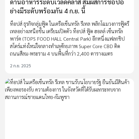
ด้านอาหารระดับเวิลด์คลาส สัมผัสการช้อปอ
ย่างมีระดับพร้อมกัน 4 ก.ย. นี้
ท็อปส์ ธุรกิจกลุ่มฟู้ด ในเครือเซ็นทรัล รีเทล พลิกโฉมวงการฟู้ดรี
เทลอย่างเหนือชั้น เตรียมเปิดตัว ท็อปส์ ฟู้ด ฮอลล์ เซ็นทรัล
พาร์ค (TOPS FOOD HALL Central Park) อีกหนึ่งแฟลกชิป
สโตร์แห่งใหม่ใจกลางทำเลศักยภาพ Super Core CBD ติด
ถนนสีลม-พระราม 4 บนพื้นที่กว่า 2,400 ตารางเมตร
2 ก.ย. 2025