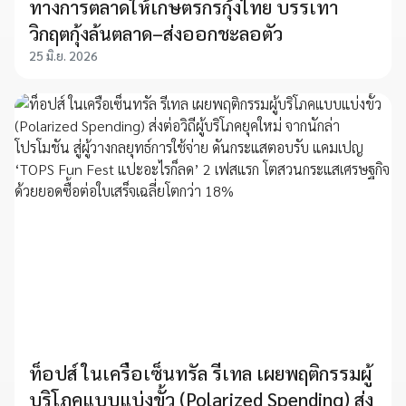
ทางการตลาดให้เกษตรกรกุ้งไทย บรรเทา
วิกฤตกุ้งล้นตลาด–ส่งออกชะลอตัว
25 มิ.ย. 2026
ท็อปส์ ในเครือเซ็นทรัล รีเทล เผยพฤติกรรมผู้
บริโภคแบบแบ่งขั้ว (Polarized Spending) ส่ง