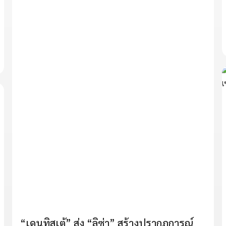
“เดนทิสเต้” ส่ง “ลิซ่า” สร้างปรากฏการณ์