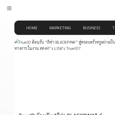
HOME
MARKETING
BUSINESS
T