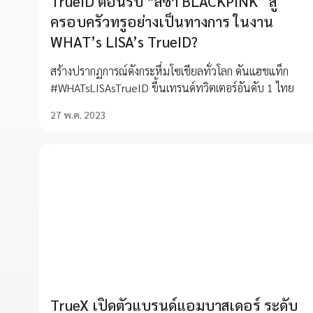
TrueID ต้อนรับ “ลิซ่า BLACKPINK” สู่
ครอบครัวทรูอย่างเป็นทางการ ในงาน
WHAT’s LISA’s TrueID?
สร้างปรากฏการณ์ดังกระหึ่มโซเชียลทั่วโลก ดันแฮชแท็ก
#WHATsLISAsTrueID ขึ้นเทรนด์ทวิตเตอร์อันดับ 1 ไทย
27 พ.ค. 2023
TrueX เปิดตัวแบรนด์แอมบาสเดอร์ ระดับ