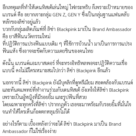
อีกเหตุผลที่ทำให้เดนทิสเต้เล่นใหญ่ ไฟกระพริบ ก็เพราะเป้าหมายของ
แบรนด์ คือ อยากเจาะกลุ่ม GEN Z, GEN Y ซึ่งเป็นกลุ่มฐานแฟนคลับ
หลักของลิซ่าอยู่แล้ว
บวกกับกลุ่มผลิตภัณฑ์ที่ ลิซ่า Blackpink มาเป็น Brand Ambassador
คือ ยาสีฟันนวัตกรรมใหม่
ที่ปฏิวัติการแปรงฟันแบบเดิม ๆ ที่ใช้การบ้วนน้ำ มาเป็นการการแปรง
ฟันแห้ง ซึ่งอาจจะขัดกับความเคยชินของคนไทย
ดังนั้น แบรนด์แอมบาสเดอร์ ที่จะทรงอิทธิพลพอจะปฏิวัติความเชื่อ
แบบนี้ คงไม่มีใครเหมาะสมไปกว่า ลิซ่า Blackpink อีกแล้ว
นอกจากนี้ ลิซ่า Blackpink ยังมีบุคลิกที่ดูพรีเมียม สอดคล้องกับแบรนด์
และทันตแพทย์ที่ทำงานร่วมกับเดนทิสเต้ ยังเทใจให้ลิซ่า Blackpink
เพราะเป็นผู้หญิงที่มีรอยยิ้ม และรูปฟันที่สวย
โดยเฉพาะทุกครั้งที่ลิซ่า ปรากกฏตัว เธอจะมาพร้อมกับรอยยิ้มที่มั่นใจ
จนทำให้ใครเห็นก็อดตกหลุมรักไม่ได้
อย่างไรก็ตาม เบื้องหลังกว่าจะได้ ลิซ่า Blackpink มาเป็น Brand
Ambassador ก็ไม่ใช่เรื่องง่าย