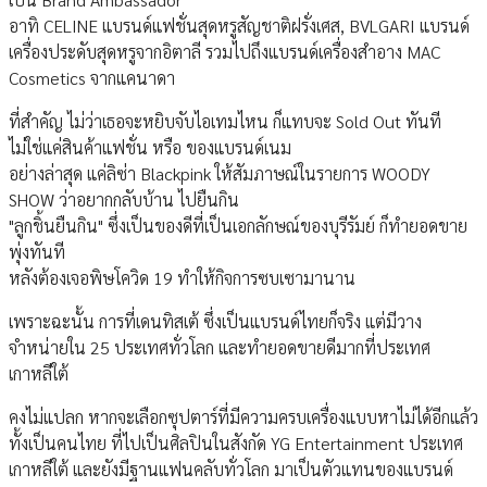
อาทิ CELINE แบรนด์แฟชั่นสุดหรูสัญชาติฝรั่งเศส, BVLGARI แบรนด์
เครื่องประดับสุดหรูจากอิตาลี รวมไปถึงแบรนด์เครื่องสำอาง MAC
Cosmetics จากแคนาดา
ที่สำคัญ ไม่ว่าเธอจะหยิบจับไอเทมไหน ก็แทบจะ Sold Out ทันที
ไม่ใช่แค่สินค้าแฟชั่น หรือ ของแบรนด์เนม
อย่างล่าสุด แค่ลิซ่า Blackpink ให้สัมภาษณ์ในรายการ WOODY
SHOW ว่าอยากกลับบ้าน ไปยืนกิน
"ลูกชิ้นยืนกิน" ซึ่งเป็นของดีที่เป็นเอกลักษณ์ของบุรีรัมย์ ก็ทำยอดขาย
พุ่งทันที
หลังต้องเจอพิษโควิด 19 ทำให้กิจการซบเซามานาน
เพราะฉะนั้น การที่เดนทิสเต้ ซึ่งเป็นแบรนด์ไทยก็จริง แต่มีวาง
จำหน่ายใน 25 ประเทศทั่วโลก และทำยอดขายดีมากที่ประเทศ
เกาหลีใต้
คงไม่แปลก หากจะเลือกซุปตาร์ที่มีความครบเครื่องแบบหาไม่ได้อีกแล้ว
ทั้งเป็นคนไทย ที่ไปเป็นศิลปินในสังกัด YG Entertainment ประเทศ
เกาหลีใต้ และยังมีฐานแฟนคลับทั่วโลก มาเป็นตัวแทนของแบรนด์