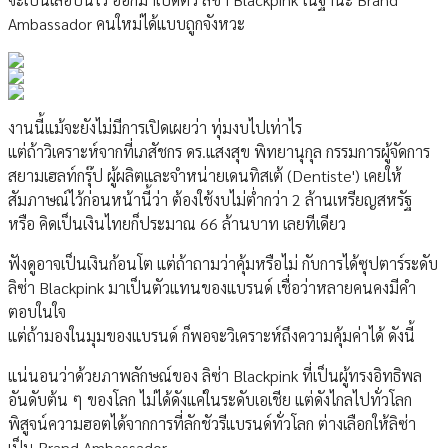
Ambassador คนใหม่ได้แบบถูกจังหวะ
งานนี้แม้จะยังไม่มีการเปิดเผยว่า ทุ่มงบไปเท่าไร
แต่ถ้าวิเคราะห์จากที่เภสัชกร ดร.แสงสุข พิทยานุกุล กรรมการผู้จัดการ
สยามเฮลท์กรุ๊ป ผู้ผลิตและจำหน่ายเดนทิสเต้ (Dentiste') เคยให้
สัมภาษณ์ไว้ก่อนหน้านี้ว่า ต้องใช้งบไม่ต่ำกว่า 2 ล้านเหรียญสหรัฐ
หรือ คิดเป็นเงินไทยก็ประมาณ 66 ล้านบาท เลยทีเดียว
ฟังดูอาจเป็นเงินก้อนโต แต่ถ้าถามว่าคุ้มหรือไม่ กับการได้ซุปตาร์ระดับ
ลิซ่า Blackpink มาเป็นตัวแทนของแบรนด์ เชื่อว่าหลายคนคงมีคำ
ตอบในใจ
แต่ถ้ามองในมุมของแบรนด์ ก็พอจะวิเคราะห์ถึงความคุ้มค่าได้ ดังนี้
แน่นอนว่าด้วยภาพลักษณ์ของ​​ ลิซ่า Blackpink ที่เป็นผู้ทรงอิทธิพล
อันดับต้น ๆ ของโลก ไม่ได้ดังแค่ในระดับเอเชีย แต่ดังไกลไปทั่วโลก
พิสูจน์ความฮอตได้จากการที่ลักชัวรีแบรนด์ทั่วโลก ต่างเลือกให้ลิซ่า
เป็น Brand Ambassador