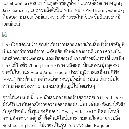
Collaboration คอลเลกชันสุดเอ็กซ์คลูซีฟกับแบรนด์ดังอย่าง Mighty
Jaxx, Saucony และ รวมถึงศิลปิน Artist อย่าง Akid from yesterday
ที่มอบความแปลกใหม่และความสร้างสรรค์ให้กับแฟชั่นยีนส์อย่างมี
เอกลักษณ์
Lee ยังคงเดินหน้าบอกเล่าเรื่องราวหลากหลายผ่านเสื้อผ้าชิ้นสำคัญที่
เป็นมากกว่าการแต่งกาย แต่คือสัญลักษณ์ของการเดินทาง ความฝัน
และตัวตนของแต่ละคน และเพื่อยกระดับภาพลักษณ์แบรนด์ในเอเชีย
Lee ได้เปิดตัว Zhang Linghe (จาง หลิงเฮ่อ) นักแสดงหนุ่มสุดฮอต
จากจีนในฐานะ Brand Ambassador ประจำภูมิภาคเอเชียแปซิฟิก
(APAC) ที่สะท้อนภาพลักษณ์ของคนรุ่นใหม่อย่างมีสไตล์และมั่นใจ
พร้อมส่งต่อเรื่องราวผ่านแคมเปญใหญ่นี้ไปยังแฟนๆ
ภายใต้แคมเปญนี้ Lee นำเสนอคอลเลกชันสุดฮอตอย่าง Lee Riders
ซึ่งได้รับแรงบันดาลใจจากความคลาสสิกของแบรนด์ และพัฒนาให้เข้า
กับยุคปัจจุบัน ทั้งรุ่นยอดฮิตอย่าง “Easy Rider 761” ที่ตอบโจทย์
ความต้องการของลูกค้าทั้งด้านดีไซน์และความสวมใส่สบาย รวมถึง
Best Selling Items ไม่ว่าจะเป็นรุ่น Zed ทรง Slim Regular