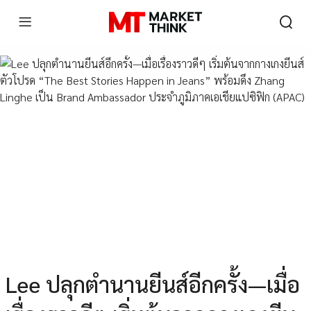
Lee ปลุกตำนานยีนส์อีกครั้ง—เมื่อ