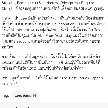
Straight, Ramone ทรง Slim Narrow, Chicago ทรง Regular
Straight ที่ครอบคลุมหลากหลายสไตล์ เพื่อตอบสนองแฟนๆ ทุกกลุ่ม
นอกจากนั้น Lee ยังเดินหน้าสร้างความตื่นเต้นอย่างต่อเนื่อง ด้วยการ
จับมือร่วมกับแบรนด์ดังในรูปแบบ Collaboration คอลเลกชันสุดพิเศษ
ได้แก่ Mighty Jaxx แบรนด์สุดพิเศษจากสิงคโปร์ที่เน้นงาน Art Toy
รวมถึงศิลปินคุณเปาโล Akid From Yesterday แนววินเทจสุดเท่จาก
ไทย และ Saucony แบรนด์รองเท้าวิ่งสายสปอร์ตระดับตำนานจาก
อเมริกา
การกลับมาอย่างยิ่งใหญ่ของ Lee ในครั้งนี้ ไม่ใช่แค่เพียงการเปิดตัว
แคมเปญใหม่ แต่เป็นการยืนยันว่า Lee ยังเป็นผู้นำในวงการยีนส์ที่
พร้อมผลักดันวัฒนธรรมและแฟชั่นให้ก้าวไกลไปทั่วโลก
เพราะทุกเรื่องราวดีๆ เกิดขึ้นได้ในยีนส์ “The Best Stories Happen
in Jeans”
Tag:
LeeJeansTH