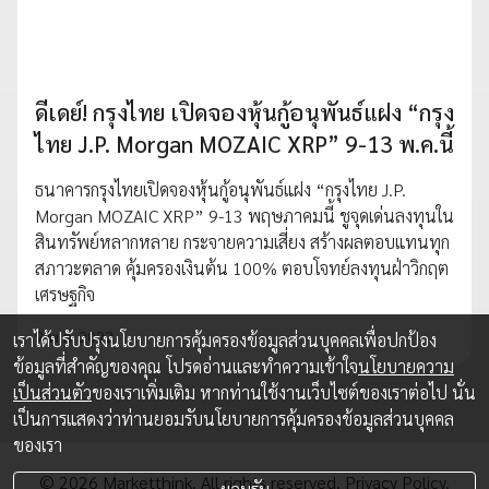
ดีเดย์! กรุงไทย เปิดจองหุ้นกู้อนุพันธ์แฝง “กรุง
ไทย J.P. Morgan MOZAIC XRP” 9-13 พ.ค.นี้
ธนาคารกรุงไทยเปิดจองหุ้นกู้อนุพันธ์แฝง “กรุงไทย J.P.
Morgan MOZAIC XRP” 9-13 พฤษภาคมนี้ ชูจุดเด่นลงทุนใน
สินทรัพย์หลากหลาย กระจายความเสี่ยง สร้างผลตอบแทนทุก
สภาวะตลาด คุ้มครองเงินต้น 100% ตอบโจทย์ลงทุนฝ่าวิกฤต
เศรษฐกิจ
9 พ.ค. 2022
เราได้ปรับปรุงนโยบายการคุ้มครองข้อมูลส่วนบุคคลเพื่อปกป้อง
ข้อมูลที่สำคัญของคุณ โปรดอ่านและทำความเข้าใจ
นโยบายความ
เป็นส่วนตัว
ของเราเพิ่มเติม หากท่านใช้งานเว็บไซต์ของเราต่อไป นั่น
เป็นการแสดงว่าท่านยอมรับนโยบายการคุ้มครองข้อมูลส่วนบุคคล
ของเรา
© 2026 Marketthink. All rights reserved.
Privacy Policy.