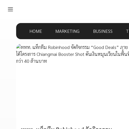
HOME
MARKETING
BUSINESS
T