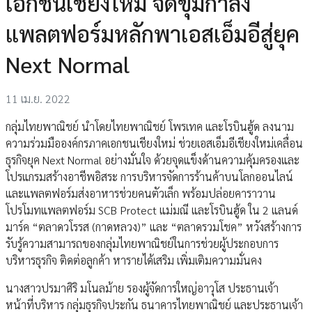
เอกชนเชียงใหม่ จัดขุมกำลัง
แพลตฟอร์มหลักพาเอสเอ็มอีสู่ยุค
Next Normal
11 เม.ย. 2022
กลุ่มไทยพาณิชย์ นำโดยไทยพาณิชย์ โพรเทค และโรบินฮู้ด ลงนาม
ความร่วมมือองค์กรภาคเอกชนเชียงใหม่ ช่วยเอสเอ็มอีเชียงใหม่เคลื่อน
ธุรกิจยุค Next Normal อย่างมั่นใจ ด้วยจุดแข็งด้านความคุ้มครองและ
โปรแกรมสร้างอาชีพอิสระ การบริหารจัดการร้านค้าบนโลกออนไลน์
และแพลตฟอร์มส่งอาหารช่วยคนตัวเล็ก พร้อมปล่อยคาราวาน
โปรโมทแพลตฟอร์ม SCB Protect แม่มณี และโรบินฮู้ด ใน 2 แลนด์
มาร์ค “ตลาดวโรรส (กาดหลวง)” และ “ตลาดรวมโชค” หวังสร้างการ
รับรู้ความสามารถของกลุ่มไทยพาณิชย์ในการช่วยผู้ประกอบการ
บริหารธุรกิจ ติดต่อลูกค้า หารายได้เสริม เพิ่มเติมความมั่นคง
นางสาวปรมาศิริ มโนลม้าย รองผู้จัดการใหญ่อาวุโส ประธานเจ้า
หน้าที่บริหาร กลุ่มธุรกิจประกัน ธนาคารไทยพาณิชย์ และประธานเจ้า