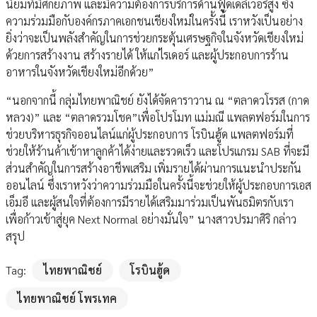
นิยมที่มีศักยภาพ และมีความต้องการบริการด้านฟู้ดเดลิเวอรีสูง ซึ่ง
ความร่วมมือกับองค์กรภาคเอกชนเชียงใหม่ในครั้งนี้ เราหวังเป็นอย่าง
ยิ่งว่าจะเป็นพลังสำคัญในการช่วยกระตุ้นเศรษฐกิจในจังหวัดเชียงใหม่
ด้วยการสร้างงาน สร้างรายได้ ให้แก่ไรเดอร์ และผู้ประกอบการร้าน
อาหารในจังหวัดเชียงใหม่อีกด้วย”
“นอกจากนี้ กลุ่มไทยพาณิชย์ ยังได้จัดคาราวาน ณ “ตลาดวโรรส (กาด
หลวง)” และ “ตลาดรวมโชค”เพื่อโปรโมท แม่มณี แพลตฟอร์มในการ
ช่วยบริหารธุรกิจออนไลน์แก่ผู้ประกอบการ โรบินฮู้ด แพลตฟอร์มที่
ช่วยให้ร้านค้าเข้าหาลูกค้าได้ง่ายและรวดเร็ว และโปรแกรม SAB ที่จะมี
ส่วนสำคัญในการสร้างอาชีพเสริม เพิ่มรายได้ผ่านการแนะนำประกัน
ออนไลน์ ซึ่งเราหวังว่าความร่วมมือในครั้งนี้จะช่วยให้ผู้ประกอบการเอส
เอ็มอี และผู้สนใจที่ต้องการมีรายได้เสริมมาร่วมเป็นพันธมิตรกับเรา
เพื่อก้าวเข้าสู่ยุค Next Normal อย่างมั่นใจ” นางสาวปรมาศิริ กล่าว
สรุป
Tag:
ไทยพาณิชย์
โรบินฮู้ด
ไทยพาณิชย์ โพรเทค