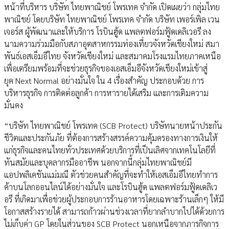
หน้าที่บริหาร บริษัท ไทยพาณิชย์ โพรเทค จำกัด เปิดเผยว่า กลุ่มไทย
พาณิชย์ โดยบริษัท ไทยพาณิชย์ โพรเทค จำกัด บริษัท เพอร์เพิล เวน
เจอร์ส ผู้พัฒนาและให้บริการ โรบินฮู้ด แพลตฟอร์มฟู้ดเดลิเวอรี ลง
นามความร่วมมือกับสภาอุตสาหกรรมท่องเที่ยวจังหวัดเชียงใหม่ สมา
พันธ์เอสเอ็มอีไทย จังหวัดเชียงใหม่ และสมาคมโรงแรมไทยภาคเหนือ
เพื่อเตรียมพร้อมที่จะช่วยธุรกิจของเอสเอ็มอีจังหวัดเชียงใหม่เข้าสู่
ยุค Next Normal อย่างมั่นใจ ใน 4 เรื่องสำคัญ ประกอบด้วย การ
บริหารธุรกิจ การติดต่อลูกค้า การหารายได้เสริม และการเติมความ
มั่นคง
“บริษัท ไทยพาณิชย์ โพรเทค (SCB Protect) บริษัทนายหน้าประกัน
ชีวิตและประกันภัย ที่ต้องการสร้างสรรค์ความคุ้มครองทางการเงินให้
แก่ธุรกิจและคนไทยทั่วประเทศด้วยบริการที่เป็นเลิศจากเทคโนโลยีที่
ทันสมัยและบุคลากรมืออาชีพ นอกจากนี้กลุ่มไทยพาณิชย์มี
แอปพลิเคชันแม่มณี ตัวช่วยคนสำคัญที่จะทำให้เอสเอ็มอีไทยทำการ
ค้าบนโลกออนไลน์ได้อย่างมั่นใจ และโรบินฮู้ด แพลตฟอร์มฟู้ดเดลิเว
อรี ที่เกิดมาเพื่อช่วยผู้ประกอบการร้านอาหารโดยเฉพาะร้านเล็กๆ ให้มี
โอกาสสร้างรายได้ สามารถก้าวผ่านช่วงเวลาที่ยากลำบากไปได้ด้วยการ
ไม่เก็บค่า GP โดยในส่วนของ SCB Protect นอกเหนือจากภารกิจการ