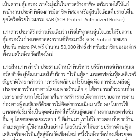
เน้นความคุ้มครอง เรายังมุ่งมั่นในการสร้างอาชีพ เสริมรายได้ให้แก่
พนักงานประจำที่ต้องการมีอาชีพที่สอง หรือผู้สนใจเติมเต็มรายได้ใน
ยุคโควิดด้วยโปรแกรม SAB (SCB Protect Authorized Broker)
นางสาวปรมาศิริ กล่าวเพิ่มเติมว่า เพื่อให้ทุกคนอุ่นใจและได้รับความ
คุ้มครองในช่วงเทศกาลสงกรานต์ที่จะมาถึง SCB Protect ขอแจก
ประกัน micro PA ฟรี จำนวน 50,000 สิทธิ์ สำหรับสมาชิกขององค์กร
ทั้งหมดในจังหวัดเชียงใหม่
นายสีหนาท ล่ำซำ ประธานเจ้าหน้าที่บริหาร บริษัท เพอร์เพิล เวนเจ
อร์ส จำกัด ผู้พัฒนาและให้บริการ “โรบินฮู้ด” แพลตฟอร์มฟู้ดเดลิเวอรี
สัญชาติไทย กล่าวว่า “ภารกิจหลักของโรบินฮู้ด คือ การช่วยเหลือผู้
ประกอบการร้านอาหารโดยเฉพาะร้านเล็ก ๆ ให้สามารถก้าวผ่านช่วง
เวลายากลำบาก ให้มีโอกาสในการสร้างรายได้จากการขายอาหารผ่าน
ช่องทางฟู้ดเดลิเวอรีด้วยการไม่คิดค่าธรรมเนียม หรือ GP ในการใช้
แพลตฟอร์ม ซึ่งเป็นจุดเด่นที่ทำให้โรบินฮู้ดแตกต่างจากแพลตฟอร์ม
อื่น ๆ โดยตลอดระยะเวลา 1 ปีที่ผ่านมา เราได้รับการตอบรับจากร้าน
ค้าและลูกค้าผู้ใช้งานเป็นอย่างดี โดยวันนี้เราได้ขยายบริการด้านฟู้ด
เดลิเวอรีของโรบินฮู้ดสู่จังหวัดเชียงใหม่ หนึ่งในจังหวัดท่องเที่ยวยอด