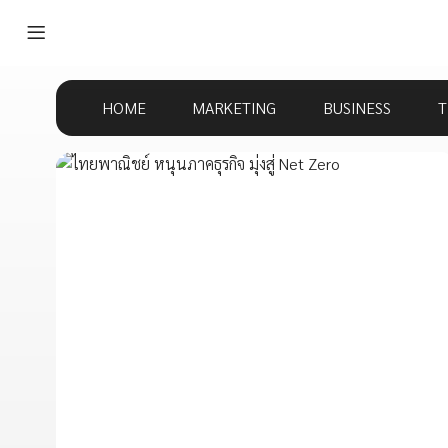
HOME
MARKETING
BUSINESS
T