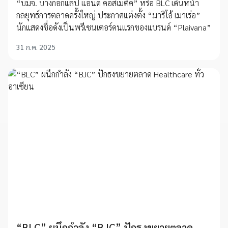
“บมจ. บางกอกแล็ป แอนด์ คอสเมติค” หรือ BLC เดินหน้า
กลยุทธ์การตลาดครั้งใหญ่ ประกาศแต่งตั้ง “มาริโอ้ เมาเร่อ”
นักแสดงชื่อดังเป็นพรีเซนเตอร์คนแรกของแบรนด์ “Plaivana”
31 ก.ค. 2025
“BLC” ผนึกกำลัง “BJC” ปักธงขยายตลาด