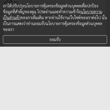
เราได้ปรับปรุงนโยบายการคุ้มครองข้อมูลส่วนบุคคลเพื่อปกป้อง
ข้อมูลที่สำคัญของคุณ โปรดอ่านและทำความเข้าใจ
นโยบายความ
เป็นส่วนตัว
ของเราเพิ่มเติม หากท่านใช้งานเว็บไซต์ของเราต่อไป นั่น
เป็นการแสดงว่าท่านยอมรับนโยบายการคุ้มครองข้อมูลส่วนบุคคล
ของเรา
ยอมรับ
FWD ประกันชีวิต ปลื้มสุดยอดตัวแทนร่วมงาน
รับรางวัล TNQA ครั้งที่ 40
20 มิ.ย. 2023