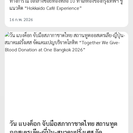
ทางการ ณ ใจกลางซอยทองหล่อ 10 ทำเลทองของกรุงเทพฯ ชู
แนวคิด “Hokkaido Café Experience”
16 ก.พ. 2026
วัน แบงค็อก จับมือสภากาชาดไทย สถานทูต
ออสเตรเลีย-ญี่ปุ่น-สมาคมฝรั่งเศส จัด