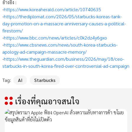
อ้างอิง :
-
https://www.koreaherald.com/article/10740635
-
https://thediplomat.com/2026/05/starbucks-koreas-tank-
day-promotion-on-a-massacre-anniversary-causes-a-political-
firestorm/
-
https://www.bbc.com/news/articles/c0k2dz4y6gxo
-
https://www.cbsnews.com/news/south-korea-starbucks-
apology-ad-campaign-massacre-memory/
-
https://www.theguardian.com/business/2026/may/18/ceo-
starbucks-in-south-korea-fired-over-controversial-ad-campaign
Tag:
AI
Starbucks
เรื่องที่คุณอาจสนใจ