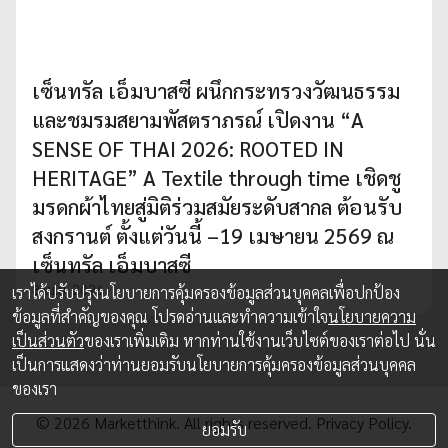
เซ็นทรัล เอ็มบาสซี ผนึกกระทรวงวัฒนธรรม
และชมรมสยามพัสตราภรณ์ เปิดงาน “A
SENSE OF THAI 2026: ROOTED IN
HERITAGE” A Textile through time เชิดชู
มรดกผ้าไทยสู่มิติร่วมสมัยระดับสากล ต้อนรับ
สงกรานต์ ตั้งแต่วันนี้ –19 เมษายน 2569 ณ
เซ็นทรัล เอ็มบาสซี
8 เม.ย. 2026
เราได้ปรับปรุงนโยบายการคุ้มครองข้อมูลส่วนบุคคลเพื่อปกป้อง
ข้อมูลที่สำคัญของคุณ โปรดอ่านและทำความเข้าใจ
นโยบายความ
เป็นส่วนตัว
ของเราเพิ่มเติม หากท่านใช้งานเว็บไซต์ของเราต่อไป นั่น
เป็นการแสดงว่าท่านยอมรับนโยบายการคุ้มครองข้อมูลส่วนบุคคล
ของเรา
© 2026 Marketthink. All rights reserved.
Privacy Policy.
ยอมรับ