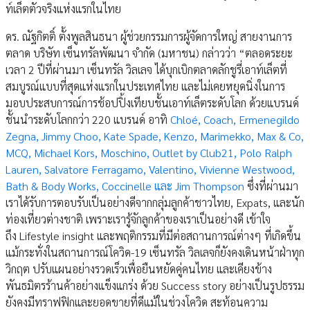
ท์เล็ตตัวจริงแห่งแรกในไทย
ดร. ณัฐกิตติ์ ตั้งพูลสินธนา ผู้ช่วยกรรมการผู้จัดการใหญ่ สายงานการ
ตลาด บริษัท เซ็นทรัลพัฒนา จำกัด (มหาชน) กล่าวว่า “ตลอดระยะ
เวลา 2 ปีที่ผ่านมา เซ็นทรัล วิลเลจ ได้บุกเบิกตลาดลักชูรี่เอาท์เล็ตที่
สมบูรณ์แบบที่สุดแห่งแรกในประเทศไทย และไม่เคยหยุดนิ่งในการ
มอบประสบการณ์การช้อปปิ้งเทียบชั้นเอาท์เล็ตระดับโลก ด้วยแบรนด์
ชั้นนำระดับโลกกว่า 220 แบรนด์ อาทิ
Chloé, Coach, Ermenegildo
Zegna, Jimmy Choo, Kate Spade, Kenzo, Marimekko, Max & Co,
MCQ, Michael Kors, Moschino, Outlet by Club21, Polo Ralph
Lauren, Salvatore Ferragamo, Valentino, Vivienne Westwood,
Bath & Body Works, Coccinelle และ Jim Thompson
ซึ่งที่ผ่านมา
เราได้รับการตอบรับเป็นอย่างดีจากกลุ่มลูกค้าชาวไทย, Expats, และนัก
ท่องเที่ยวต่างชาติ เพราะเรารู้จักลูกค้าของเราเป็นอย่างดี เข้าใจ
ถึง Lifestyle insight และพฤติกรรมที่มีต่อสถานการณ์ต่างๆ ที่เกิดขึ้น
แม้กระทั่งในสถานการณ์โควิด-19 เซ็นทรัล วิลเลจก็ยังคงเดินหน้าฝ่าทุก
วิกฤต ปรับแผนอย่างรวดเร็วเพื่อยืนหยัดคู่คนไทย และเคียงข้าง
พันธมิตรร้านค้าอย่างแข็งแกร่ง ด้วย Success story อย่างเป็นรูปธรรม
ยังคงมีทราฟฟิกและยอดขายที่ดีแม้ในช่วงโควิด สะท้อนความ