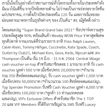
เรามั่นใจเป็นอย่างยิ่งว่าสถานการณ์ทั่วโลกรวมทั้งภายในประเทศกำลัง
มีแนวโน้มดีขึ้น จากปัจจัยหลายด้าน ไม่ว่าจะเป็นการเร่งกระจายวัคซีน
แก่ประชาชน, การตั้งเป้าเปิดประเทศใน 120 วัน และการเริ่มทยอย
ผ่อนคลายมาตรการในธุรกิจต่างๆ ของ เป็นต้น” ดร. ณัฐกิตติ์ กล่าว
โดยแคมเปญ “Super Brand Grand Sale 2021” ช้อปชาร์จความสุข
ประหยัดสูงสุด 90% พร้อมสินค้า Weekly WOW Price ราคาสุดพิเศษ
ทุกสัปดาห์ จากแบรนด์ที่ร่วมรายการ อาทิ Polo Ralph Lauren,
Calvin Klein, Tommy Hilfiger, Coccinelle, Kate Spade, Coach,
Outlet by Club21, Michael Kors, Geox, Keds, Ripcurl และ Jim
Thompson เป็นต้น เริ่ม 18 มิ.ย. - 31 ก.ค. 2564 Central Village
cash voucher on-top สำหรับสมาชิกเดอะ 1 มากมาย อาทิ รับ cash
voucher มูลค่า 500 บาท เมื่อช้อปครบ 20,000บาท (*จำนวน
รวม 350 สิทธ์ตลอดแคมเปญ), รับ cash voucher มูลค่า 1,500 บาท
เมื่อช้อปครบ 50,000บาท (*จำนวนรวม 100 สิทธ์ตลอดแคมเปญ),
Top Spender Promotion รับฟรี! Cash Voucher มูลค่า 4,000 บาท
เมื่อช้อปครบ 100,000 บาท (*ลูกค้า 10 ท่านแรกตลอด
แคมเปญ), VIPs Exclusive Offers สำหรับสมาชิก The 1 TOP
20 และ VIP Members ที่ได้รับการเชิญผ่าน SMS รับฟรี Luxury