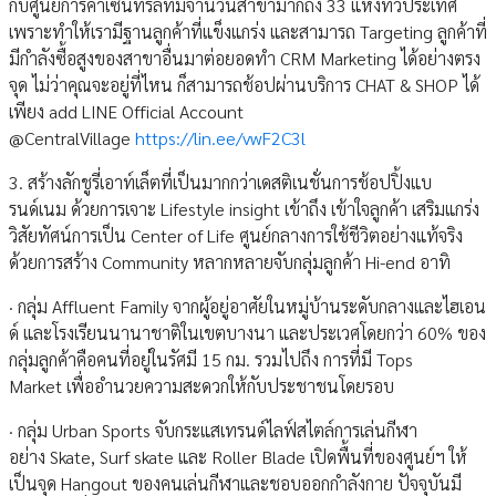
กับศูนย์การค้าเซ็นทรัลที่มีจำนวนสาขามากถึง 33 แห่งทั่วประเทศ
เพราะทำให้เรามีฐานลูกค้าที่แข็งแกร่ง และสามารถ Targeting ลูกค้าที่
มีกำลังซื้อสูงของสาขาอื่นมาต่อยอดทำ CRM Marketing ได้อย่างตรง
จุด ไม่ว่าคุณจะอยู่ที่ไหน ก็สามารถช้อปผ่านบริการ CHAT & SHOP ได้
เพียง add LINE Official Account
@CentralVillage
https://lin.ee/vwF2C3l
3. สร้างลักชูรี่เอาท์เล็ตที่เป็นมากกว่าเดสติเนชั่นการช้อปปิ้งแบ
รนด์เนม ด้วยการเจาะ Lifestyle insight เข้าถึง เข้าใจลูกค้า เสริมแกร่ง
วิสัยทัศน์การเป็น Center of Life ศูนย์กลางการใช้ชีวิตอย่างแท้จริง
ด้วยการสร้าง Community หลากหลายจับกลุ่มลูกค้า Hi-end อาทิ
· กลุ่ม Affluent Family จากผู้อยู่อาศัยในหมู่บ้านระดับกลางและไฮเอน
ด์ และโรงเรียนนานาชาติในเขตบางนา และประเวศโดยกว่า 60% ของ
กลุ่มลูกค้าคือคนที่อยู่ในรัศมี 15 กม. รวมไปถึง การที่มี Tops
Market เพื่ออำนวยความสะดวกให้กับประชาชนโดยรอบ
· กลุ่ม Urban Sports จับกระแสเทรนด์ไลฟ์สไตล์การเล่นกีฬา
อย่าง Skate, Surf skate และ Roller Blade เปิดพื้นที่ของศูนย์ฯ ให้
เป็นจุด Hangout ของคนเล่นกีฬาและชอบออกกำลังกาย ปัจจุบันมี