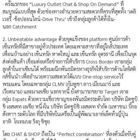
· ครั้งแรกของ “Luxury Outlet Chat & Shop On Demand” ที่
สมบูรณ์แบบที่สุด ด้วยช่องทางอำนวยความสะดวกที่ครบที่สุดทั้ง ‘เดลิ
เวอรี่ -ช้อปออนไลน์-Drive Thru’ เข้าถึงกลุ่มลูกค้าได้ทั้งใน-
นอก Catchment
2. Unbeatable advantage ด้วยจุดแข็งของ platform ศูนย์การค้า
เซ็นทรัลที่มีสาขาอยู่ทั่วประเทศ โดยเฉพาะสาขาที่อยู่ใกล้ประเทศ
เพื่อนบ้านอย่าง เซ็นทรัล หาดใหญ่ และ เซ็นทรัล อุดรธานี เพื่อเป็นจุด
ส่งต่อสินค้า เชื่อมต่อเครือข่ายการให้บริการ Cross Border เจาะกลุ่ม
ลูกค้าในอาเซียนได้ พร้อมผนึกพันธมิตรทางธุรกิจให้บริการด้านโลจิสติ
กส์ชั้นนำ เพื่ออำนวยความสะดวกได้แบบ One-stop serviceไร้
พรมแดน โดยเฉพาะกลุ่ม CLMV (กัมพูชา ลาว เมียนมาร์ และ
เวียดนาม) และมาเลเซีย นอกจากนี้ ยังสามารถขยาย Target เจาะ
กลุ่ม Expats ด้วยความเชี่ยวชาญของพันธมิตรระดับโลก บริษัท มิตซูบิ
ชิ เอสเตท เอเชีย หนึ่งใน บริษัท มิตซูบิชิ เอสเตท จำกัด (มหาชน) บิ๊กอ
สังหาฯ ระดับโลก ที่มีบริษัทในเครือเป็นผู้พัฒนาเอาท์เล็ตทั่วญี่ปุ่น
อาทิ โกเทมบะ ริงกุ ชิซุย
โดย CHAT & SHOP ถือเป็น ‘Perfect combination’ ที่ลงตัวเมื่อจับคู่