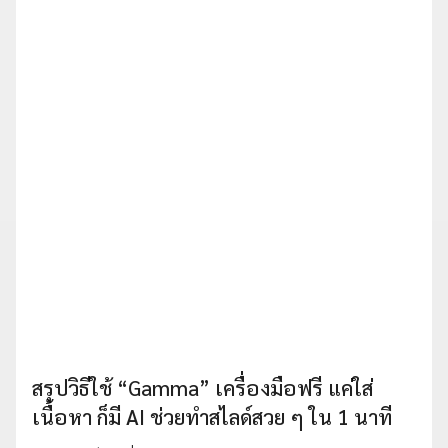
สรุปวิธีใช้ “Gamma” เครื่องมือฟรี แค่ใส่
เนื้อหา ก็มี AI ช่วยทำสไลด์สวย ๆ ใน 1 นาที