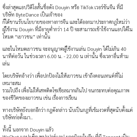
ซึ่งล่าสุดแอปวิดีโอสั้นชื่อดัง Douyin หรือ TikTok เวอร์ชันจีน ที่มี
บริษัท ByteDance เป็นเจ้าของ
ก็ได้ขานรับนโยบายของทางการจีน และได้ออกมาประกาศกฎใหม่ว่า
ผู้ใช้งาน Douyin ที่มีอายุต่ำกว่า 14 ปี จะสามารถเข้าใช้งานแอปได้ใน
โหมด “เยาวชน” เท่านั้น
และในโหมดเยาวชน จะอนุญาตผู้ใช้งานเล่น Douyin ได้ไม่เกิน 40
นาทีต่อวัน ในช่วงเวลา 6.00 น. - 22.00 น เท่านั้น ซึ่งเวลาอื่นห้าม
เล่น
โดยบริษัทอ้างว่า เพื่อปกป้องไม่ให้เยาวชน เข้าถึงคอนเทนต์ที่ไม่
เหมาะสม
รวมไปถึง เพื่อไม่ให้เสพติดโซเชียลมากเกินไป จนกระทบต่อคุณภาพ
ของชีวิตของเยาวชน เช่น เรื่องการเรียน
ทางบริษัทยังบอกอีกว่า กฎดังกล่าว นับเป็นกฎที่เข้มงวดที่สุดนับตั้งแต่
บริษัทก่อตั้งมา..
ทั้งนี้ นอกจาก Douyin แล้ว
WeChat แอปแช็ต/ซุปเปอร์แอป ยอดนิยมในจีน ที่มี Tencent เป็น