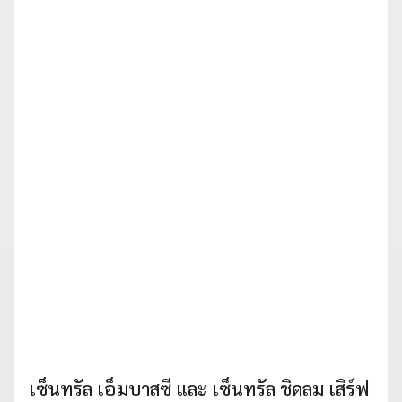
เซ็นทรัล เอ็มบาสซี และ เซ็นทรัล ชิดลม เสิร์ฟ