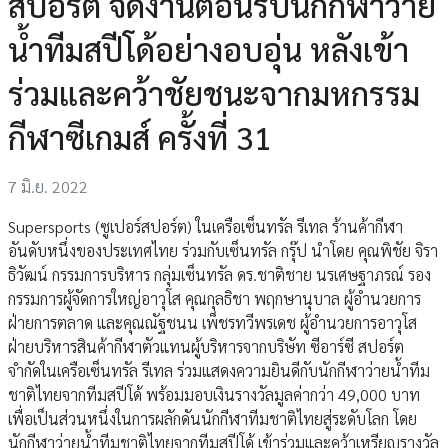
สปอร์ต จัดงานต้อนรับนักกีฬาว่าย
น้ำทีมสปีโด้อย่างอบอุ่น หลังเข้า
ร่วมและคว้าชัยชนะจากมหกรรม
กีฬาซีเกมส์ ครั้งที่ 31
7 มิ.ย. 2022
Supersports (ซูเปอร์สปอร์ต) ในเครือเซ็นทรัล รีเทล ร้านค้ากีฬา
อันดับหนึ่งของประเทศไทย ร่วมกับเซ็นทรัล กรุ๊ป นำโดย คุณพิชัย จิรา
ธิวัฒน์ กรรมการบริหาร กลุ่มเซ็นทรัล ดร.ชาติชาย นรเศษฐาภรณ์ รอง
กรรมการผู้จัดการใหญ่อาวุโส คุณกุลธิชา พฤกษานุบาล ผู้อำนวยการ
ฝ่ายการตลาด และคุณณัฐชนน เพ็ชรทวีพรเดช ผู้อำนวยการอาวุโส
ฝ่ายบริหารสินค้ากีฬาตัวแทนผู้บริหารจากบริษัท ซีอาร์ซี สปอร์ต
จำกัดในเครือเซ็นทรัล รีเทล ร่วมแสดงความยินดีกับนักกีฬาว่ายน้ำทีม
ชาติไทยจากทีมสปีโด้ พร้อมมอบเงินรางวัลมูลค่ากว่า 49,000 บาท
เพื่อเป็นส่วนหนึ่งในการผลักดันนักกีฬาทีมชาติไทยสู่ระดับโลก โดย
นักกีฬาว่ายน้ำทีมชาติไทยจากทีมสปีโด้ เข้าร่วมและคว้าเหรียญรางวัล