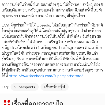
จากการแข่งขันว่ายน้ำในประเภทต่าง ๆ มาได้ทั้งหมด 1 เหรียญทอง 5
เหรียญเงิน และ 5 เหรียญทองแดง ในมหกรรมกีฬาซีเกมส์ ครั้งที่ 31 ที่
กรุงฮานอย ประเทศเวียดนาม นำความภาคภูมิใจสู่คนไทย
แบรนด์ชุดว่ายน้ำสปีโด้ (Speedo) ได้สนับสนุนนักกีฬาว่ายน้ำทีมชาติ
ไทยสู่ระดับสากลเข้าสู่ปีที่ 4 โดยมีการสนับสนุนชุดว่ายน้ำสำหรับการ
แข่งและการเก็บตัวตลอดการแข่งขันในครั้งนี้ นำทีมโดย จินห์จุฑา ผล
แจ่มจำรัสที่คว้ามาได้ จำนวน 3 เหรียญเงิน 2 เหรียญทองแดง เพียง
ขวัญ ปะวะโพตะโก คว้า 1 เหรียญทอง 1 เหรียญทองแดง ตามมาด้วย
ณัชฐานันตร์ จันทร์กระจ่าง กรกาญจนา สะเพียรชัย ประสบชัย แก้ว
รุ่งเรือง ญารินดา สุนทรรังษี และ กิติพัฒน์ ภิพิมนันท์ ที่เข้าร่วมและ
คว้าเหรียญรางวัลมาครองจากหลากหลายรายการ มาร่วมเป็นกำลังใจ
ให้นักกีฬาทีมชาติไทยสู่ระดับสากล และสามารถติดตามข้อมูลข่าวสาร
ได้ที่
https://www.facebook.com/Supersportsstore/
Tag:
Supersports
เซ็นทรัล กรุ๊ป
เรื่องที่คุณอาจสนใจ