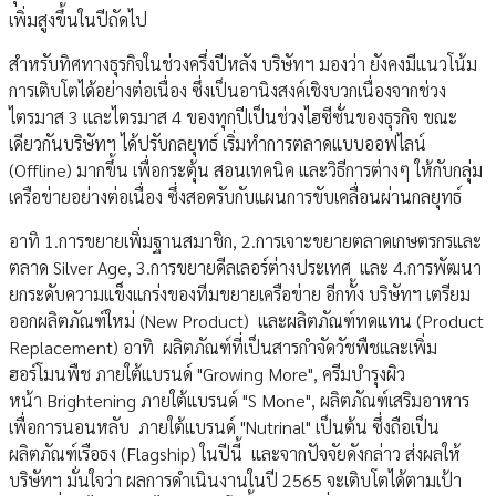
เพิ่มสูงขึ้นในปีถัดไป
สำหรับทิศทางธุรกิจในช่วงครึ่งปีหลัง บริษัทฯ มองว่า ยังคงมีแนวโน้ม
การเติบโตได้อย่างต่อเนื่อง ซึ่งเป็นอานิงสงค์เชิงบวกเนื่องจากช่วง
ไตรมาส 3 และไตรมาส 4 ของทุกปีเป็นช่วงไฮซีซั่นของธุรกิจ ขณะ
เดียวกันบริษัทฯ ได้ปรับกลยุทธ์ เริ่มทำการตลาดแบบออฟไลน์
(Offline) มากขึ้น เพื่อกระตุ้น สอนเทคนิค และวิธีการต่างๆ ให้กับกลุ่ม
เครือข่ายอย่างต่อเนื่อง ซึ่งสอดรับกับแผนการขับเคลื่อนผ่านกลยุทธ์
อาทิ 1.การขยายเพิ่มฐานสมาชิก, 2.การเจาะขยายตลาดเกษตรกรและ
ตลาด Silver Age, 3.การขยายดีลเลอร์ต่างประเทศ และ 4.การพัฒนา
ยกระดับความแข็งแกร่งของทีมขยายเครือข่าย อีกทั้ง บริษัทฯ เตรียม
ออกผลิตภัณฑ์ใหม่ (New Product) และผลิตภัณฑ์ทดแทน (Product
Replacement) อาทิ ผลิตภัณฑ์ที่เป็นสารกำจัดวัชพืชและเพิ่ม
ฮอร์โมนพืช ภายใต้แบรนด์ "Growing More", ครีมบำรุงผิว
หน้า Brightening ภายใต้แบรนด์ "S Mone", ผลิตภัณฑ์เสริมอาหาร
เพื่อการนอนหลับ ภายใต้แบรนด์ "Nutrinal" เป็นต้น ซึ่งถือเป็น
ผลิตภัณฑ์เรือธง (Flagship) ในปีนี้ และจากปัจจัยดังกล่าว ส่งผลให้
บริษัทฯ มั่นใจว่า ผลการดำเนินงานในปี 2565 จะเติบโตได้ตามเป้า