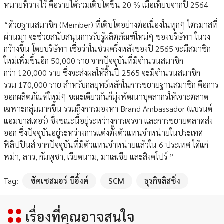
หมายที่วางไว้ คือรายได้รวมเติบโตขึ้น 20 % เมื่อเทียบจากปี 2564
“ด้วยฐานสมาชิก (Member) ที่เติบโตอย่างต่อเนื่องในทุกๆ ไตรมาสที่
ผ่านมา จะช่วยสนับสนุนการรับรู้ผลิตภัณฑ์ใหม่ๆ ของบริษัทฯ ในวง
กว้างขึ้น โดยบริษัทฯ เชื่อว่าในช่วงครึ่งหลังของปี 2565 จะมีสมาชิก
ใหม่เพิ่มขึ้นอีก 50,000 ราย จากปัจจุบันที่มีจำนวนสมาชิก
กว่า 120,000 ราย ซึ่งจะส่งผลให้สิ้นปี 2565 จะมีจำนวนสมาชิก
รวม 170,000 ราย สำหรับกลยุทธ์หลักในการขยายฐานสมาชิก คือการ
ออกผลิตภัณฑ์ใหม่ๆ ขณะเดียวกันก็มุ่งพัฒนาบุคลากรให้เจาะตลาด
เฉพาะกลุ่มมากขึ้น รวมถึงการมองหา Brand Ambassador (แบรนด์
แอมบาสเดอร์) ซึ่งขณะนี้อยู่ระหว่างการเจรจา และการขยายตลาดส่ง
ออก ซึ่งปัจจุบันอยู่ระหว่างการแต่งตั้งตัวแทนจำหน่ายในประเทศ
ฟิลิปปินส์ จากปัจจุบันที่มีตัวแทนจำหน่ายแล้วใน 6 ประเทศ ได้แก่
พม่า, ลาว, กัมพูชา, เวียดนาม, มาเลเซีย และสิงคโปร์ ”
Tag:
ซัคเซสมอร์ บีอิ้งค์
SCM
ธุรกิจลิสซิ่ง
เรื่องที่คุณอาจสนใจ