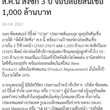
ส.ค.นี้ ส่งซิก 3 ปี จ่อปล่อยสินเชื่อ
1,000 ล้านบาท
26 ก.ค. 2022
บมจ.ซัคเซสมอร์ บีอิ้งค์ “SCM” ประกาศเดินเกมรุก ลุยธุรกิจสินเชื่อ
ภายใต้ “จัดให้ ลิสซิ่ง” ส.ค.นี้ พร้อมวางเป้าพอร์ตปล่อยสินเชื่อ
ภายใน 3 ปีข้างหน้า (2565-2567) แตะ 1,000 ล้านบาท ส่งซิกปีแรก
(2565) ดีเดย์ จ่อปล่อยให้บริการกลุ่มสมาชิกและกลุ่มลูกค้าทั่วไป 50 -
100 ล้านบาท ขณะที่แนวโน้มครึ่งปีหลังเติบโตโดดเด่น อานิสงส์ช่วง
ไฮซีซั่นของธุรกิจ พร้อมจ่อออกผลิตภัณฑ์ใหม่ (New
Product) ผลิตภัณฑ์ทดแทน (Product Replacement) มั่นใจทั้งปี
ปั้นรายได้โต 20%
นายนพกฤษฏิ์ นิธิเลิศวิจิตร ประธานเจ้าหน้าที่บริหาร บริษัท ซัคเซสม
อร์ บีอิ้งค์ จำกัด (มหาชน) หรือ (“SCM”) ผู้นำในการดำเนินธุรกิจผลิต
และจำหน่ายสินค้าในกลุ่มผลิตภัณฑ์อุปโภคและบริโภค ทั้งภายใน
ประเทศและต่างประเทศ รูปแบบลักษณะเครือข่ายขายตรง (Multi-
level Marketing หรือ “MLM”) เปิดเผยถึงความคืบหน้า “ธุรกิจลิส