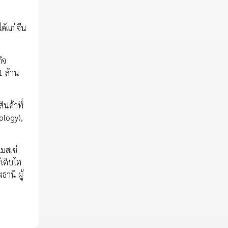
้แก่ จีน
ิจ
1 ล้าน
ินค้าที่
ology),
มสเซ่
้เติบโต
านี ผู้