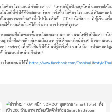
ิบา ไทยแลนด์ จำกัด กล่าวว่า “เทรนด์ผู้บริโภคยุคใหม่ นอกจากใส่ใจเรื
โนโลยีที่ทำให้ชีวิตสะดวก ง่ายดายยิ่งขึ้น โตชิบา ไทยแลนด์ เปิดแคมเป
ในทุกรายละเอียด” เพื่อโปรโมทสินค้า IOT ของโตชิบา อาทิ ตู้เย็น เครื่องซ
และใช้งานผลิตภัณฑ์ได้อย่างง่ายดาย ในทุกที่ทุกเวลา
ิ การตกแต่งสื่อโฆษณาทั้งภายในและภายนอกขบวนรถไฟฟ้าบีทีเอส การโ
งใหญ่ เพื่อสื่อสารกับกลุ่มคนเมือง ควบคู่กับสื่อออนไลน์ต่างๆ ด้วยคอนเท
eaders) เพื่อรีวิวสินค้าให้เป็นที่รู้จักยิ่งขึ้น รวมไปถึงการทำแคมเปญส
นค้าตัวแทนจำหน่ายอีกด้วย”
า ไทยแลนด์ ได้ที่
https://www.facebook.com/ToshibaLifestyleThai