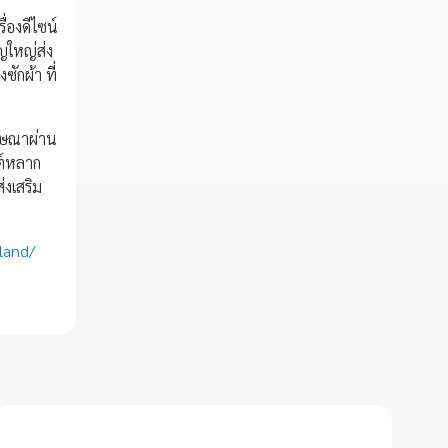
่องดีไซน์
ญใหญ่ส่ง
ักผ้า ที่
ฆษณาผ่าน
นต์หลาก
่งเสริม
land/