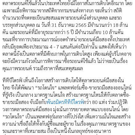
ตลาดรถยนต์ใช้แล้วในประเทศไทยยังมีโอกาสในการเติบโตอีกมาก โดย
เฉพาะเมื่อพิจารณาจากสถิติจากกรมขนส่งทางบก จะเห็นว่า สถิติ
จำนวนรถที่จดทะเบียนสะสมเฉพาะรถยนต์นั่งส่วนบุคคล และรถ
บรรทุกส่วนบุคคล ณ วันที่ 31 ธันวาคม 2565 มีจำนวนกว่า 18 ล้าน
คัน และรถยนต์ที่มีอายุรถมากกว่า 5 ปี มีจำนวนเกือบ 10 ล้านคัน
ขณะที่จากการประมาณการณ์ยอดจำหน่ายรถยนต์มือสองทั้งประเทศ
กลับมียอดเพียงประมาณ 4 - 7 แสนคันต่อปีเท่านั้น แสดงให้เห็นว่า
ตลาดนี้ยังเป็นตลาดที่มีศักยภาพในการเติบโตสูง เพียงแต่ผู้บริโภคอาจ
จะยังมีความกังวลในการพิจารณาซื้อรถยนต์ใช้แล้ว ไม่ว่าจะเป็นเรื่อง
คุณภาพรถยนต์ รวมถึงราคาที่สมเหตุสมผล
ทีทีบีไดรฟ์ เห็นถึงโอกาสสร้างการเติบโตให้ตลาดรถยนต์มือสองใน
ไทย จึงได้พัฒนา “รถโดนใจ” แพลตฟอร์มซื้อ-ขายรถมือสองออนไลน์
ที่รู้จริง เป็นกลาง มาตรฐานโดนใจ สร้างมาตรฐานใหม่ให้กับตลาดซื้อ-
ขายรถมือสอง จับมือกับ
พันธมิตรทีทีบีไดรฟ์
กว่า 80 แห่ง ร่วมปฏิวัติ
วงการตลาดรถยนต์มือสอง มุ่งเน้นการขยายตลาดแบบออนไลน์ โดย
“รถโดนใจ” เป็นแพลตฟอร์มกลางที่โปร่งใส เพิ่มความมั่นใจและสร้าง
ความน่าเชื่อถือให้ทั้งกับผู้ซื้อและผู้ขาย ในเรื่องคุณภาพมาตรฐานของ
รถและราคาที่เหมาะสม ถือเป็นหนึ่งในกลยุทธ์ของธนาคาร