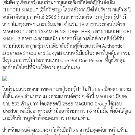
(ซัมติง ทูเก็ตเตอร์) และร้านชาบูและสุกียากี้สไตล์ญี่ปุ่นดั้งเดิม
“HITORI SHABU” (ฮิโตริ ชาบู) โดยหลังจากเปิดให้บริการมาแล้ว 8 ปี
จนถึง เดือนกุมภาพันธ์ 2566 ร้านอาหารในเครือ “มากุโระ กรุ๊ป” มี
สาขาในกรุงเทพฯ และปริมณฑล จำนวน 19 สาขาประกอบไปด้วย
MAGURO 12 สาขา SSAMTHING TOGETHER 5 สาขา และ HITORI
SHABU 2 สาขา เผยกระแสนิยมอาหารปิ้งย่างสไตล์เกาหลียังได้รับ
ความนิยมจากทุกกลุ่ม เช่นเดียวกับร้านสุกี้ด้วยแนวคิด Authentic
Japanese Shabu and Sukiyaki แบบพรีเมียมในราคาที่สุดคุ้มค่า รวม
ถึงรูปแบบการรับประทานแบบ One Pot One Person ที่ถูกใจกลุ่ม
ลูกค้าสมัยใหม่ที่นิยมให้ความสุขแก่ตนเอง
ในส่วนผลประกอบการของ “มากุโระ กรุ๊ป” ในปี 2565 มียอดขายรวม
ทั้งสิ้น 665 ล้านบาท แบ่งตามแบรนด์ต่าง ๆ ดังนี้ MAGURO มียอด
ขาย 533 ล้านบาท โดยตลอดปี 2565 MAGURO Group ได้มอบ
ประสบการณ์มื้ออาหารอย่างมืออาชีพมากกว่า 6 หมื่นมื้อ ทั้งยังได้ดูแล
และให้บริการลูกค้าทั้งหมดมากกว่า 8 แสนท่าน
สำหรับแบรนด์ MAGURO ก่อตั้งเมื่อปี 2558 เน้นจุดเด่นการเป็นร้าน