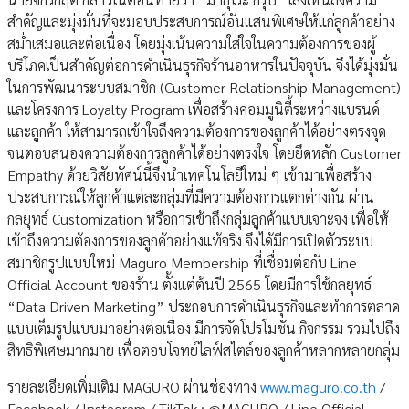
สำคัญและมุ่งมั่นที่จะมอบประสบการณ์อันแสนพิเศษให้แก่ลูกค้าอย่าง
สม่ำเสมอและต่อเนื่อง โดยมุ่งเน้นความใส่ใจในความต้องการของผู้
บริโภคเป็นสำคัญต่อการดำเนินธุรกิจร้านอาหารในปัจจุบัน จึงได้มุ่งมั่น
ในการพัฒนาระบบสมาชิก (Customer Relationship Management)
และโครงการ Loyalty Program เพื่อสร้างคอมมูนิตี้ระหว่างแบรนด์
และลูกค้า ให้สามารถเข้าใจถึงความต้องการของลูกค้าได้อย่างตรงจุด
จนตอบสนองความต้องการลูกค้าได้อย่างตรงใจ โดยยึดหลัก Customer
Empathy ด้วยวิสัยทัศน์นี้จึงนำเทคโนโลยีใหม่ ๆ เข้ามาเพื่อสร้าง
ประสบการณ์ให้ลูกค้าแต่ละกลุ่มที่มีความต้องการแตกต่างกัน ผ่าน
กลยุทธ์ Customization หรือการเข้าถึงกลุ่มลูกค้าแบบเจาะจง เพื่อให้
เข้าถึงความต้องการของลูกค้าอย่างแท้จริง จึงได้มีการเปิดตัวระบบ
สมาชิกรูปแบบใหม่ Maguro Membership ที่เชื่อมต่อกับ Line
Official Account ของร้าน ตั้งแต่ต้นปี 2565 โดยมีการใช้กลยุทธ์
“Data Driven Marketing” ประกอบการดำเนินธุรกิจและทำการตลาด
แบบเต็มรูปแบบมาอย่างต่อเนื่อง มีการจัดโปรโมชัน กิจกรรม รวมไปถึง
สิทธิพิเศษมากมาย เพื่อตอบโจทย์ไลฟ์สไตล์ของลูกค้าหลากหลายกลุ่ม
รายละเอียดเพิ่มเติม MAGURO ผ่านช่องทาง
www.maguro.co.th
/
Facebook / Instagram / TikTok : @MAGURO / Line Official