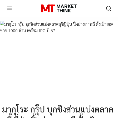
มากุโระ กรุ๊ป บุกชิงส่วนแบ่งตลาด