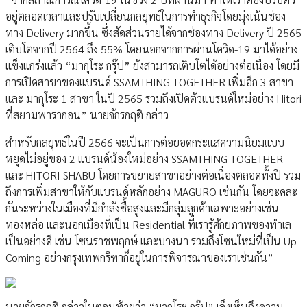
อยู่ตลอดเวลาและปรับเปลี่ยนกลยุทธ์ในการทำธุรกิจโดยมุ่งเน้นช่อง
ทาง Delivery มากขึ้น ซึ่งสัดส่วนรายได้จากช่องทาง Delivery ปี 2565
เติบโตจากปี 2564 ถึง 55% โดยนอกจากการผ่านโควิด-19 มาได้อย่าง
แข็งแกร่งแล้ว “มากุโระ กรุ๊ป” ยังสามารถเติบโตได้อย่างต่อเนื่อง โดยมี
การเปิดสาขาของแบรนด์ SSAMTHING TOGETHER เพิ่มอีก 3 สาขา
และ มากุโระ 1 สาขา ในปี 2565 รวมถึงเปิดตัวแบรนด์ใหม่อย่าง Hitori
ที่สยามพารากอน” นายจักรกฤติ กล่าว
สำหรับกลยุทธ์ในปี 2566 จะเป็นการต่อยอดกระแสความนิยมแบบ
หยุดไม่อยู่ของ 2 แบรนด์น้องใหม่อย่าง SSAMTHING TOGETHER
และ HITORI SHABU โดยการขยายสาขาอย่างต่อเนื่องตลอดทั้งปี รวม
ถึงการเพิ่มสาขาให้กับแบรนด์หลักอย่าง MAGURO เช่นกัน โดยจะคละ
กันระหว่างในเมืองที่มีกำลังซื้อสูงและมีกลุ่มลูกค้าเฉพาะอย่างเช่น
ทองหล่อ และนอกเมืองที่เป็น Residential ที่เรารู้ศักยภาพของทำเล
เป็นอย่างดี เช่น โซนราชพฤกษ์ และบางนา รวมถึงโซนใหม่ที่เป็น Up
Coming อย่างกรุงเทพกรีฑาก็อยู่ในการพิจารณาของเราเช่นกัน”
นายจักรกฤติ กล่าวในตอนท้ายว่า “มากุโระ กรุ๊ป” เล็งเห็นถึงความ