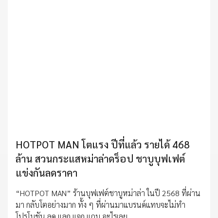
HOTPOT MAN โตแรง ปีที่แล้ว รายได้ 468
ล้าน สวนกระแสหม่าล่าดร็อป ชาบูบุฟเฟต์
แข่งกันลดราคา
“HOTPOT MAN” ร้านบุฟเฟต์ชาบูหม่าล่า ในปี 2568 ที่ผ่าน
มา กลับโตอย่างมาก ทั้ง ๆ ที่ผ่านมาแบรนด์แทบจะไม่ทำ
โปรโมชัน ลด แลก แจก แถม อะไรเลย..