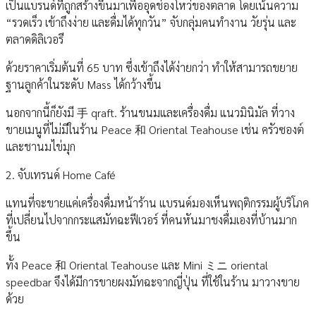
เป็นแบรนด์ที่ถูกสร้างขึ้นมาเพื่ออุดช่องโหว่ของตลาด โดยเน้นความ
“รวดเร็ว เข้าถึงง่าย และดื่มได้ทุกวัน” จับกลุ่มคนทำงาน วัยรุ่น และ
ตลาดดิลิเวอรี
ด้วยราคาเริ่มต้นที่ 65 บาท ซึ่งเข้าถึงได้ง่ายกว่า ทำให้สามารถขยาย
ฐานลูกค้าในระดับ Mass ได้กว้างขึ้น
นอกจากนี้ก็ยังมี 手 qraft. ร้านขนมและเครื่องดื่ม แนวมินิมัล ที่วาง
ขายเมนูที่ไม่มีในร้าน Peace 和 Oriental Teahouse เช่น ครัวซองต์
และชานมไข่มุก
2. จับเทรนด์ Home Café
แทนที่จะขายแค่เครื่องดื่มหน้าร้าน แบรนด์มองเห็นพฤติกรรมผู้บริโภค
ที่เปลี่ยนไปจากกระแสมัทฉะฟีเวอร์ ที่คนหันมาชงดื่มเองที่บ้านมาก
ขึ้น
ทั้ง Peace 和 Oriental Teahouse และ Mini ミニ oriental
speedbar จึงได้มีการขายผงมัทฉะจากญี่ปุ่น ที่ใช้ในร้าน มาวางขาย
ด้วย